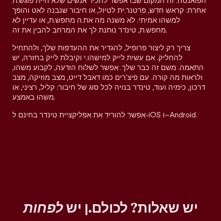
הפואנטה. זה המקום שבו אפשר להכיר אנשים שלא היית פוגש.ת
אחרת: קראש חדש, פרטנר.ית לטיול, או חיבור שנבנה לאט והופך
למשהו אמיתי. לא משנה מה את.ה מחפש.ת, או עדיין לא
מחפש.ת, טינדר נותנת לך את המרחב להבין את זה.
צריך רק ליצור פרופיל, להגדיר את ההעדפות שלך, ולהתחיל
להחליק. אם עשית לייק למישהו.י וקיבלת לייק בחזרה, יש
התאמה. משם זה כבר שלך. אפשר לשלוח הודעה, לקבוע משהו,
ולראות מה קורה. עם פיצ'רים כמו דאבל דייט, מצב מוזיקה, מצב
דרכון, כימיה ועוד, טינדר בנויה לכל סוג של חיבור: קליל, רציני, או
משהו באמצע.
אפשר להוריד את אפליקציית טינדר בחינם ל-iOS ו–Android.
יש שאלות? לכולם.ן יש
לפחות