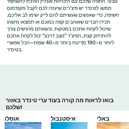
טבעי. החוויה שלכם עם היכרויות אונליין הולכת להשתפר
ממש: לטינדר יש פיצ'רים שיעזרו לכם לקבל מקסימום
חשיפה, כדי שאנשים שעשיתם להם לייק ישימו לב אליכם.
תכירו חברים שאוהבים קפה כמוכם או תמצאו מישהו
שיכול לקחת אתכם במטקות. וכשאתם מרגישים צורך
להתרחק קצת, הפיצ'ר "מצב דרכון" יכול לקחת אתכם
ליותר מ–190 מדינות ביותר מ–40 שפות—הכל אפשרי
בטינדר.
בואו לראות מה קורה בעוד ערי טינדר באזור
שלכם!
באלי
איסטנבול
אוסלו