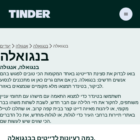
ד
ף
ה
ב
י
בנגואלה
בנגואלה
אנגולה
יעדים
ת
בנגואלה
ש
ל
ט
בנגואלה, אנגולה
י
בואו לבדוק את סצינת הדייטינג באחד המקומות הכי טובים לפגוש בהם
נ
אנשים חדשים: בנגואלה. בין אם אתם גרים כאן או מתכננים לנסוע
ד
לביקור, בטינדר תמצאו מלא מקומיים שנמצאים באזור.
ר
תשתמשו בטינדר כדי למצוא התאמה עם מישהו עם תחומי עניין
משותפים, לחקור את חיי הלילה עם חבר חדש, לשבת לשתות משהו בבר
מקומי, או ליהנות מאיזה דייט קצר בבית קפה קרוב. או שתלכו לטייל
באתרי תיירות ברחבי העיר כדי לגלות, או לגלות‑מחדש, את כל הדברים
הכי שווים שיש לעשות שם.
כמה רעיונות לדייטים בבנגואלה.