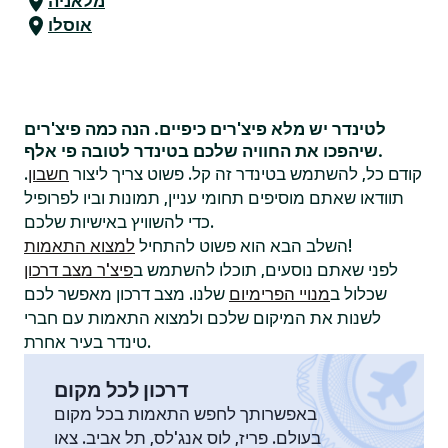
מלאניה
אוסלו
לטינדר יש מלא פיצ'רים כיפיים. הנה כמה פיצ'רים
שיהפכו את החוויה שלכם בטינדר לטובה פי אלף.
קודם כל, להשתמש בטינדר זה קל. פשוט צריך ליצור
חשבון
.
תוודאו שאתם מוסיפים תחומי עניין, תמונות וביו לפרופיל
כדי להשוויץ באישיות שלכם.
!
השלב הבא הוא פשוט להתחיל
למצוא התאמות
לפני שאתם נוסעים, תוכלו להשתמש ב
פיצ'ר מצב דרכון
שכלול ב
מנויי הפרימיום
שלנו. מצב דרכון מאפשר לכם
לשנות את המיקום שלכם ולמצוא התאמות עם חברי
טינדר בעיר אחרת.
דרכון לכל מקום
באפשרותך לחפש התאמות בכל מקום
בעולם. פריז, לוס אנג'לס, תל אביב. צאו