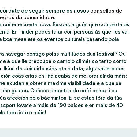
acórdate de seguir sempre os nosos
consellos de
egras da comunidade
.
ra coñecer xente nova. Buscas alguén que comparta os
ema! En Tinder podes falar con persoas ás que lles vai
a boa mesa ata os eventos culturais pasando pola
ra navegar contigo polas multitudes dun festival? Ou
nte á que lle preocupe o cambio climático tanto como
millóns de coincidencias ata a data, algo saberemos
ación coas citas en liña acaba de mellorar aínda máis:
he axudan a obter a máxima visibilidade e a que se
ue che gustan. Coñece amantes do café coma ti ou
úa afección polo bádminton. E, se estas fóra da túa
assport lévate a máis de 190 países e en máis de 40
le todo isto e máis!