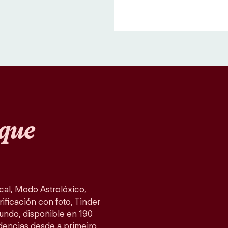
que
al, Modo Astrolóxico,
ificación con foto, Tinder
mundo, dispoñible en 190
idencias desde a primeiro