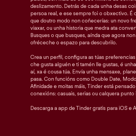
deslizamento. Detrás de cada unha desas coi
persoa real, e ese sempre foi o obxectivo. É
que doutro modo non coñecerías: un novo fr
viaxar, ou unha historia que medra ata convert
Busques o que busques, aínda que agora non 
ofréceche o espazo para descubrilo.
Crea un perfil, configura as túas preferencia
che gusta alguén e ti tamén lle gustas, é unha
aí, xa é cousa túa. Envía unha mensaxe, plan
pasa. Con funcións como Double Date, Modo 
Afinidade e moitas máis, Tinder está pensado
conexións: casuais, serias ou calquera punto 
Descarga a app de Tinder gratis para iOS e A