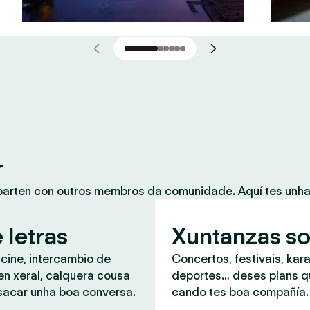
r
mparten con outros membros da comunidade. Aquí tes unh
 letras
Xuntanzas so
 cine, intercambio de
Concertos, festivais, kar
en xeral, calquera cousa
deportes… deses plans 
sacar unha boa conversa.
cando tes boa compañía.