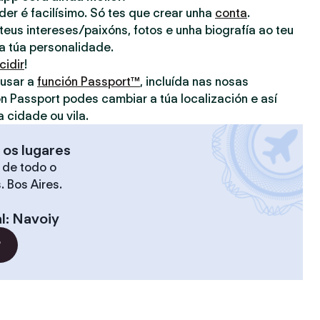
nder é facilísimo. Só tes que crear unha
conta
.
eus intereses/paixóns, fotos e unha biografía ao teu
 a túa personalidade.
cidir
!
 usar a
función Passport™
, incluída nas nosas
on Passport podes cambiar a túa localización e así
a cidade ou vila.
 os lugares
 de todo o
. Bos Aires.
l
:
Navoiy
?