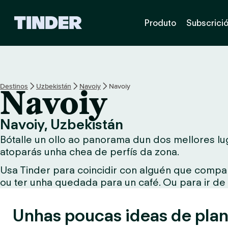
T
Produto
Subscrici
i
n
d
e
r
H
Destinos
Uzbekistán
Navoiy
Navoiy
Navoiy
o
m
e
Navoiy, Uzbekistán
Bótalle un ollo ao panorama dun dos mellores lug
atoparás unha chea de perfís da zona.
Usa Tinder para coincidir con alguén que compar
ou ter unha quedada para un café. Ou para ir de
Unhas poucas ideas de plan