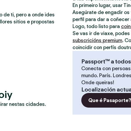
En primeiro lugar, usar Ti
Asegúrate de engadir os t
o de ti, pero a onde ides
perfil para dar a coñecer
lores sitios e propostas
Logo, todo listo para
coin
Se vas ir de viaxe, podes
subscricións premium
. C
coincidir con perfís doutr
Passport™ a todos
Conecta con persoas
mundo. París. Londres
Onde queiras!
Localización actua
oiy
Que é Pasaporte
irar nestas cidades.