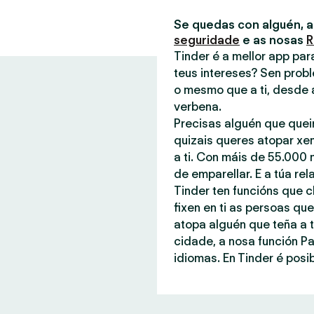
Se quedas con alguén, 
seguridade
e as nosas
R
Tinder é a mellor app pa
teus intereses? Sen probl
o mesmo que a ti, desde 
verbena.
Precisas alguén que quei
quizais queres atopar xe
a ti. Con máis de 55.000 
de emparellar. E a túa rel
Tinder ten funcións que c
fixen en ti as persoas q
atopa alguén que teña a t
cidade, a nosa función P
idiomas. En Tinder é posib