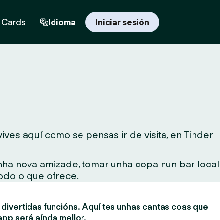
t Cards
Idioma
Iniciar sesión
ves aquí como se pensas ir de visita, en Tinder
unha nova amizade, tomar unha copa nun bar local
todo o que ofrece.
divertidas funcións. Aquí tes unhas cantas coas que
app será aínda mellor.