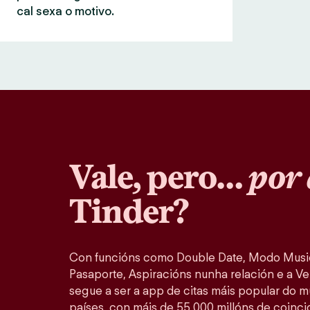
cal sexa o motivo.
Vale, pero…
por 
Tinder?
Con funcións como Double Date, Modo Music
Pasaporte, Aspiracións nunha relación e a Ver
segue a ser a app de citas máis popular do 
países, con máis de 55 000 millóns de coinc