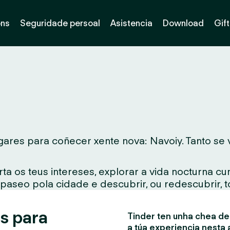
óns
Seguridade persoal
Asistencia
Download
Gif
ares para coñecer xente nova: Navoiy. Tanto se vi
ta os teus intereses, explorar a vida nocturna c
 paseo pola cidade e descubrir, ou redescubrir, 
s para
Tinder ten unha chea de 
a túa experiencia nesta 