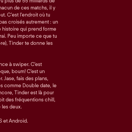
vu plus de 55 milliards de
acun de ces matchs, il y
t. C’est l’endroit où tu
pas croisés autrement : un
histoire qui prend forme
i. Peu importe ce que tu
re), Tinder te donne les
nce à swiper. C'est
roque, boum! C'est un
er. Jase, fais des plans,
tés comme Double date, le
core, Tinder est là pour
it des fréquentions chill,
 les deux.
S et Android.