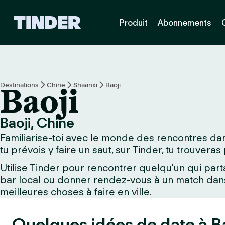
A
Produit
Abonnements
c
c
u
e
i
l
Destinations
Chine
Shaanxi
Baoji
Baoji
T
i
n
Baoji, Chine
d
Familiarise-toi avec le monde des rencontres dans
e
r
tu prévois y faire un saut, sur Tinder, tu trouvera
Utilise Tinder pour rencontrer quelqu'un qui part
bar local ou donner rendez-vous à un match dans 
meilleures choses à faire en ville.
Quelques idées de date à Ba