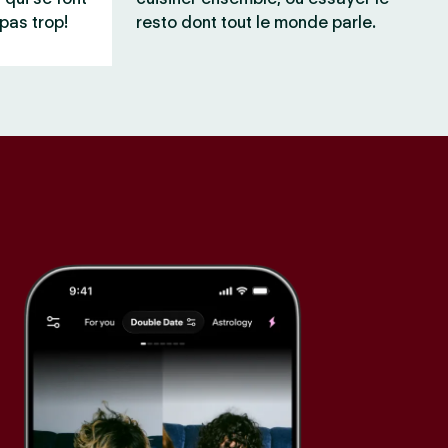
pas trop!
resto dont tout le monde parle.