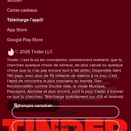
Soutien
Cartes-cadeaux
Télécharge l’appli!
App Store
Google Play Store
© 2026 Tinder LLC
Tinder, c’est là où les connexions commencent vraiment, que tu
cherches quelque chose de sérieux, de plus casual ou quelque
chose que tu n’as pas encore tout à fait défini. Disponible dans
Nous respectons ta vie privée. Nos partenaires et nous
190 pays, avec plus de 55 milliards de matchs à ce jour, c’est
utilisons des témoins pour mesurer les visites de notre site
l’appli de rencontre la plus populaire au monde. Des
Web, te présenter des offres et améliorer nos propres
fonctionnalités comme Double date, le mode Musique,
activités de marketing.
Plus d'informations sur les témoins
Passeport, Alchimie et plus encore, sont là pour t'aider à trouver
et les fournisseurs que nous utilisons.
Tu peux retirer ton
ce que tu cherches. Télécharge gratuitement sur iOS et Android.
consentement en tout temps dans tes paramètres.
français canadien
J'accepte
Je refuse