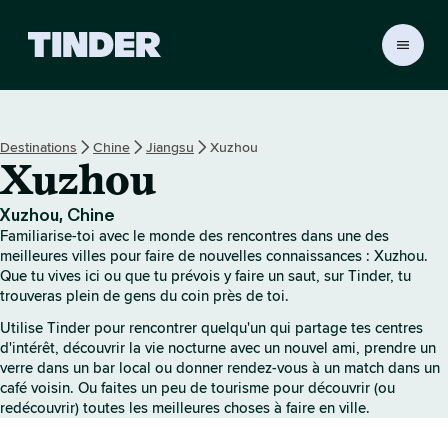
A
c
c
u
e
Destinations
Chine
Jiangsu
Xuzhou
i
Xuzhou
l
T
i
Xuzhou, Chine
n
Familiarise-toi avec le monde des rencontres dans une des
d
meilleures villes pour faire de nouvelles connaissances : Xuzhou.
e
Que tu vives ici ou que tu prévois y faire un saut, sur Tinder, tu
trouveras plein de gens du coin près de toi.
r
Utilise Tinder pour rencontrer quelqu'un qui partage tes centres
d'intérêt, découvrir la vie nocturne avec un nouvel ami, prendre un
verre dans un bar local ou donner rendez-vous à un match dans un
café voisin. Ou faites un peu de tourisme pour découvrir (ou
redécouvrir) toutes les meilleures choses à faire en ville.