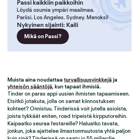
Passi kaikkiin paikkoihin
Löydä osumia ympäri maailmaa.
Pariisi. Los Angeles. Sydney. Menoksi!
Nykyinen sijainti
:
Kaili
Mikä on Passi?
Muista aina noudattaa
turvallisuusvinkkejä
ja
yhteisön sääntöjä
, kun tapaat ihmisiä.
Tinder on paras appi uusien ihmisten tapaamiseen.
Etsitkö jotakuta, jolla on samat kiinnostuksen
kohteet? Onnistuu. Tinderissä voit jutella asioista,
joista tykkäät eniten, road tripeistä kirpputoreihin.
Kaipaatko seuraa festareille? Haluatko tavata,
jonkun, joka ajattelee ilmastonmuutosta yhtä paljon
kuin sinä? Tinderissä on saatu jo 55 miljardia