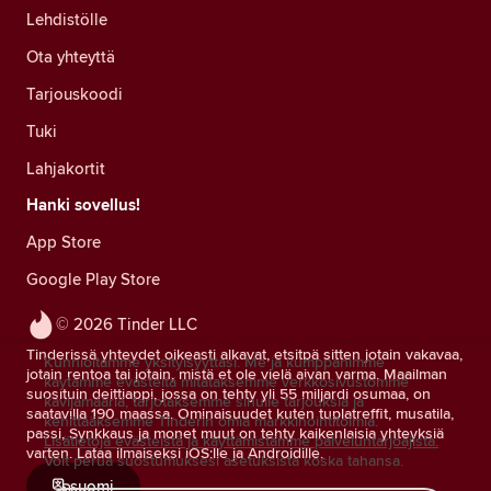
Lehdistölle
Ota yhteyttä
Tarjouskoodi
Tuki
Lahjakortit
Hanki sovellus!
App Store
Google Play Store
© 2026 Tinder LLC
Tinderissä yhteydet oikeasti alkavat, etsitpä sitten jotain vakavaa,
Kunnioitamme yksityisyyttäsi. Me ja kumppanimme
jotain rentoa tai jotain, mistä et ole vielä aivan varma. Maailman
käytämme evästeitä mitataksemme verkkosivustomme
suosituin deittiappi, jossa on tehty yli 55 miljardi osumaa, on
kävijämääriä, tarjotaksemme sinulle tarjouksia ja
saatavilla 190 maassa. Ominaisuudet kuten tuplatreffit, musatila,
kehittääksemme Tinderin omia markkinointitoimia.
passi, Synkkaus ja monet muut on tehty kaikenlaisia yhteyksiä
Lisätietoja evästeistä ja käyttämistämme palveluntarjoajista.
varten. Lataa ilmaiseksi iOS:lle ja Androidille.
Voit perua suostumuksesi asetuksista koska tahansa.
suomi