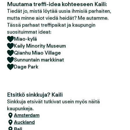
Muutama treffi-idea kohteeseen Kaili:
Tiedät jo, mistä löytää uusia ihmisiä parhaiten,
mutta minne aiot viedä heidät? Me autamme.
Tässä parhaat treffipaikat ja kaupungin
suosituimmat ideat:
Miao-kylä
Kaily Minority Museum
Qianhu Miao Village
Sunnuntain markkinat
Dage Park
Etsitkö sinkkuja? Kaili
Sinkkuja etsivät tutkivat usein myös näitä
kaupunkeja.
Amsterdam
Auckland
Bali