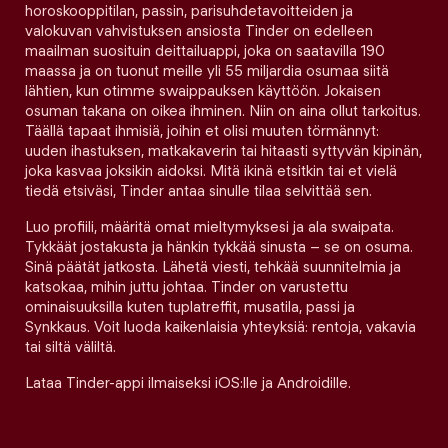
horoskooppitilan, passin, parisuhdetavoitteiden ja
valokuvan vahvistuksen ansiosta Tinder on edelleen
maailman suosituin deittailuappi, joka on saatavilla 190
maassa ja on tuonut meille yli 55 miljardia osumaa siitä
lähtien, kun otimme swaippauksen käyttöön. Jokaisen
osuman takana on oikea ihminen. Niin on aina ollut tarkoitus.
Täällä tapaat ihmisiä, joihin et olisi muuten törmännyt:
uuden ihastuksen, matkakaverin tai hitaasti syttyvän kipinän,
joka kasvaa joksikin aidoksi. Mitä ikinä etsitkin tai et vielä
tiedä etsiväsi, Tinder antaa sinulle tilaa selvittää sen.
Luo profiili, määritä omat mieltymyksesi ja ala swaipata.
Tykkäät jostakusta ja hänkin tykkää sinusta – se on osuma.
Sinä päätät jatkosta. Lähetä viesti, tehkää suunnitelmia ja
katsokaa, mihin juttu johtaa. Tinder on varustettu
ominaisuuksilla kuten tuplatreffit, musatila, passi ja
Synkkaus. Voit luoda kaikenlaisia yhteyksiä: rentoja, vakavia
tai siltä väliltä.
Lataa Tinder-appi ilmaiseksi iOS:lle ja Androidille.