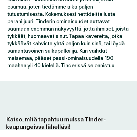
osumaa, joten tiedämme aika paljon
tutustumisesta. Kokemuksesi nettideittailusta
parani juuri: Tinderin ominaisuudet auttavat
saamaan enemmän näkyvyyttä, jotta ihmiset, joista
tykkäät, huomaavat sinut. Tapaa kavereita, jotka
tykkäävät kahvista yhtä paljon kuin sinä, tai löydä
samantasoinen sulkapalloilija. Kun vaihdat
maisemaa, pääset passi-ominaisuudella 190
maahan yli 40 kielellä. Tinderissä se onnistuu.
Katso, mitä tapahtuu muissa Tinder-
kaupungeissa lähelläsi!