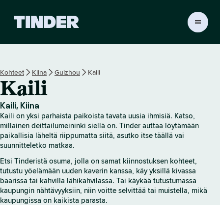
T
i
n
d
e
Kohteet
Kiina
Guizhou
Kaili
r
Kaili
i
n
a
Kaili, Kiina
l
Kaili on yksi parhaista paikoista tavata uusia ihmisiä. Katso,
o
millainen deittailumeininki siellä on. Tinder auttaa löytämään
i
paikallisia läheltä riippumatta siitä, asutko itse täällä vai
suunnitteletko matkaa.
t
u
Etsi Tinderistä osuma, jolla on samat kiinnostuksen kohteet,
s
tutustu yöelämään uuden kaverin kanssa, käy yksillä kivassa
s
baarissa tai kahvilla lähikahvilassa. Tai käykää tutustumassa
i
kaupungin nähtävyyksiin, niin voitte selvittää tai muistella, mikä
v
kaupungissa on kaikista parasta.
u