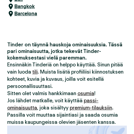
Bangkok
Barcelona
Tinder on täynnä hauskoja ominaisuuksia. Tässä
pari ominaisuutta, jotka tekevät Tinder-
kokemuksestasi vielä paremman.
Ensinnäkin Tinderiä on helppo käyttää. Sinun pitää
vain luoda
tili
. Muista lisätä profiiliisi kiinnostuksen
kohteet, kuvia ja kuvaus, joilla voit esitellä
persoonallisuuttasi.
Sitten olet valmis hankkimaan
osumia
!
Jos lähdet matkalle, voit käyttää
passi-
ominaisuutta
, joka sisältyy
premium-tilauksiin
.
Passilla voit muuttaa sijaintiasi ja saada osumia
muissa kaupungeissa olevien jäsenten kanssa.