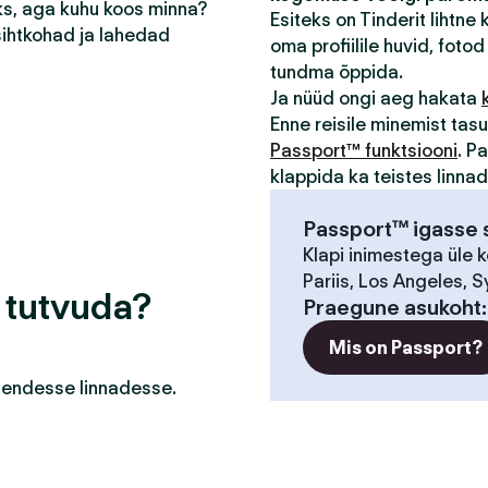
eks, aga kuhu koos minna?
Esiteks on Tinderit lihtne
sihtkohad ja lahedad
oma profiilile huvid, fotod 
tundma õppida.
Ja nüüd ongi aeg hakata
Enne reisile minemist ta
Passport™ funktsiooni
. P
klappida ka teistes linna
Passport™ igasse s
Klapi inimestega üle 
Pariis, Los Angeles, S
a tutvuda?
Praegune asukoht
Mis on Passport?
a nendesse linnadesse.