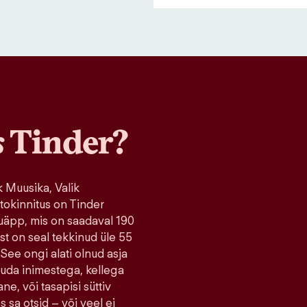
s
Tinder?
 Muusika, Valik
tokinnitus on Tinder
uäpp, mis on saadaval 190
ist on seal tekkinud üle 55
 See ongi alati olnud asja
tuda inimestega, kellega
ne, või tasapisi süttiv
s sa otsid – või veel ei