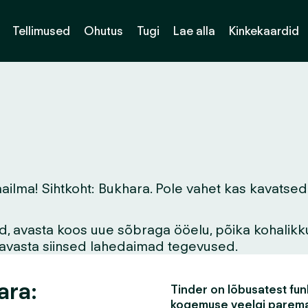
Tellimused
Ohutus
Tugi
Lae alla
Kinkekaardid
ma! Sihtkoht: Bukhara. Pole vahet kas kavatsed sii
vid, avasta koos uue sõbraga ööelu, põika kohalikk
asavasta siinsed lahedaimad tegevused.
ara:
Tinder on lõbusatest funk
kogemuse veelgi parem