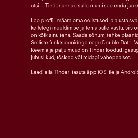
otsi – Tinder annab sulle ruumi see enda jao
Loo profiil, määra oma eelistused ja alusta sva
kellelegi meeldimise ja tema sulle vastu, siis o
on kõik sinu teha. Saada sõnum, tehke plaanid,
Selliste funktsioonidega nagu Double Date, Va
Keemia ja palju muud on Tinder loodud igasu
juhuslikud, tõsised või midagi vahepealset.
Laadi alla Tinderi tasuta äpp iOS-ile ja Android