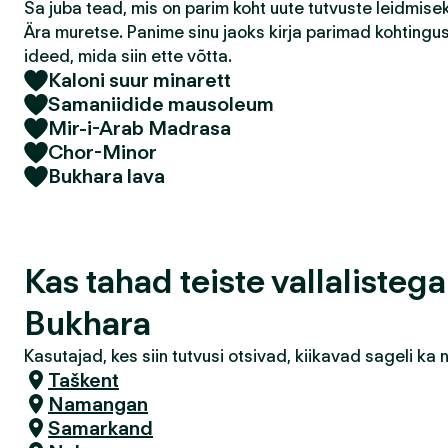
Sa juba tead, mis on parim koht uute tutvuste leidmis
Ära muretse. Panime sinu jaoks kirja parimad kohtingu
ideed, mida siin ette võtta.
Kaloni suur minarett
Samaniidide mausoleum
Mir-i-Arab Madrasa
Chor-Minor
Bukhara lava
Kas tahad teiste vallalisteg
Bukhara
Kasutajad, kes siin tutvusi otsivad, kiikavad sageli k
Taškent
Namangan
Samarkand