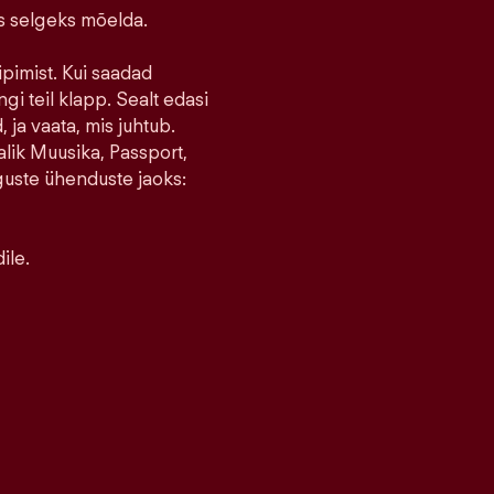
ks selgeks mõelda.
ipimist. Kui saadad
ngi teil klapp. Sealt edasi
 ja vaata, mis juhtub.
lik Muusika, Passport,
guste ühenduste jaoks:
ile.