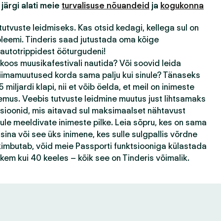
 järgi alati meie
turvalisuse nõuandeid
ja
kogukonna
tutvuste leidmiseks. Kas otsid kedagi, kellega sul on
bleemi. Tinderis saad jutustada oma kõige
autotrippidest ööturgudeni!
 koos muusikafestivali nautida? Või soovid leida
kliimamuutused korda sama palju kui sinule? Tänaseks
 miljardi klapi, nii et võib öelda, et meil on inimeste
emus. Veebis tutvuste leidmine muutus just lihtsamaks
tsioonid, mis aitavad sul maksimaalset nähtavust
ule meeldivate inimeste pilke. Leia sõpru, kes on sama
ina või see üks inimene, kes sulle sulgpallis võrdne
k kimbutab, võid meie Passporti funktsiooniga külastada
ohkem kui 40 keeles – kõik see on Tinderis võimalik.