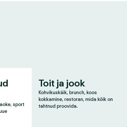
ud
Toit ja jook
Kohvikuskäik, brunch, koos
kokkamine, restoran, mida kõik on
raoke, sport
tahtnud proovida.
 uue
!