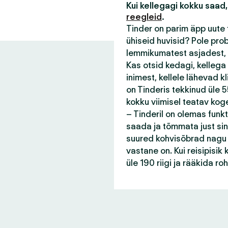
Kui kellegagi kokku saad,
reegleid
.
Tinder on parim äpp uute 
ühiseid huvisid? Pole pro
lemmikumatest asjadest, 
Kas otsid kedagi, kellega
inimest, kellele lähevad 
on Tinderis tekkinud üle 55
kokku viimisel teatav kog
– Tinderil on olemas funk
saada ja tõmmata just sin
suured kohvisõbrad nagu s
vastane on. Kui reisipisi
üle 190 riigi ja rääkida r