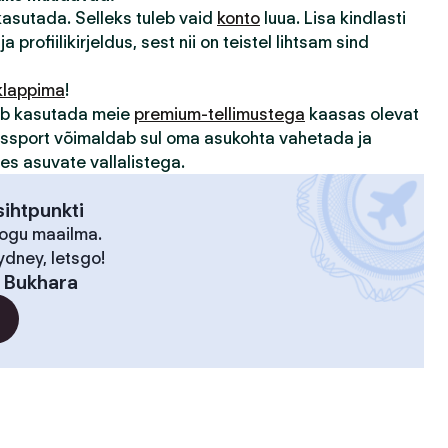
 kasutada. Selleks tuleb vaid
konto
luua. Lisa kindlasti
ja profiilikirjeldus, sest nii on teistel lihtsam sind
klappima
!
sub kasutada meie
premium-tellimustega
kaasas olevat
assport võimaldab sul oma asukohta vahetada ja
des asuvate vallalistega.
ihtpunkti
kogu maailma.
ydney, letsgo!
:
Bukhara