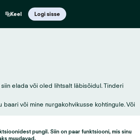
Keel
Logi sisse
n elada või oled lihtsalt läbisõidul. Tinderi
u baari või mine nurgakohvikusse kohtingule. Või
tsioonidest pungil. Siin on paar funktsiooni, mis sinu
aks muudavad.