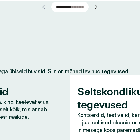
ega ühiseid huvisid. Siin on mõned levinud tegevused.
id
Seltskondlik
tegevused
, kino, keelevahetus,
selt kõik, mis annab
Kontserdid, festivalid, ka
lest rääkida.
– just sellised plaanid on
inimesega koos paremad