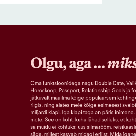
Olgu, aga …
mik
Oma funktsioonidega nagu Double Date, Valik
Horoskoop, Passport, Relationship Goals ja fo
jätkuvalt maailma kõige populaarsem kohting
riigis, ning alates meie kõige esimesest svaib
miljardi klapi. Iga klapi taga on päris inimene.
mõte. See on koht, kuhu lähed selleks, et koh
sa muidu ei kohtuks: uus silmarõõm, reisikaasla
säde, millest kasvab midagi erilist. Mida igane