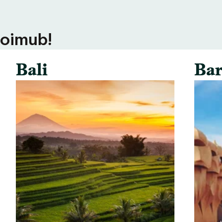
toimub!
Bali
Bar