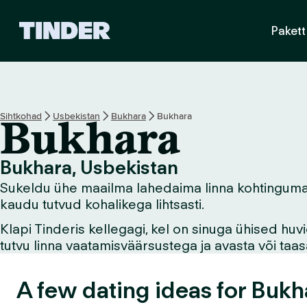
T
Pakett
i
n
d
e
r
i
Sihtkohad
Usbekistan
Bukhara
Bukhara
Bukhara
a
v
a
Bukhara, Usbekistan
l
Sukeldu ühe maailma lahedaima linna kohtingumaail
e
h
kaudu tutvud kohalikega lihtsasti.
t
Klapi Tinderis kellegagi, kel on sinuga ühised hu
tutvu linna vaatamisväärsustega ja avasta või ta
A few dating ideas for Bukh