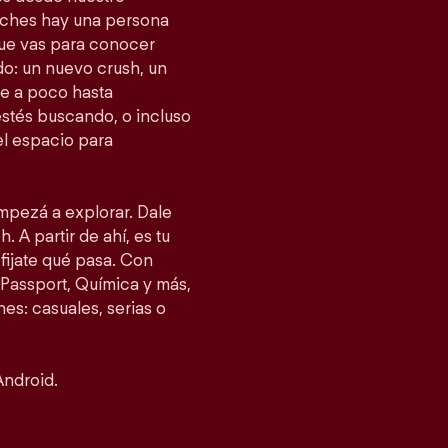
tches hay una persona
 que vas para conocer
o: un nuevo crush, un
e a poco hasta
estés buscando, o incluso
el espacio para
empezá a explorar. Dale
. A partir de ahí, es tu
fijate qué pasa. Con
Passport, Química y más,
es: casuales, serias o
Android.