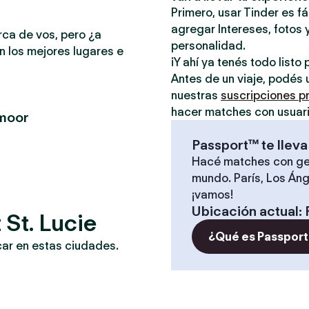
Primero, usar Tinder es f
agregar Intereses, fotos y
rca de vos, pero ¿a
personalidad.
n los mejores lugares e
¡Y ahí ya tenés todo list
Antes de un viaje, podés 
nuestras
suscripciones 
hacer matches con usuari
lmoor
Passport™ te lleva
Hacé matches con ge
mundo. París, Los Áng
¡vamos!
Ubicación actual
:
 St. Lucie
¿Qué es Passport
car en estas ciudades.