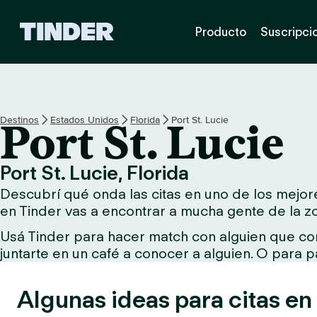
I
Producto
Suscripci
n
i
c
i
o
d
Destinos
Estados Unidos
Florida
Port St. Lucie
Port St. Lucie
e
T
i
Port St. Lucie, Florida
n
Descubrí qué onda las citas en uno de los mejores
d
e
en Tinder vas a encontrar a mucha gente de la z
r
Usá Tinder para hacer match con alguien que com
juntarte en un café a conocer a alguien. O para p
Algunas ideas para citas en 