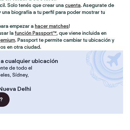
ácil. Solo tenés que crear una
cuenta
. Asegurate de
 una biografía a tu perfil para poder mostrar tu
o para empezar a
hacer matches
!
usar la
función Passport™
, que viene incluida en
premium
. Passport te permite cambiar tu ubicación y
os en otra ciudad.
 a cualquier ubicación
nte de todo el
eles, Sídney,
Nueva Delhi
?