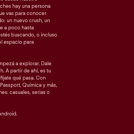
tches hay una persona
 que vas para conocer
o: un nuevo crush, un
e a poco hasta
estés buscando, o incluso
el espacio para
empezá a explorar. Dale
. A partir de ahí, es tu
fijate qué pasa. Con
Passport, Química y más,
es: casuales, serias o
Android.