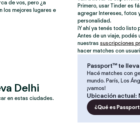
rca de vos, pero ¿a
Primero, usar Tinder es f
n los mejores lugares e
agregar Intereses, fotos y
personalidad.
¡Y ahí ya tenés todo list
Antes de un viaje, podés 
nuestras
suscripciones 
hacer matches con usuari
Passport™ te lleva
Hacé matches con ge
mundo. París, Los Áng
va Delhi
¡vamos!
Ubicación actual
:
car en estas ciudades.
¿Qué es Passport