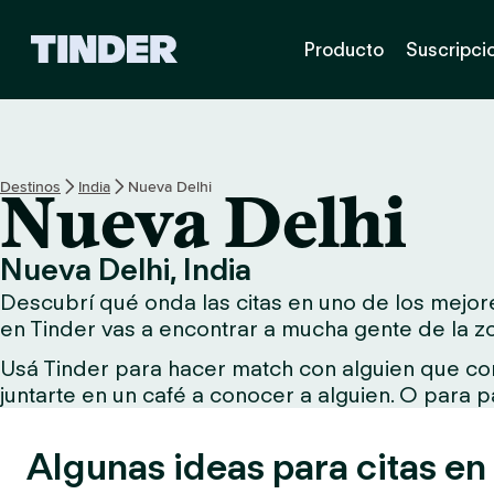
I
Producto
Suscripci
n
i
c
i
o
d
Destinos
India
Nueva Delhi
Nueva Delhi
e
T
i
Nueva Delhi, India
n
Descubrí qué onda las citas en uno de los mejore
d
e
en Tinder vas a encontrar a mucha gente de la z
r
Usá Tinder para hacer match con alguien que com
juntarte en un café a conocer a alguien. O para p
Algunas ideas para citas en