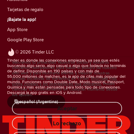
Tarjetas de regalo
¡Bajate la app!
App Store
Google Play Store
© 2026 Tinder LLC
Tinder es donde las conexiones empiezan, ya sea que estés
Valoramos tu privacidad. Nuestros socios y nosotros
buscando algo serio, algo casual o algo que todavía no terminás
utilizamos rastreadores para medir el público de nuestro
de definir. Disponible en 190 países y con más de
sitio web y para mostrarte ofertas y mejorar nuestras
55.000 millones de matches, es la app de citas más popular del
propias iniciativas de marketing en Tinder.
Informate más
mundo. Funciones como Double Date, Modo musical, Passport,
sobre cookies y los proveedores que utilizamos.
Podés
Química y más están pensadas para todo tipo de conexiones.
cancelar tu consentimiento en cualquier momento desde
Descargá la app gratis en iOS y Android.
tus ajustes.
español (Argentina)
Aceptar
Lo rechazo