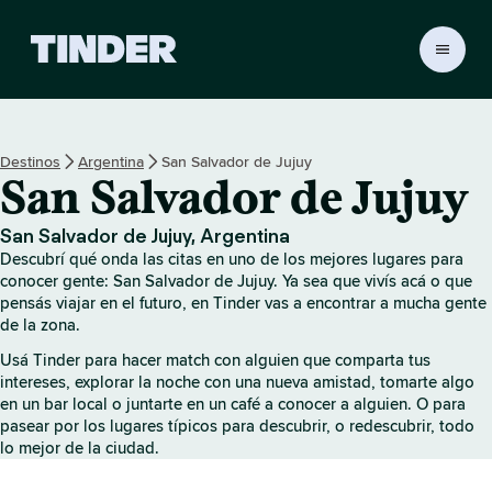
I
n
i
c
i
Destinos
Argentina
San Salvador de Jujuy
o
San Salvador de Jujuy
d
e
T
San Salvador de Jujuy, Argentina
i
Descubrí qué onda las citas en uno de los mejores lugares para
n
conocer gente: San Salvador de Jujuy. Ya sea que vivís acá o que
d
pensás viajar en el futuro, en Tinder vas a encontrar a mucha gente
de la zona.
e
r
Usá Tinder para hacer match con alguien que comparta tus
intereses, explorar la noche con una nueva amistad, tomarte algo
en un bar local o juntarte en un café a conocer a alguien. O para
pasear por los lugares típicos para descubrir, o redescubrir, todo
lo mejor de la ciudad.