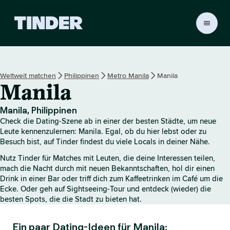
T
i
n
d
e
Weltweit matchen
Philippinen
Metro Manila
Manila
r
Manila
-
S
t
Manila, Philippinen
a
Check die Dating-Szene ab in einer der besten Städte, um neue
r
Leute kennenzulernen: Manila. Egal, ob du hier lebst oder zu
t
Besuch bist, auf Tinder findest du viele Locals in deiner Nähe.
s
Nutz Tinder für Matches mit Leuten, die deine Interessen teilen,
e
mach die Nacht durch mit neuen Bekanntschaften, hol dir einen
i
Drink in einer Bar oder triff dich zum Kaffeetrinken im Café um die
t
Ecke. Oder geh auf Sightseeing-Tour und entdeck (wieder) die
e
besten Spots, die die Stadt zu bieten hat.
Ein paar Dating-Ideen für Manila: