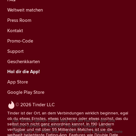
Weltweit matchen
Press Room
Kontakt
Promo-Code
Support
Geschenkkarten
Hol dir die App!
App Store
Google Play Store
© 2026 Tinder LLC
Tinder ist der Ort, an dem Verbindungen wirklich beginnen, egal
ob du etwas Ernstes, etwas Lockeres oder etwas suchst, das du
Der Schutz deiner Daten liegt uns am Herzen. Wir und
selbst noch nicht ganz einordnen kannst. In 190 Ländern
unsere Partner verwenden Tracking Cookies, um die
verfügbar und mit über 55 Milliarden Matches ist sie die
Zielgruppe der Webseite zu erfassen und Angebote sowie
weltweit beliebteste Dating-App. Features wie Double Date,