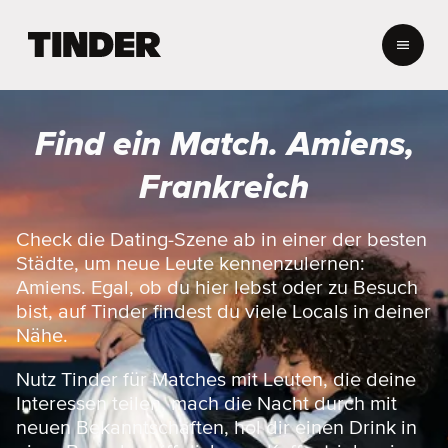
T
i
n
d
e
Find ein Match. Amiens,
r
-
Frankreich
S
t
a
Check die Dating-Szene ab in einer der besten
r
Städte, um neue Leute kennenzulernen:
t
Amiens. Egal, ob du hier lebst oder zu Besuch
s
bist, auf Tinder findest du viele Locals in deiner
e
Nähe.
i
t
e
Nutz Tinder für Matches mit Leuten, die deine
Interessen teilen, mach die Nacht durch mit
neuen Bekanntschaften, hol dir einen Drink in