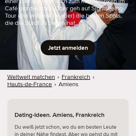
einer Bar oder triff dich zum Kaffeetrinken im
Café um die Ecke. Oder geh auf Sightseeing-
Tour und entdeck (wieder) die besten Spots,
die die Stadt zu bieten hat.
Jetzt anmelden
Weltweit matchen
›
Frankreich
›
Hauts-de-France
›
Amiens
Dating-Ideen. Amiens, Frankreich
Du weiß jetzt schon, wo du am besten Leute
in deiner Nähe findest. Aber wo gehst du mit