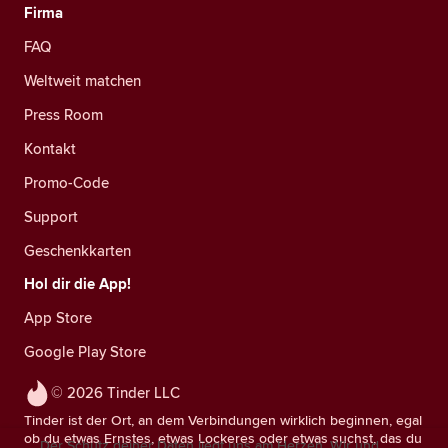
Firma
FAQ
Weltweit matchen
Press Room
Kontakt
Promo-Code
Support
Geschenkkarten
Hol dir die App!
App Store
Google Play Store
© 2026 Tinder LLC
Tinder ist der Ort, an dem Verbindungen wirklich beginnen, egal
ob du etwas Ernstes, etwas Lockeres oder etwas suchst, das du
Der Schutz deiner Daten liegt uns am Herzen. Wir und