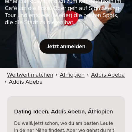
einer Bar oder triff dich zum Kaffeetrinken im
Café um die Ecke. Oder geh auf Sightseeing-
Tour und entdeck (wieder) die besten Spots,
die die Stadt zu bieten hat.
Jetzt anmelden
Weltweit matchen
›
Äthiopien
›
Addis Abeba
›
Addis Abeba
Dating-Ideen. Addis Abeba, Äthiopien
Du weiß jetzt schon, wo du am besten Leute
in deiner Nähe findest. Aber wo gehst du mit