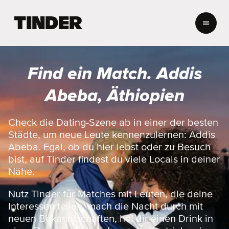
T
i
n
d
e
Find ein Match. Addis
r
-
Abeba, Äthiopien
S
t
a
Check die Dating-Szene ab in einer der besten
r
Städte, um neue Leute kennenzulernen: Addis
t
Abeba. Egal, ob du hier lebst oder zu Besuch
s
bist, auf Tinder findest du viele Locals in deiner
e
Nähe.
i
t
e
Nutz Tinder für Matches mit Leuten, die deine
Interessen teilen, mach die Nacht durch mit
neuen Bekanntschaften, hol dir einen Drink in