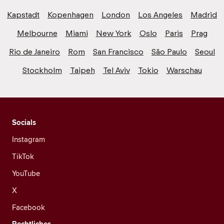
Kapstadt
Kopenhagen
London
Los Angeles
Madrid
Melbourne
Miami
New York
Oslo
Paris
Prag
Rio de Janeiro
Rom
San Francisco
São Paulo
Seoul
Stockholm
Taipeh
Tel Aviv
Tokio
Warschau
Socials
Instagram
TikTok
YouTube
X
Facebook
Rechtliches