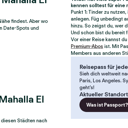
kennen solltest für ein
Punkt 1: Tinder zu nutzen,
anlegen. Füg unbedingt au
Nähe findest. Aber wo
hinzu. So zeigst du, wer d
ten Date-Spots und
Und schon bist du bereit 
Vor einer Reise kannst d
Premium-Abos
ist. Mit P
Members aus anderen St
Reisepass für jed
Sieh dich weltweit n
Paris, Los Angeles. S
geht's!
Aktueller Standort
Mahalla El
Was ist Passport
in diesen Städten nach