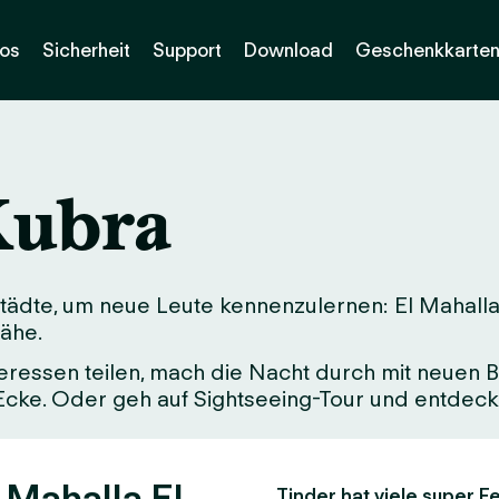
os
Sicherheit
Support
Download
Geschenkkarte
Kubra
tädte, um neue Leute kennenzulernen: El Mahalla 
Nähe.
eressen teilen, mach die Nacht durch mit neuen Be
 Ecke. Oder geh auf Sightseeing-Tour und entdeck 
 Mahalla El
Tinder hat viele super Fe