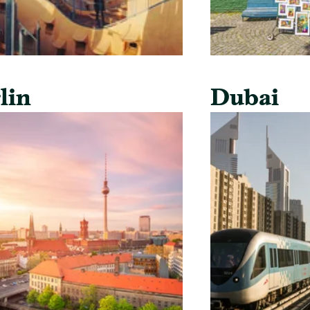
lin
Dubai