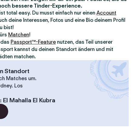
e noch bessere Tinder-Experience.
 ist total easy. Du musst einfach nur einen
Account
ch deine Interessen, Fotos und eine Bio deinem Profil
u bist!
fürs
Matchen
!
u das
Passport™-Feature
nutzen, das Teil unserer
assport kannst du deinen Standort ändern und mit
ädten matchen.
en Standort
ach Matches um.
ydney. Los
:
El Mahalla El Kubra
?