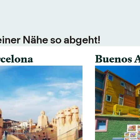
einer Nähe so abgeht!
celona
Buenos A