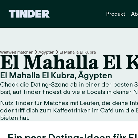
T
Produkt
Ab
i
n
d
e
r
-
Weltweit matchen
Ägypten
El Mahalla El Kubra
El Mahalla El 
S
t
a
El Mahalla El Kubra, Ägypten
r
Check die Dating-Szene ab in einer der besten S
t
s
bist, auf Tinder findest du viele Locals in deiner 
e
Nutz Tinder für Matches mit Leuten, die deine Int
i
oder triff dich zum Kaffeetrinken im Café um die
t
e
bieten hat.
Ein paar Dating-Ideen für El