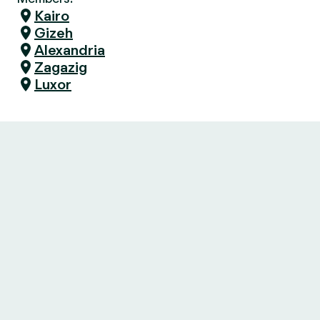
Kairo
Gizeh
Alexandria
Zagazig
Luxor