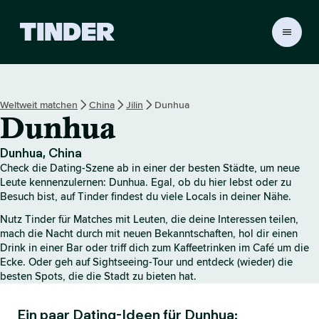
T
i
n
d
e
Weltweit matchen
China
Jilin
Dunhua
r
Dunhua
-
S
t
Dunhua, China
a
Check die Dating-Szene ab in einer der besten Städte, um neue
r
Leute kennenzulernen: Dunhua. Egal, ob du hier lebst oder zu
t
Besuch bist, auf Tinder findest du viele Locals in deiner Nähe.
s
Nutz Tinder für Matches mit Leuten, die deine Interessen teilen,
e
mach die Nacht durch mit neuen Bekanntschaften, hol dir einen
i
Drink in einer Bar oder triff dich zum Kaffeetrinken im Café um die
t
Ecke. Oder geh auf Sightseeing-Tour und entdeck (wieder) die
e
besten Spots, die die Stadt zu bieten hat.
Ein paar Dating-Ideen für Dunhua: