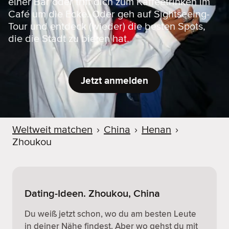
einer Bar oder triff dich zum Kaffeetrinken im
Café um die Ecke. Oder geh auf Sightseeing-
Tour und entdeck (wieder) die besten Spots,
die die Stadt zu bieten hat.
Jetzt anmelden
Weltweit matchen
›
China
›
Henan
›
Zhoukou
Dating-Ideen. Zhoukou, China
Du weiß jetzt schon, wo du am besten Leute
in deiner Nähe findest. Aber wo gehst du mit