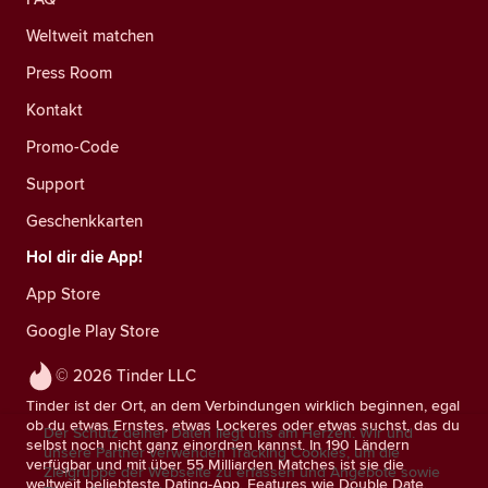
Weltweit matchen
Press Room
Kontakt
Promo-Code
Support
Geschenkkarten
Hol dir die App!
App Store
Google Play Store
© 2026 Tinder LLC
Tinder ist der Ort, an dem Verbindungen wirklich beginnen, egal
ob du etwas Ernstes, etwas Lockeres oder etwas suchst, das du
Der Schutz deiner Daten liegt uns am Herzen. Wir und
selbst noch nicht ganz einordnen kannst. In 190 Ländern
unsere Partner verwenden Tracking Cookies, um die
verfügbar und mit über 55 Milliarden Matches ist sie die
Zielgruppe der Webseite zu erfassen und Angebote sowie
weltweit beliebteste Dating-App. Features wie Double Date,