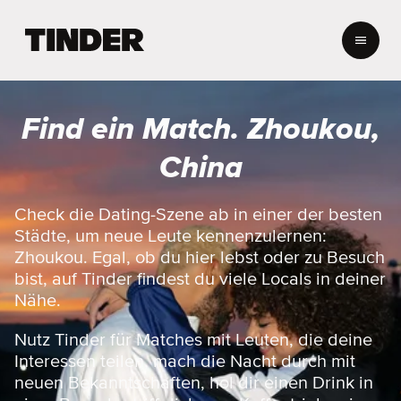
T
i
n
d
e
Find ein Match. Zhoukou,
r
-
China
S
t
a
Check die Dating-Szene ab in einer der besten
r
Städte, um neue Leute kennenzulernen:
t
Zhoukou. Egal, ob du hier lebst oder zu Besuch
s
bist, auf Tinder findest du viele Locals in deiner
e
Nähe.
i
t
e
Nutz Tinder für Matches mit Leuten, die deine
Interessen teilen, mach die Nacht durch mit
neuen Bekanntschaften, hol dir einen Drink in