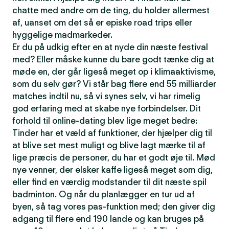
chatte med andre om de ting, du holder allermest
af, uanset om det så er episke road trips eller
hyggelige madmarkeder.
Er du på udkig efter en at nyde din næste festival
med? Eller måske kunne du bare godt tænke dig at
møde en, der går ligeså meget op i klimaaktivisme,
som du selv gør? Vi står bag flere end 55 milliarder
matches indtil nu, så vi synes selv, vi har rimelig
god erfaring med at skabe nye forbindelser. Dit
forhold til online-dating blev lige meget bedre:
Tinder har et væld af funktioner, der hjælper dig til
at blive set mest muligt og blive lagt mærke til af
lige præcis de personer, du har et godt øje til. Mød
nye venner, der elsker kaffe ligeså meget som dig,
eller find en værdig modstander til dit næste spil
badminton. Og når du planlægger en tur ud af
byen, så tag vores pas-funktion med; den giver dig
adgang til flere end 190 lande og kan bruges på