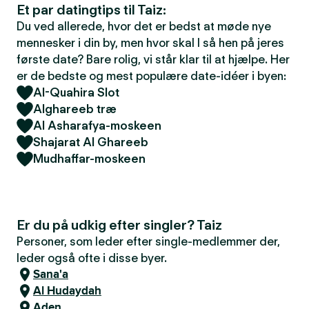
Et par datingtips til Taiz:
Du ved allerede, hvor det er bedst at møde nye
mennesker i din by, men hvor skal I så hen på jeres
første date? Bare rolig, vi står klar til at hjælpe. Her
er de bedste og mest populære date-idéer i byen:
Al-Quahira Slot
Alghareeb træ
Al Asharafya-moskeen
Shajarat Al Ghareeb
Mudhaffar-moskeen
Er du på udkig efter singler? Taiz
Personer, som leder efter single-medlemmer der,
leder også ofte i disse byer.
Sana'a
Al Hudaydah
Aden