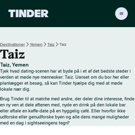
T
i
n
d
e
Destinationer
Yemen
Taiz
Taiz
r
Taiz
s
s
t
Taiz, Yemen
a
Tjek hvad dating-scenen har at byde på i et af det bedste steder i
r
verden at møde nye mennesker: Taiz. Uanset om du bor her eller
t
planlægger et besøg, så kan Tinder hjælpe dig med at møde
lokale nær dig.
s
i
Brug Tinder til at matche med andre, der deler dine interesse, finde
d
en ny ven at dele aftenen med, nyde en drink på den lokale bar
e
eller aftale en kaffe-date på en hyggelig café. Eller hvorfor ikke
udforske eller genudforske byen og alle dens mange muligheder
med en dag i sightseeingens tegn?