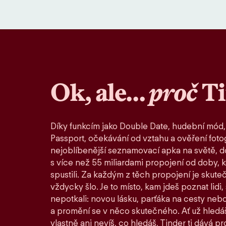
Ok, ale…
proč
T
Díky funkcím jako Double Date, hudební mód,
Passport, očekávání od vztahu a ověření fotog
nejoblíbenější seznamovací apka na světě, d
s více než 55 miliardami propojení od doby, 
spustili. Za každým z těch propojení je skute
vždycky šlo. Je to místo, kam jdeš poznat lidi,
nepotkali: novou lásku, parťáka na cesty nebo
a promění se v něco skutečného. Ať už hledáš
vlastně ani nevíš, co hledáš, Tinder ti dává pro