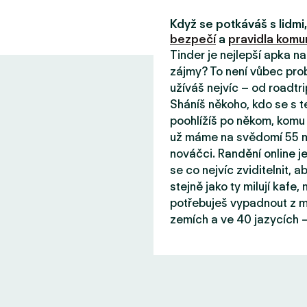
Když se potkáváš s lidm
bezpečí
a
pravidla komun
Tinder je nejlepší apka n
zájmy? To není vůbec prob
užíváš nejvíc – od roadtri
Sháníš někoho, kdo se s 
poohlížíš po někom, komu 
už máme na svědomí 55 mil
nováčci. Randění online j
se co nejvíc zviditelnit, aby
stejně jako ty milují kafe
potřebuješ vypadnout z mě
zemích a ve 40 jazycích –