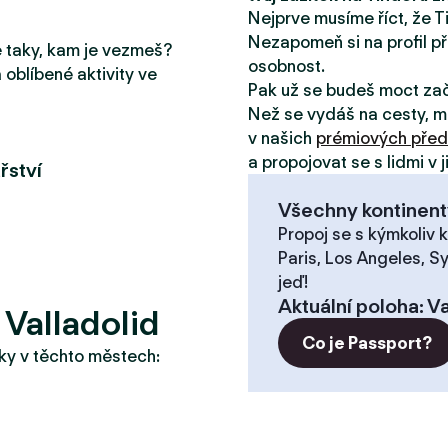
Nejprve musíme říct, že T
Nezapomeň si na profil př
le taky, kam je vezmeš?
osobnost.
 oblíbené aktivity ve
Pak už se budeš moct za
Než se vydáš na cesty, m
v našich
prémiových před
a propojovat se s lidmi v 
řství
Všechny kontinent
Propoj se s kýmkoliv k
Paris, Los Angeles, S
jeď!
Aktuální poloha
:
Va
 Valladolid
Co je Passport?
taky v těchto městech: