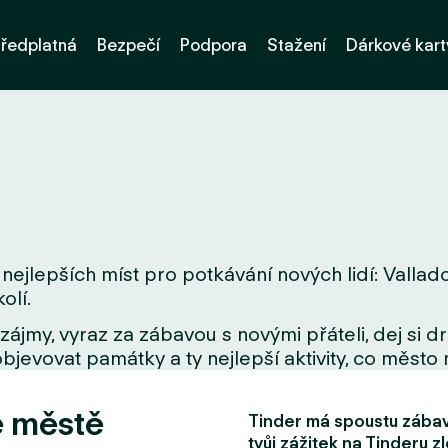
ředplatná
Bezpečí
Podpora
Stažení
Dárkové kart
nejlepších míst pro potkávání nových lidí: Vallado
olí.
zájmy, vyraz za zábavou s novými přáteli, dej si 
bjevovat památky a ty nejlepší aktivity, co město 
e městě
Tinder má spoustu zábavn
tvůj zážitek na Tinderu zl