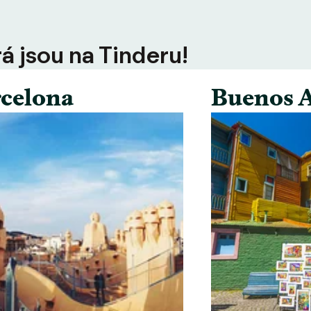
rá jsou na Tinderu!
celona
Buenos A