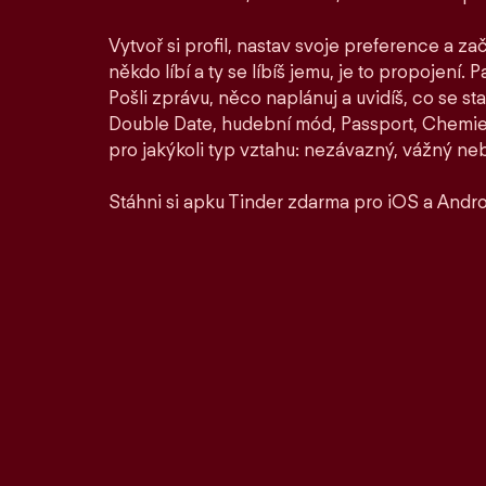
Vytvoř si profil, nastav svoje preference a zač
někdo líbí a ty se líbíš jemu, je to propojení. P
Pošli zprávu, něco naplánuj a uvidíš, co se st
Double Date, hudební mód, Passport, Chemie a
pro jakýkoli typ vztahu: nezávazný, vážný ne
Stáhni si apku Tinder zdarma pro iOS a Andro