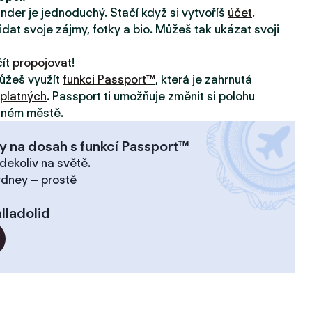
inder je jednoduchý. Stačí když si vytvoříš
účet
.
idat svoje zájmy, fotky a bio. Můžeš tak ukázat svoji
čít
propojovat
!
ůžeš využít
funkci Passport™
, která je zahrnutá
platných
. Passport ti umožňuje změnit si polohu
jiném městě.
y na dosah s funkcí Passport™
dekoliv na světě.
ydney – prostě
lladolid