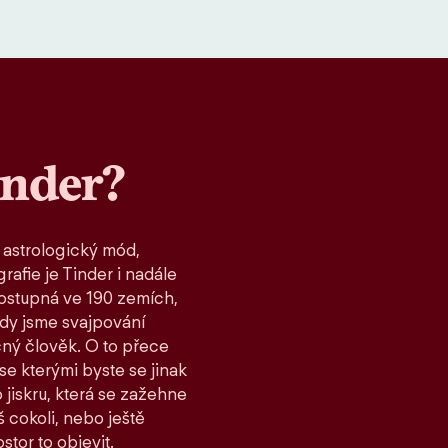
inder?
 astrologický mód,
rafie je Tinder i nadále
ostupná ve 190 zemích,
kdy jsme svajpování
čný člověk. O to přece
 se kterými byste se jinak
 jiskru, která se zažehne
 cokoli, nebo ještě
stor to objevit.