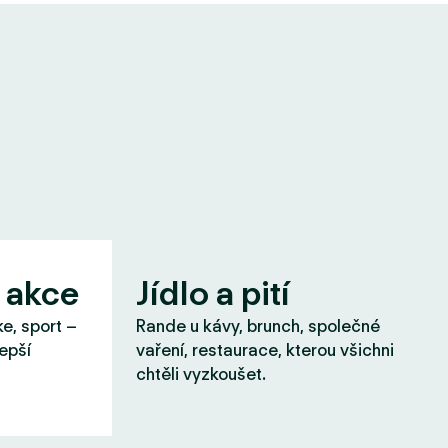
 akce
Jídlo a pití
ke, sport –
Rande u kávy, brunch, společné
lepší
vaření, restaurace, kterou všichni
chtěli vyzkoušet.