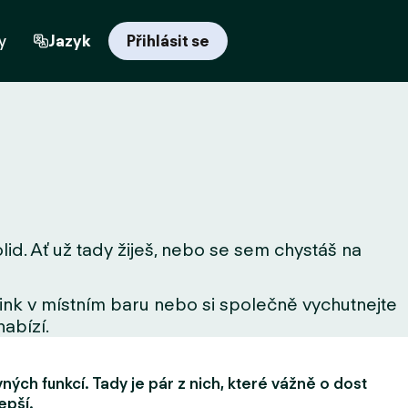
y
Jazyk
Přihlásit se
lid. Ať už tady žiješ, nebo se sem chystáš na
drink v místním baru nebo si společně vychutnejte
nabízí.
ých funkcí. Tady je pár z nich, které vážně o dost
epší.