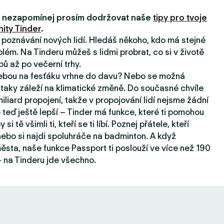
i, nezapomínej prosím dodržovat naše
tipy pro tvoje
ity Tinder
.
a poznávání nových lidí. Hledáš někoho, kdo má stejné
lém. Na Tinderu můžeš s lidmi probrat, co si v životě
pů až po večerní trhy.
tebou na fesťáku vrhne do davu? Nebo se možná
taky záleží na klimatické změně. Do současné chvíle
iard propojení, takže v propojování lidí nejsme žádní
e teď ještě lepší – Tinder má funkce, které ti pomohou
 si tě všimli ti, kteří se ti líbí. Poznej přátele, kteří
, nebo si najdi spoluhráče na badminton. A když
sta, naše funkce Passport ti poslouží ve více než 190
 na Tinderu jde všechno.