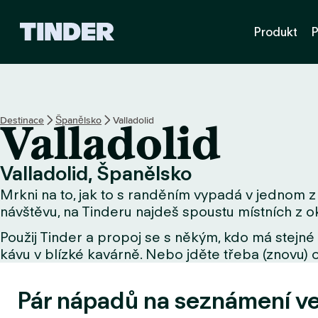
D
Produkt
P
o
m
o
v
s
k
Destinace
Španělsko
Valladolid
Valladolid
á
s
t
Valladolid, Španělsko
r
Mrkni na to, jak to s randěním vypadá v jednom z 
á
n
návštěvu, na Tinderu najdeš spoustu místních z ok
k
Použij Tinder a propoj se s někým, kdo má stejné 
a
kávu v blízké kavárně. Nebo jděte třeba (znovu) o
T
i
n
Pár nápadů na seznámení v
d
e