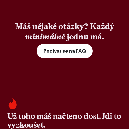
Máš nějaké otázky? Každý
minimálně
jednu má.
Podívat se na FAQ
Už toho máš načteno dost. Jdi to
vyzkoušet.