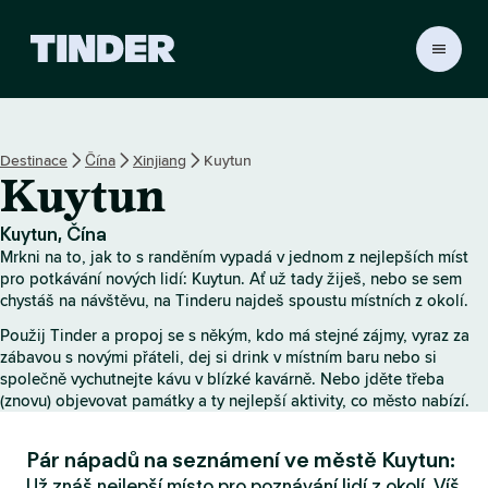
D
o
m
o
v
Destinace
Čína
Xinjiang
Kuytun
s
Kuytun
k
á
s
Kuytun, Čína
t
Mrkni na to, jak to s randěním vypadá v jednom z nejlepších míst
r
pro potkávání nových lidí: Kuytun. Ať už tady žiješ, nebo se sem
á
chystáš na návštěvu, na Tinderu najdeš spoustu místních z okolí.
n
Použij Tinder a propoj se s někým, kdo má stejné zájmy, vyraz za
k
zábavou s novými přáteli, dej si drink v místním baru nebo si
a
společně vychutnejte kávu v blízké kavárně. Nebo jděte třeba
T
(znovu) objevovat památky a ty nejlepší aktivity, co město nabízí.
i
n
Pár nápadů na seznámení ve městě Kuytun:
d
e
Už znáš nejlepší místo pro poznávání lidí z okolí. Víš