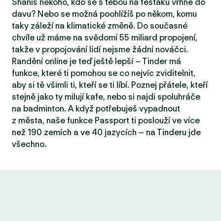
Sháníš někoho, kdo se s tebou na fesťáku vrhne do
davu? Nebo se možná poohlížíš po někom, komu
taky záleží na klimatické změně. Do současné
chvíle už máme na svědomí 55 miliard propojení,
takže v propojování lidí nejsme žádní nováčci.
Randění online je teď ještě lepší – Tinder má
funkce, které ti pomohou se co nejvíc zviditelnit,
aby si tě všimli ti, kteří se ti líbí. Poznej přátele, kteří
stejně jako ty milují kafe, nebo si najdi spoluhráče
na badminton. A když potřebuješ vypadnout
z města, naše funkce Passport ti poslouží ve více
než 190 zemích a ve 40 jazycích – na Tinderu jde
všechno.