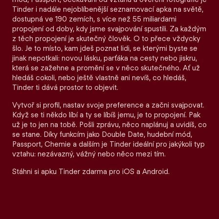
Tinder i nadále nejoblíbenější seznamovací apka na světě,
dostupná ve 190 zemích, s více než 55 miliardami
propojení od doby, kdy jsme svajpování spustili. Za každým
z těch propojení je skutečný člověk. O to přece vždycky
šlo. Je to místo, kam jdeš poznat lidi, se kterými byste se
jinak nepotkali: novou lásku, parťáka na cesty nebo jiskru,
která se zažehne a promění se v něco skutečného. Ať už
hledáš cokoli, nebo ještě vlastně ani nevíš, co hledáš,
Tinder ti dává prostor to objevit.
Vytvoř si profil, nastav svoje preference a začni svajpovat.
Když se ti někdo líbí a ty se líbíš jemu, je to propojení. Pak
už je to jen na tobě. Pošli zprávu, něco naplánuj a uvidíš, co
se stane. Díky funkcím jako Double Date, hudební mód,
Passport, Chemie a dalším je Tinder ideální pro jakýkoli typ
vztahu: nezávazný, vážný nebo něco mezi tím.
Stáhni si apku Tinder zdarma pro iOS a Android.