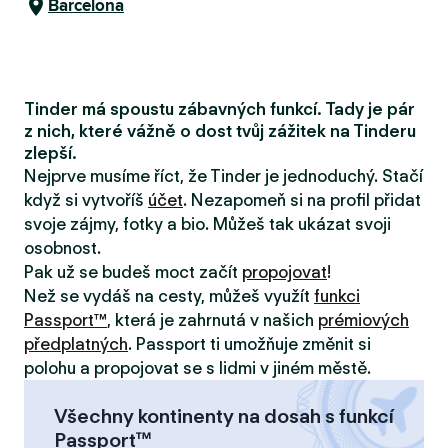
Barcelona
Tinder má spoustu zábavných funkcí. Tady je pár
z nich, které vážně o dost tvůj zážitek na Tinderu
zlepší.
Nejprve musíme říct, že Tinder je jednoduchý. Stačí
když si vytvoříš
účet
. Nezapomeň si na profil přidat
svoje zájmy, fotky a bio. Můžeš tak ukázat svoji
osobnost.
Pak už se budeš moct začít
propojovat
!
Než se vydáš na cesty, můžeš využít
funkci
Passport™
, která je zahrnutá v našich
prémiových
předplatných
. Passport ti umožňuje změnit si
polohu a propojovat se s lidmi v jiném městě.
Všechny kontinenty na dosah s funkcí
Passport™