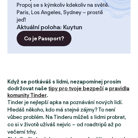
Propoj se s kýmkoliv kdekoliv na světě.
Paris, Los Angeles, Sydney – prostě
jeď!
Aktuální poloha
:
Kuytun
Co je Passport?
Když se potkáváš s lidmi, nezapomínej prosím
dodržovat naše
tipy pro tvoje bezpečí
a
pravidla
komunity Tinder
.
Tinder je nejlepší apka na poznávání nových lidí.
Hledáš někoho, kdo má stejné zájmy? To není
vůbec problém. Na Tinderu můžeš s lidmi probrat,
co si v životě užíváš nejvíc – od roadtripů až po
večerní trhy.