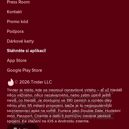
Press Room
Kontakt
Promo kód
Podpora
Dárkové karty
Stáhněte si aplikaci!
App Store
Google Play Store
© 2026 Tinder LLC
Tinder je místo, kde se navazují opravdové vztahy – ať už hledáš
Tvé soukromí bereme vážně. Společně se svými partnery
něco vážného, něco nezávazného, nebo zatím úplně ještě
používáme měřicí nástroje k analýze návštěvnosti svých
nevíš, co hledáš. Je dostupný ve 190 zemích a vzniklo díky
webových stránek, k poskytování nabídek šitým na míru
němu přes 55 miliard propojení, takže je to nejpopulárnější
tvým zájmům a pro vylepšení interních marketingových
seznamovací apka na světě. Funkce jako Double Date, Hudební
aktivit Tinderu.
Více informací o cookies a poskytovatelích,
mód, Passport, Chemie a další ti pomůžou navázat jakékoli
které používáme.
Svůj souhlas můžeš kdykoli v nastavení
spojení. Ke stažení na iOS a Androidu zdarma.
odvolat.