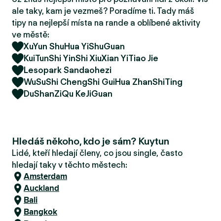
r
ale taky, kam je vezmeš? Poradíme ti. Tady máš
u
tipy na nejlepší místa na rande a oblíbené aktivity
ve městě:
XuYun ShuHua YiShuGuan
KuiTunShi YinShi XiuXian YiTiao Jie
Lesopark Sandaohezi
WuSuShi ChengShi GuiHua ZhanShiTing
DuShanZiQu KeJiGuan
Hledáš někoho, kdo je sám? Kuytun
Lidé, kteří hledají členy, co jsou single, často
hledají taky v těchto městech:
Amsterdam
Auckland
Bali
Bangkok