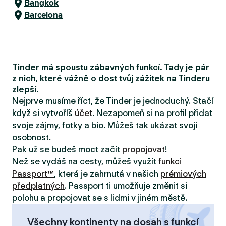
Bangkok
Barcelona
Tinder má spoustu zábavných funkcí. Tady je pár
z nich, které vážně o dost tvůj zážitek na Tinderu
zlepší.
Nejprve musíme říct, že Tinder je jednoduchý. Stačí
když si vytvoříš
účet
. Nezapomeň si na profil přidat
svoje zájmy, fotky a bio. Můžeš tak ukázat svoji
osobnost.
Pak už se budeš moct začít
propojovat
!
Než se vydáš na cesty, můžeš využít
funkci
Passport™
, která je zahrnutá v našich
prémiových
předplatných
. Passport ti umožňuje změnit si
polohu a propojovat se s lidmi v jiném městě.
Všechny kontinenty na dosah s funkcí