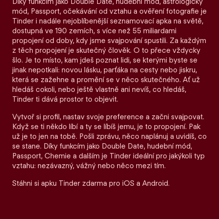
Díky funkcím jako Double Date, hudební mód, astrologický
mód, Passport, očekávání od vztahu a ověření fotografie je
Tinder i nadále nejoblíbenější seznamovací apka na světě,
dostupná ve 190 zemích, s více než 55 miliardami
propojení od doby, kdy jsme svajpování spustili. Za každým
z těch propojení je skutečný člověk. O to přece vždycky
šlo. Je to místo, kam jdeš poznat lidi, se kterými byste se
jinak nepotkali: novou lásku, parťáka na cesty nebo jiskru,
která se zažehne a promění se v něco skutečného. Ať už
hledáš cokoli, nebo ještě vlastně ani nevíš, co hledáš,
Tinder ti dává prostor to objevit.
Vytvoř si profil, nastav svoje preference a začni svajpovat.
Když se ti někdo líbí a ty se líbíš jemu, je to propojení. Pak
už je to jen na tobě. Pošli zprávu, něco naplánuj a uvidíš, co
se stane. Díky funkcím jako Double Date, hudební mód,
Passport, Chemie a dalším je Tinder ideální pro jakýkoli typ
vztahu: nezávazný, vážný nebo něco mezi tím.
Stáhni si apku Tinder zdarma pro iOS a Android.