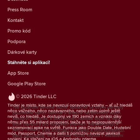
Press Room
Kontakt
Promo kód
Podpora
Dárkové karty
Stáhněte si aplikaci!
App Store
Google Play Store
© 2026 Tinder LLC
Tinder je místo, kde se navazují opravdové vztahy – ať už hledáš
Tvé soukromí bereme vážně. Společně se svými partnery
něco vážného, něco nezávazného, nebo zatím úplně ještě
používáme měřicí nástroje k analýze návštěvnosti svých
nevíš, co hledáš. Je dostupný ve 190 zemích a vzniklo díky
webových stránek, k poskytování nabídek šitým na míru
němu přes 55 miliard propojení, takže je to nejpopulárnější
tvým zájmům a pro vylepšení interních marketingových
seznamovací apka na světě. Funkce jako Double Date, Hudební
aktivit Tinderu.
Více informací o cookies a poskytovatelích,
mód, Passport, Chemie a další ti pomůžou navázat jakékoli
které používáme.
Svůj souhlas můžeš kdykoli v nastavení
spojení. Ke stažení na iOS a Androidu zdarma.