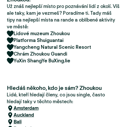
r
Už znáš nejlepší místo pro poznávání lidí z okolí. Víš
u
ale taky, kam je vezmeš? Poradíme ti. Tady máš
tipy na nejlepší místa na rande a oblíbené aktivity
ve městě:
Lidové muzeum Zhoukou
Platforma Shuiguantai
Yangcheng Natural Scenic Resort
Chrám Zhoukou Guandi
YuXin ShangYe BuXingJie
Hledáš někoho, kdo je sám? Zhoukou
Lidé, kteří hledají členy, co jsou single, často
hledají taky v těchto městech:
Amsterdam
Auckland
Bali