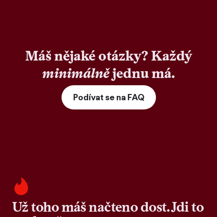
Máš nějaké otázky? Každý
minimálně
jednu má.
Podívat se na FAQ
Už toho máš načteno dost. Jdi to