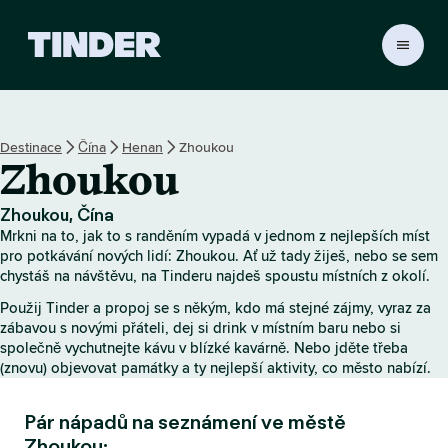
D
o
m
o
v
Destinace
Čína
Henan
Zhoukou
s
Zhoukou
k
á
s
Zhoukou, Čína
t
Mrkni na to, jak to s randěním vypadá v jednom z nejlepších míst
r
pro potkávání nových lidí: Zhoukou. Ať už tady žiješ, nebo se sem
á
chystáš na návštěvu, na Tinderu najdeš spoustu místních z okolí.
n
Použij Tinder a propoj se s někým, kdo má stejné zájmy, vyraz za
k
zábavou s novými přáteli, dej si drink v místním baru nebo si
a
společně vychutnejte kávu v blízké kavárně. Nebo jděte třeba
T
(znovu) objevovat památky a ty nejlepší aktivity, co město nabízí.
i
n
Pár nápadů na seznámení ve městě
d
e
Zhoukou: