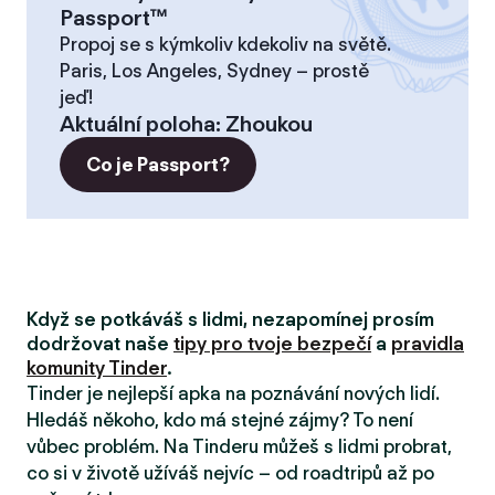
Passport™
Propoj se s kýmkoliv kdekoliv na světě.
Paris, Los Angeles, Sydney – prostě
jeď!
Aktuální poloha
:
Zhoukou
Co je Passport?
Když se potkáváš s lidmi, nezapomínej prosím
dodržovat naše
tipy pro tvoje bezpečí
a
pravidla
komunity Tinder
.
Tinder je nejlepší apka na poznávání nových lidí.
Hledáš někoho, kdo má stejné zájmy? To není
vůbec problém. Na Tinderu můžeš s lidmi probrat,
co si v životě užíváš nejvíc – od roadtripů až po