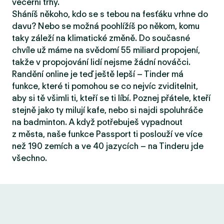
večerní trhy.
Sháníš někoho, kdo se s tebou na fesťáku vrhne do
davu? Nebo se možná poohlížíš po někom, komu
taky záleží na klimatické změně. Do současné
chvíle už máme na svědomí 55 miliard propojení,
takže v propojování lidí nejsme žádní nováčci.
Randění online je teď ještě lepší – Tinder má
funkce, které ti pomohou se co nejvíc zviditelnit,
aby si tě všimli ti, kteří se ti líbí. Poznej přátele, kteří
stejně jako ty milují kafe, nebo si najdi spoluhráče
na badminton. A když potřebuješ vypadnout
z města, naše funkce Passport ti poslouží ve více
než 190 zemích a ve 40 jazycích – na Tinderu jde
všechno.