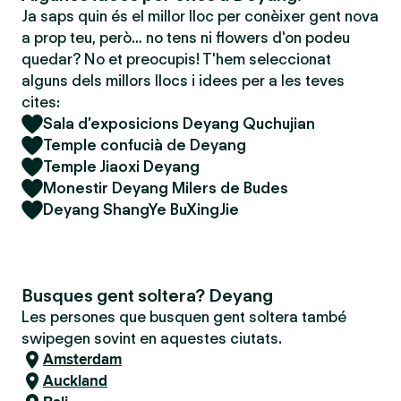
Ja saps quin és el millor lloc per conèixer gent nova
a prop teu, però… no tens ni flowers d'on podeu
quedar? No et preocupis! T'hem seleccionat
alguns dels millors llocs i idees per a les teves
cites:
Sala d’exposicions Deyang Quchujian
Temple confucià de Deyang
Temple Jiaoxi Deyang
Monestir Deyang Milers de Budes
Deyang ShangYe BuXingJie
Busques gent soltera? Deyang
Les persones que busquen gent soltera també
swipegen sovint en aquestes ciutats.
Amsterdam
Auckland