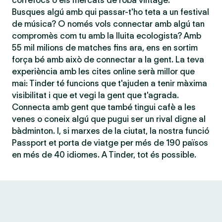
correfocs o els mercats de roba vintage.
Busques algú amb qui passar-t'ho teta a un festival
de música? O només vols connectar amb algú tan
compromès com tu amb la lluita ecologista? Amb
55 mil milions de matches fins ara, ens en sortim
força bé amb això de connectar a la gent. La teva
experiència amb les cites online serà millor que
mai: Tinder té funcions que t'ajuden a tenir màxima
visibilitat i que et vegi la gent que t'agrada.
Connecta amb gent que també tingui cafè a les
venes o coneix algú que pugui ser un rival digne al
bàdminton. I, si marxes de la ciutat, la nostra funció
Passport et porta de viatge per més de 190 països
en més de 40 idiomes. A Tinder, tot és possible.