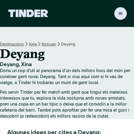
T
i
n
d
e
Destinacions
Xina
Sichuan
Deyang
r
Deyang
I
n
i
Deyang, Xina
c
Dona un cop d'ull al panorama d'un dels millors llocs del món per
i
conèixer gent nova: Deyang. Tant si vius aquí com si hi vas de
viatge, a Tinder hi trobaràs un munt de gent local.
Fes servir Tinder per fer match amb gent que tingui els mateixos
interessos que tu, explora la vida nocturna amb noves amistats,
pren una copa en un bar típic o deixa que et convidin a la millor
cafeteria del barri. També pots aprofitar per fer una mica el guiri i
descobrir (o redescobrir) els millors racons de la ciutat.
Algunes idees per cites a Deyang: