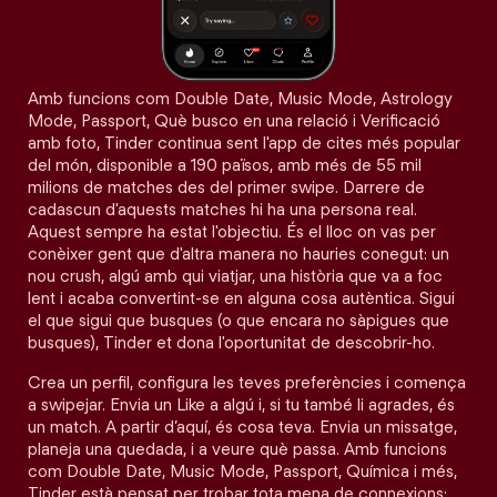
Amb funcions com Double Date, Music Mode, Astrology
Mode, Passport, Què busco en una relació i Verificació
amb foto, Tinder continua sent l'app de cites més popular
del món, disponible a 190 països, amb més de 55 mil
milions de matches des del primer swipe. Darrere de
cadascun d'aquests matches hi ha una persona real.
Aquest sempre ha estat l'objectiu. És el lloc on vas per
conèixer gent que d'altra manera no hauries conegut: un
nou crush, algú amb qui viatjar, una història que va a foc
lent i acaba convertint-se en alguna cosa autèntica. Sigui
el que sigui que busques (o que encara no sàpigues que
busques), Tinder et dona l'oportunitat de descobrir-ho.
Crea un perfil, configura les teves preferències i comença
a swipejar. Envia un Like a algú i, si tu també li agrades, és
un match. A partir d’aquí, és cosa teva. Envia un missatge,
planeja una quedada, i a veure què passa. Amb funcions
com Double Date, Music Mode, Passport, Química i més,
Tinder està pensat per trobar tota mena de connexions: