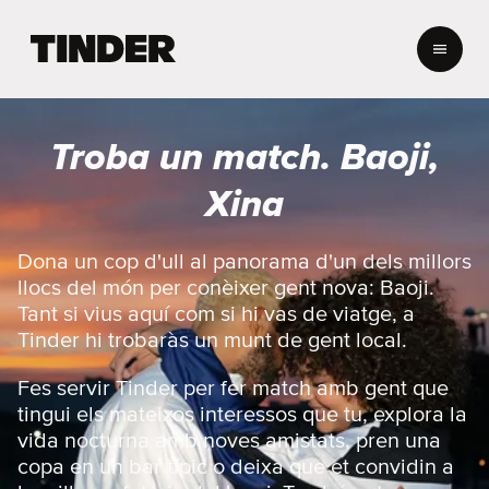
T
i
n
d
e
Troba un match. Baoji,
r
I
Xina
n
i
c
Dona un cop d'ull al panorama d'un dels millors
i
llocs del món per conèixer gent nova: Baoji.
Tant si vius aquí com si hi vas de viatge, a
Tinder hi trobaràs un munt de gent local.
Fes servir Tinder per fer match amb gent que
tingui els mateixos interessos que tu, explora la
vida nocturna amb noves amistats, pren una
copa en un bar típic o deixa que et convidin a