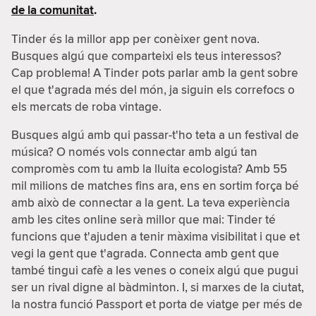
de la comunitat
.
Tinder és la millor app per conèixer gent nova.
Busques algú que comparteixi els teus interessos?
Cap problema! A Tinder pots parlar amb la gent sobre
el que t'agrada més del món, ja siguin els correfocs o
els mercats de roba vintage.
Busques algú amb qui passar-t'ho teta a un festival de
música? O només vols connectar amb algú tan
compromès com tu amb la lluita ecologista? Amb 55
mil milions de matches fins ara, ens en sortim força bé
amb això de connectar a la gent. La teva experiència
amb les cites online serà millor que mai: Tinder té
funcions que t'ajuden a tenir màxima visibilitat i que et
vegi la gent que t'agrada. Connecta amb gent que
també tingui cafè a les venes o coneix algú que pugui
ser un rival digne al bàdminton. I, si marxes de la ciutat,
la nostra funció Passport et porta de viatge per més de