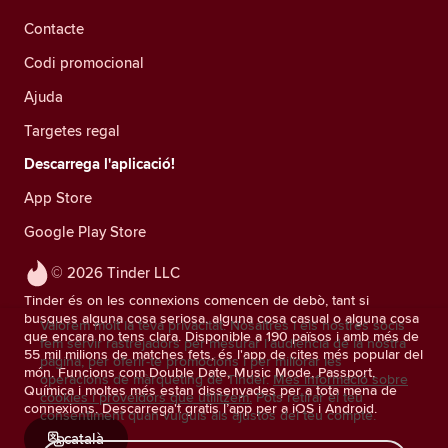
Contacte
Codi promocional
Ajuda
Targetes regal
Descarrega l'aplicació!
App Store
Google Play Store
© 2026 Tinder LLC
Tinder és on les connexions comencen de debò, tant si
busques alguna cosa seriosa, alguna cosa casual o alguna cosa
Valorem molt la teva privacitat. Nosaltres i els nostres socis
que encara no tens clara. Disponible a 190 països i amb més de
fem servir rastrejadors per mesurar l'audiència de la nostra
55 mil milions de matches fets, és l'app de cites més popular del
pàgina, per oferir-te promocions i per millorar les
món. Funcions com Double Date, Music Mode, Passport,
operacions de màrqueting de Tinder.
Més informació sobre
Química i moltes més estan dissenyades per a tota mena de
cookies i proveïdors que utilitzem.
Pots retirar el teu
connexions. Descarrega't gratis l’app per a iOS i Android.
consentiment quan vulguis als ajustos del teu compte.
català