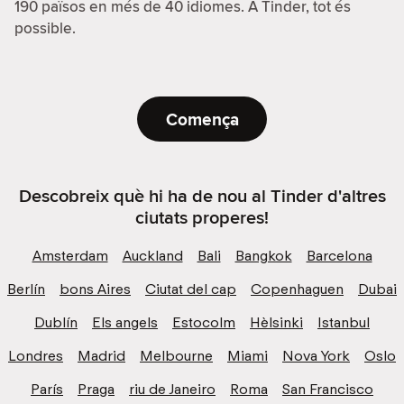
190 països en més de 40 idiomes. A Tinder, tot és
possible.
Comença
Descobreix què hi ha de nou al Tinder d'altres
ciutats properes!
Amsterdam
Auckland
Bali
Bangkok
Barcelona
Berlín
bons Aires
Ciutat del cap
Copenhaguen
Dubai
Dublín
Els angels
Estocolm
Hèlsinki
Istanbul
Londres
Madrid
Melbourne
Miami
Nova York
Oslo
París
Praga
riu de Janeiro
Roma
San Francisco