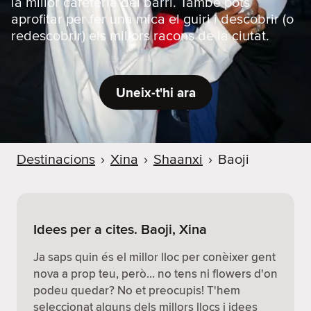
la millor cafeteria del barri. També pots
aprofitar per fer una mica el guiri i descobrir (o
redescobrir) els millors racons de la ciutat.
Uneix-t'hi ara
Destinacions
›
Xina
›
Shaanxi
›
Baoji
Idees per a cites. Baoji, Xina
Ja saps quin és el millor lloc per conèixer gent
nova a prop teu, però… no tens ni flowers d'on
podeu quedar? No et preocupis! T'hem
seleccionat alguns dels millors llocs i idees