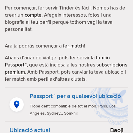
Per començar, fer servir Tinder és fàcil. Només has de
crear un
compte
. Afegeix interessos, fotos i una
biografia al teu perfil perquè tothom vegi la teva
personalitat.
Ara ja podràs començar a
fer match
!
Abans d'anar de viatge, pots fer servir la
funció
Passport™
, que està inclosa a les nostres
subscripcions
prèmium
. Amb Passport, pots canviar la teva ubicació i
fer match amb perfils d'altres ciutats.
Passport™ per a qualsevol ubicació
Troba gent compatible de tot el món. París, Los
Angeles, Sydney... Som-hi!
Ubicació actual
Baoji