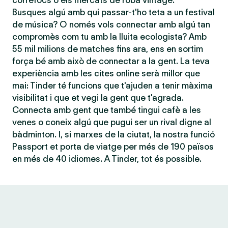
correfocs o els mercats de roba vintage.
Busques algú amb qui passar-t'ho teta a un festival
de música? O només vols connectar amb algú tan
compromès com tu amb la lluita ecologista? Amb
55 mil milions de matches fins ara, ens en sortim
força bé amb això de connectar a la gent. La teva
experiència amb les cites online serà millor que
mai: Tinder té funcions que t'ajuden a tenir màxima
visibilitat i que et vegi la gent que t'agrada.
Connecta amb gent que també tingui cafè a les
venes o coneix algú que pugui ser un rival digne al
bàdminton. I, si marxes de la ciutat, la nostra funció
Passport et porta de viatge per més de 190 països
en més de 40 idiomes. A Tinder, tot és possible.