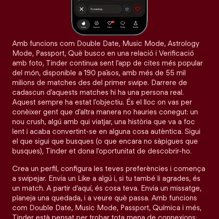
Amb funcions com Double Date, Music Mode, Astrology
Mode, Passport, Què busco en una relació i Verificació
amb foto, Tinder continua sent l'app de cites més popular
del món, disponible a 190 països, amb més de 55 mil
milions de matches des del primer swipe. Darrere de
cadascun d'aquests matches hi ha una persona real.
Aquest sempre ha estat l'objectiu. És el lloc on vas per
conèixer gent que d'altra manera no hauries conegut: un
nou crush, algú amb qui viatjar, una història que va a foc
lent i acaba convertint-se en alguna cosa autèntica. Sigui
el que sigui que busques (o que encara no sàpigues que
busques), Tinder et dona l'oportunitat de descobrir-ho.
Crea un perfil, configura les teves preferències i comença
a swipejar. Envia un Like a algú i, si tu també li agrades, és
un match. A partir d’aquí, és cosa teva. Envia un missatge,
planeja una quedada, i a veure què passa. Amb funcions
com Double Date, Music Mode, Passport, Química i més,
Tinder està pensat per trobar tota mena de connexions: