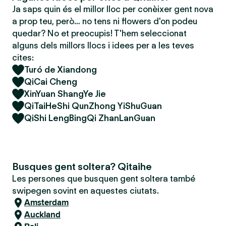
Ja saps quin és el millor lloc per conèixer gent nova
a prop teu, però… no tens ni flowers d'on podeu
quedar? No et preocupis! T'hem seleccionat
alguns dels millors llocs i idees per a les teves
cites:
Turó de Xiandong
QiCai Cheng
XinYuan ShangYe Jie
QiTaiHeShi QunZhong YiShuGuan
QiShi LengBingQi ZhanLanGuan
Busques gent soltera? Qitaihe
Les persones que busquen gent soltera també
swipegen sovint en aquestes ciutats.
Amsterdam
Auckland