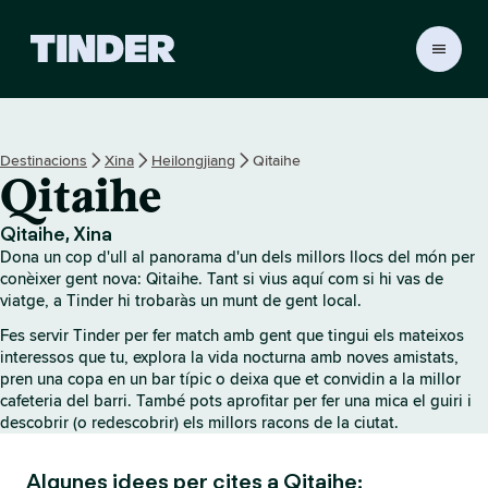
T
i
n
d
e
Destinacions
Xina
Heilongjiang
Qitaihe
r
Qitaihe
I
n
i
Qitaihe, Xina
c
Dona un cop d'ull al panorama d'un dels millors llocs del món per
i
conèixer gent nova: Qitaihe. Tant si vius aquí com si hi vas de
viatge, a Tinder hi trobaràs un munt de gent local.
Fes servir Tinder per fer match amb gent que tingui els mateixos
interessos que tu, explora la vida nocturna amb noves amistats,
pren una copa en un bar típic o deixa que et convidin a la millor
cafeteria del barri. També pots aprofitar per fer una mica el guiri i
descobrir (o redescobrir) els millors racons de la ciutat.
Algunes idees per cites a Qitaihe: