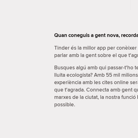
Quan coneguis a gent nova, recorda
Tinder és la millor app per conèixe
parlar amb la gent sobre el que t'ag
Busques algú amb qui passar-t'ho t
lluita ecologista? Amb 55 mil milion
experiència amb les cites online serà
que t'agrada. Connecta amb gent que
marxes de la ciutat, la nostra funci
possible.