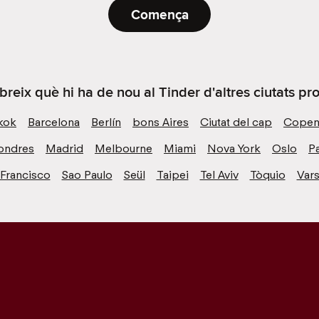
Comença
reix què hi ha de nou al Tinder d'altres ciutats pr
kok
Barcelona
Berlín
bons Aires
Ciutat del cap
Copen
ondres
Madrid
Melbourne
Miami
Nova York
Oslo
Pa
 Francisco
Sao Paulo
Seül
Taipei
Tel Aviv
Tòquio
Vars