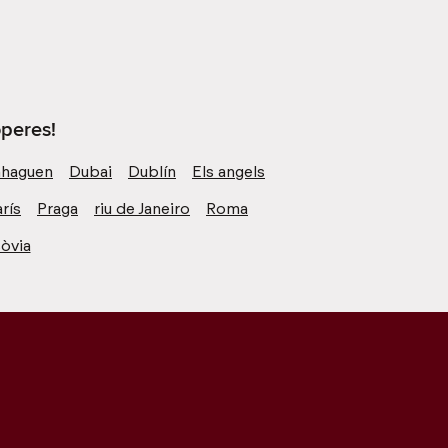
operes!
haguen
Dubai
Dublín
Els angels
rís
Praga
riu de Janeiro
Roma
òvia