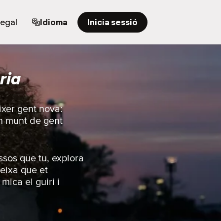
regal
Idioma
Inicia sessió
ria
ixer gent nova:
un munt de gent
ssos que tu, explora
eixa que et
mica el guiri i