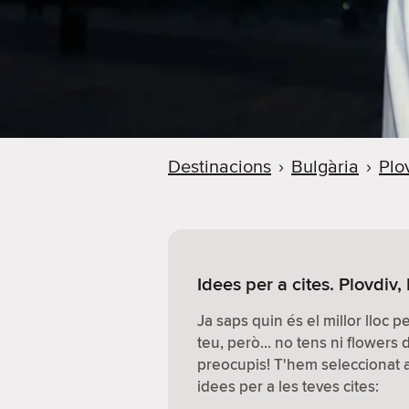
Destinacions
›
Bulgària
›
Plo
Idees per a cites. Plovdiv,
Ja saps quin és el millor lloc 
teu, però… no tens ni flowers
preocupis! T'hem seleccionat al
idees per a les teves cites: