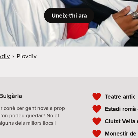
Uneix-t'hi ara
vdiv
›
Plovdiv
 Bulgària
Teatre antic
per conèixer gent nova a prop
Estadi romà 
 d'on podeu quedar? No et
Ciutat Vella
guns dels millors llocs i
Monestir de