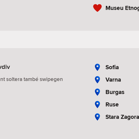
Museu Etnog
vdiv
Sofia
Varna
nt soltera també swipegen
Burgas
Ruse
Stara Zagor