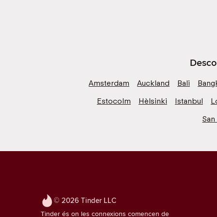
Descob
Amsterdam
Auckland
Bali
Bang
Estocolm
Hèlsinki
Istanbul
L
San
© 2026 Tinder LLC
Tinder és on les connexions comencen de