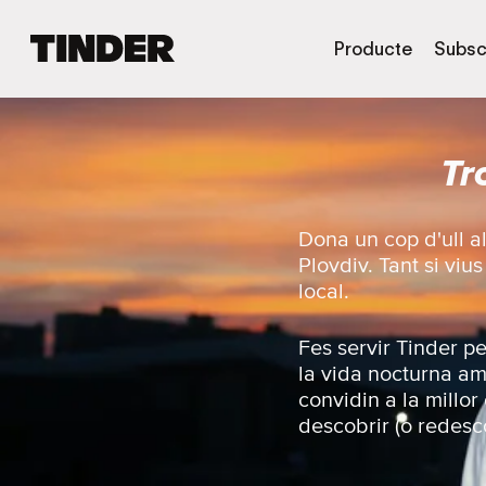
T
Producte
Subsc
i
n
d
e
Tr
r
I
n
i
Dona un cop d'ull a
c
Plovdiv. Tant si viu
i
local.
Fes servir Tinder p
la vida nocturna am
convidin a la millor
descobrir (o redesco