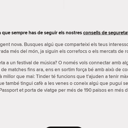
 que sempre has de seguir els nostres
consells de segureta
r gent nova. Busques algú que comparteixi els teus interes
rada més del món, ja siguin els correfocs o els mercats de r
eta a un festival de música? O només vols connectar amb a
s de matches fins ara, ens en sortim força bé amb això de co
 millor que mai: Tinder té funcions que t'ajuden a tenir màxim
 també tingui cafè a les venes o coneix algú que pugui ser u
ó Passport et porta de viatge per més de 190 països en més d