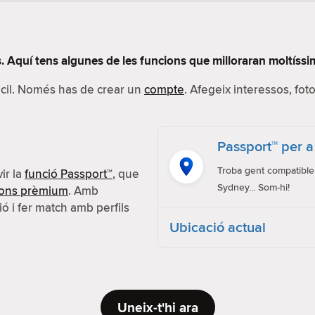
 Aquí tens algunes de les funcions que milloraran moltíssim
fàcil. Només has de crear un
compte
. Afegeix interessos, foto
Passport™ per a
Troba gent compatible 
ir la
funció Passport™
, que
Sydney... Som-hi!
ions prèmium
. Amb
ió i fer match amb perfils
Ubicació actual
Uneix-t'hi ara