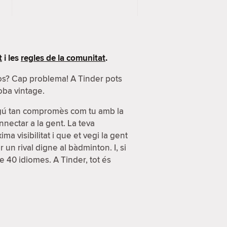
t
i les
regles de la comunitat
.
sos? Cap problema! A Tinder pots
oba vintage.
lgú tan compromès com tu amb la
nnectar a la gent. La teva
a visibilitat i que et vegi la gent
n rival digne al bàdminton. I, si
e 40 idiomes. A Tinder, tot és