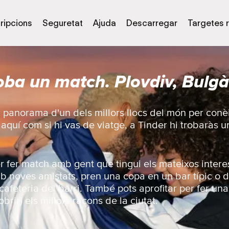
ripcions
Seguretat
Ajuda
Descarregar
Targetes 
oba un match. Plovdiv, Bulgà
l panorama d'un dels millors llocs del món per conè
s aquí com si hi vas de viatge, a Tinder hi trobaràs 
er fer match amb gent que tingui els mateixos intere
b noves amistats, pren una copa en un bar típic o d
 cafeteria del barri. També pots aprofitar per fer una 
brir) els millors racons de la ciutat.