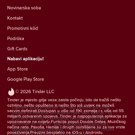
Novinarska soba
Kontakt
Promotivni kôd
Podrška
Gift Cards
Nabavi aplikaciju!
App Store
Google Play Store
© 2026 Tinder LLC
Tinder je mjesto gdje veze zaista počinju, bilo da tražiš nešto
ozbiljno, nešto opušteno ili nešto što još uvijek ne možeš
Cijenimo tvoju privatnost. Mi i naši partneri koristimo
sasvim definirati.Dostupan u više od 190 zemalja i s više od 55
tragače za mjerenje posjetitelja naše web lokacije i za
milijardi ostvarenih spojeva, Tinder je najpopularnija aplikacija za
pružanje ponuda i poboljšanje vlastitih marketinških
upoznavanje na svijetu.Funkcije poput Double Datea, Muzičkog
aktivnosti na Tinderu.
Više informacija o kolačićima i
načina rada, Pasoša, Hemije i drugih osmišljene su za sve vrste
dobavljačima koje koristimo.
U svakom trenutku možeš
povezivanja.Preuzmi besplatno na iOS-u i Androidu.
povući svoj pristanak u svojim postavkama.