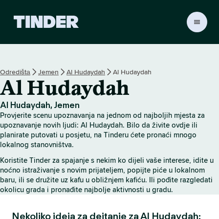
T
i
n
d
e
Odredištа
Jemen
Al Hudaydah
Al Hudaydah
r
Al Hudaydah
H
o
m
Al Hudaydah, Jemen
e
Provjerite scenu upoznavanja na jednom od najboljih mjesta za
upoznavanje novih ljudi: Al Hudaydah. Bilo da živite ovdje ili
planirate putovati u posjetu, na Tinderu ćete pronaći mnogo
lokalnog stanovništva.
Koristite Tinder za spajanje s nekim ko dijeli vaše interese, idite u
noćno istraživanje s novim prijateljem, popijte piće u lokalnom
baru, ili se družite uz kafu u obližnjem kafiću. Ili pođite razgledati
okolicu grada i pronađite najbolje aktivnosti u gradu.
Nekoliko ideja za dejtanje za Al Hudaydah: