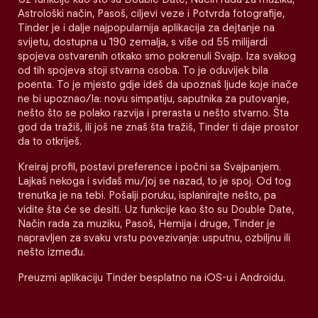
Astrološki način, Pasoš, ciljevi veze i Potvrda fotografije,
Tinder je i dalje najpopularnija aplikacija za dejtanje na
svijetu, dostupna u 190 zemalja, s više od 55 milijardi
spojeva ostvarenih otkako smo pokrenuli Svajp. Iza svakog
od tih spojeva stoji stvarna osoba. To je oduvijek bila
poenta. To je mjesto gdje ideš da upoznaš ljude koje inače
ne bi upoznao/la: novu simpatiju, saputnika za putovanje,
nešto što se polako razvija i prerasta u nešto stvarno. Šta
god da tražiš, ili još ne znaš šta tražiš, Tinder ti daje prostor
da to otkriješ.
Kreiraj profil, postavi preference i počni sa Svajpanjem.
Lajkaš nekoga i sviđaš mu/joj se nazad, to je spoj. Od tog
trenutka je na tebi. Pošalji poruku, isplanirajte nešto, pa
vidite šta će se desiti. Uz funkcije kao što su Double Date,
Način rada za muziku, Pasoš, Hemija i druge, Tinder je
napravljen za svaku vrstu povezivanja: usputnu, ozbiljnu ili
nešto između.
Preuzmi aplikaciju Tinder besplatno na iOS-u i Androidu.