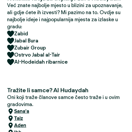
Već znate najbolje mjesto u blizini za upoznavanje,
ali gdje ćete ih izvesti? Mi pazimo na to. Ovdje su
najbolje ideje i najpopularnija mjesta za izlaske u
gradu:
Zabid
Jabal Bura
Zubair Group
Ostrvo Jabal al-Tair
Al-Hodeidah ribarnice
Tražite li samce? Al Hudaydah
Oni koji traže članove samce često traže i u ovim
gradovima.
Sana'a
Taiz
Aden