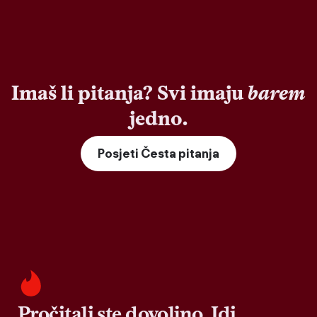
Imaš li pitanja? Svi imaju
barem
jedno.
Posjeti Česta pitanja
Pročitali ste dovoljno. Idi