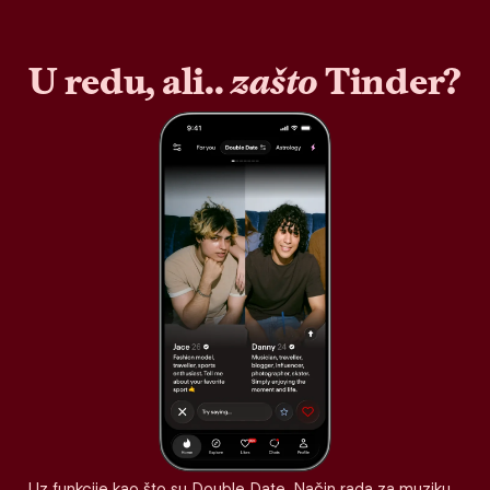
U redu, ali..
zašto
Tinder?
Uz funkcije kao što su Double Date, Način rada za muziku,