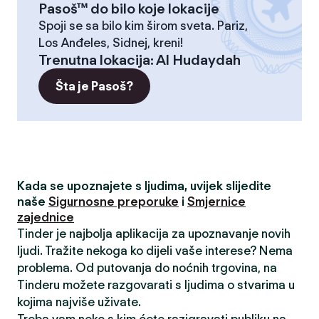
Pasoš™ do bilo koje lokacije
Spoji se sa bilo kim širom sveta. Pariz,
Los Anđeles, Sidnej, kreni!
Trenutna lokacija
:
Al Hudaydah
Šta je Pasoš?
Kada se upoznajete s ljudima, uvijek slijedite
naše
Sigurnosne preporuke
i
Smjernice
zajednice
Tinder je najbolja aplikacija za upoznavanje novih
ljudi. Tražite nekoga ko dijeli vaše interese? Nema
problema. Od putovanja do noćnih trgovina, na
Tinderu možete razgovarati s ljudima o stvarima u
kojima najviše uživate.