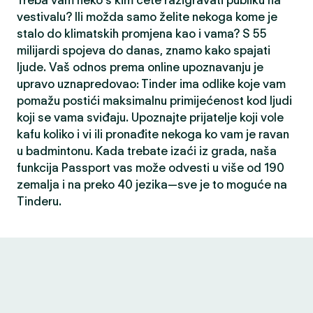
Treba vam neko s kim ćete razigravati publiku na
vestivalu? Ili možda samo želite nekoga kome je
stalo do klimatskih promjena kao i vama? S 55
milijardi spojeva do danas, znamo kako spajati
ljude. Vaš odnos prema online upoznavanju je
upravo uznapredovao: Tinder ima odlike koje vam
pomažu postići maksimalnu primijećenost kod ljudi
koji se vama sviđaju. Upoznajte prijatelje koji vole
kafu koliko i vi ili pronađite nekoga ko vam je ravan
u badmintonu. Kada trebate izaći iz grada, naša
funkcija Passport vas može odvesti u više od 190
zemalja i na preko 40 jezika—sve je to moguće na
Tinderu.