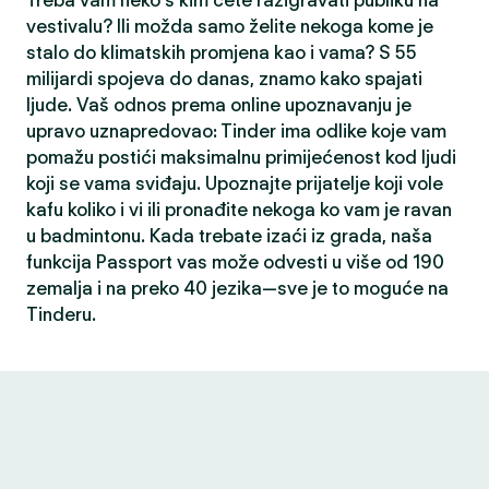
Treba vam neko s kim ćete razigravati publiku na
vestivalu? Ili možda samo želite nekoga kome je
stalo do klimatskih promjena kao i vama? S 55
milijardi spojeva do danas, znamo kako spajati
ljude. Vaš odnos prema online upoznavanju je
upravo uznapredovao: Tinder ima odlike koje vam
pomažu postići maksimalnu primijećenost kod ljudi
koji se vama sviđaju. Upoznajte prijatelje koji vole
kafu koliko i vi ili pronađite nekoga ko vam je ravan
u badmintonu. Kada trebate izaći iz grada, naša
funkcija Passport vas može odvesti u više od 190
zemalja i na preko 40 jezika—sve je to moguće na
Tinderu.