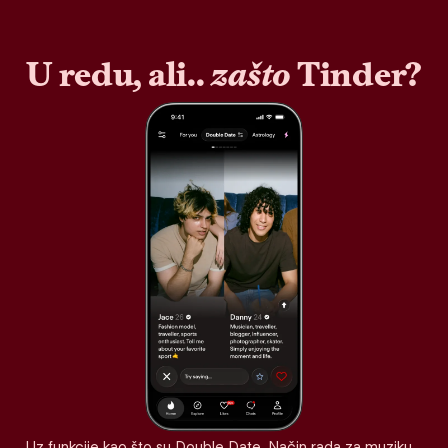
U redu, ali..
zašto
Tinder?
Uz funkcije kao što su Double Date, Način rada za muziku,