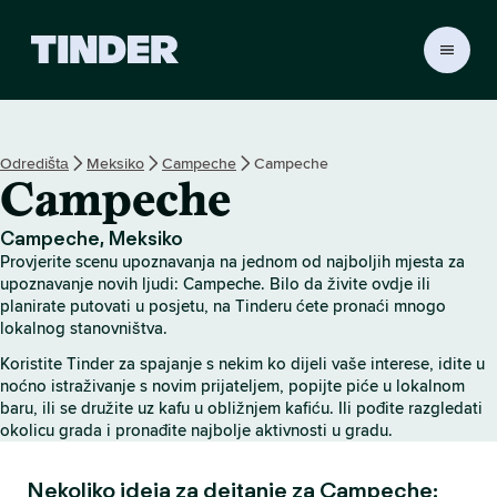
T
i
n
d
e
Odredištа
Meksiko
Campeche
Campeche
r
Campeche
H
o
m
Campeche, Meksiko
e
Provjerite scenu upoznavanja na jednom od najboljih mjesta za
upoznavanje novih ljudi: Campeche. Bilo da živite ovdje ili
planirate putovati u posjetu, na Tinderu ćete pronaći mnogo
lokalnog stanovništva.
Koristite Tinder za spajanje s nekim ko dijeli vaše interese, idite u
noćno istraživanje s novim prijateljem, popijte piće u lokalnom
baru, ili se družite uz kafu u obližnjem kafiću. Ili pođite razgledati
okolicu grada i pronađite najbolje aktivnosti u gradu.
Nekoliko ideja za dejtanje za Campeche: