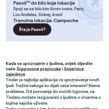
Pasoš™ do bilo koje lokacije
Spoji se sa bilo kim širom sveta. Pariz,
Los Anđeles, Sidnej, kreni!
Trenutna lokacija
:
Campeche
Šta je Pasoš?
Kada se upoznajete s ljudima, uvijek slijedite
naše
Sigurnosne preporuke
i
Smjernice
zajednice
Tinder je najbolja aplikacija za upoznavanje novih
ljudi. Tražite nekoga ko dijeli vaše interese? Nema
problema. Od putovanja do noćnih trgovina, na
Tinderu možete razgovarati s ljudima o stvarima u
kojima najviše uživate.