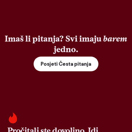
Imaš li pitanja? Svi imaju
barem
jedno.
Posjeti Česta pitanja
Pročitali ste dovoljno. Idi