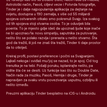
Astrološki način, Pasoš, ciljevi veze i Potvrda fotografije,
Tinder je i dalje najpopularnija aplikacija za dejtanje na
svijetu, dostupna u 190 zemalja, s više od 55 milijardi
spojeva ostvarenih otkako smo pokrenuli Svajp. Iza svakog
od tih spojeva stoji stvarna osoba. To je oduvijek bila
poenta. To je mjesto gdje ideš da upoznaš ljude koje inače
ne bi upoznao/la: novu simpatiju, saputnika za putovanje,
nešto što se polako razvija i prerasta u nešto stvarno. Šta
god da tražiš, ili još ne znaš šta tražiš, Tinder ti daje prostor
da to otkriješ.
Kreiraj profil, postavi preference i počni sa Svajpanjem.
Lajkaš nekoga i sviđaš mu/joj se nazad, to je spoj. Od tog
trenutka je na tebi. Pošalji poruku, isplanirajte nešto, pa
vidite šta će se desiti. Uz funkcije kao što su Double Date,
Način rada za muziku, Pasoš, Hemija i druge, Tinder je
napravljen za svaku vrstu povezivanja: usputnu, ozbiljnu ili
nešto između.
Preuzmi aplikaciju Tinder besplatno na iOS-u i Androidu.