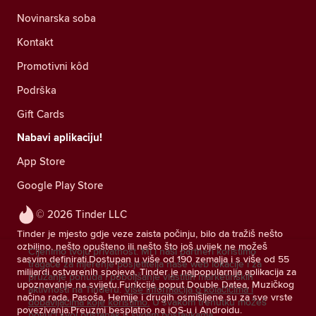
Novinarska soba
Kontakt
Promotivni kôd
Podrška
Gift Cards
Nabavi aplikaciju!
App Store
Google Play Store
© 2026 Tinder LLC
Tinder je mjesto gdje veze zaista počinju, bilo da tražiš nešto
ozbiljno, nešto opušteno ili nešto što još uvijek ne možeš
Cijenimo tvoju privatnost. Mi i naši partneri koristimo
sasvim definirati.Dostupan u više od 190 zemalja i s više od 55
tragače za mjerenje posjetitelja naše web lokacije i za
milijardi ostvarenih spojeva, Tinder je najpopularnija aplikacija za
pružanje ponuda i poboljšanje vlastitih marketinških
upoznavanje na svijetu.Funkcije poput Double Datea, Muzičkog
aktivnosti na Tinderu.
Više informacija o kolačićima i
načina rada, Pasoša, Hemije i drugih osmišljene su za sve vrste
dobavljačima koje koristimo.
U svakom trenutku možeš
povezivanja.Preuzmi besplatno na iOS-u i Androidu.
povući svoj pristanak u svojim postavkama.