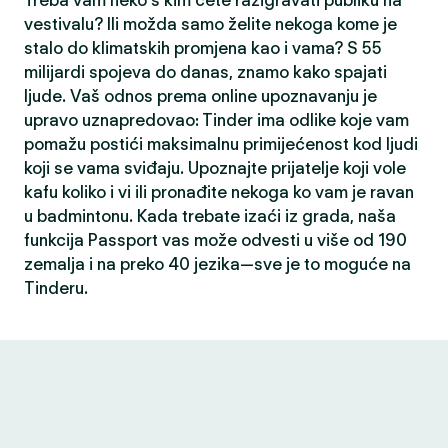
Treba vam neko s kim ćete razigravati publiku na
vestivalu? Ili možda samo želite nekoga kome je
stalo do klimatskih promjena kao i vama? S 55
milijardi spojeva do danas, znamo kako spajati
ljude. Vaš odnos prema online upoznavanju je
upravo uznapredovao: Tinder ima odlike koje vam
pomažu postići maksimalnu primijećenost kod ljudi
koji se vama sviđaju. Upoznajte prijatelje koji vole
kafu koliko i vi ili pronađite nekoga ko vam je ravan
u badmintonu. Kada trebate izaći iz grada, naša
funkcija Passport vas može odvesti u više od 190
zemalja i na preko 40 jezika—sve je to moguće na
Tinderu.