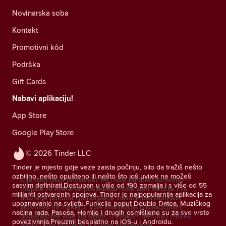
Novinarska soba
Kontakt
Promotivni kôd
Podrška
Gift Cards
Nabavi aplikaciju!
App Store
Google Play Store
© 2026 Tinder LLC
Tinder je mjesto gdje veze zaista počinju, bilo da tražiš nešto
ozbiljno, nešto opušteno ili nešto što još uvijek ne možeš
Cijenimo tvoju privatnost. Mi i naši partneri koristimo
sasvim definirati.Dostupan u više od 190 zemalja i s više od 55
tragače za mjerenje posjetitelja naše web lokacije i za
milijardi ostvarenih spojeva, Tinder je najpopularnija aplikacija za
pružanje ponuda i poboljšanje vlastitih marketinških
upoznavanje na svijetu.Funkcije poput Double Datea, Muzičkog
aktivnosti na Tinderu.
Više informacija o kolačićima i
načina rada, Pasoša, Hemije i drugih osmišljene su za sve vrste
dobavljačima koje koristimo.
U svakom trenutku možeš
povezivanja.Preuzmi besplatno na iOS-u i Androidu.
povući svoj pristanak u svojim postavkama.