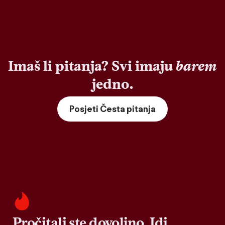
Imaš li pitanja? Svi imaju
barem
jedno.
Posjeti Česta pitanja
Pročitali ste dovoljno. Idi