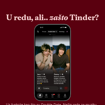
U redu, ali..
zašto
Tinder?
Uz funkcije kao što su Double Date, Način rada za muziku,