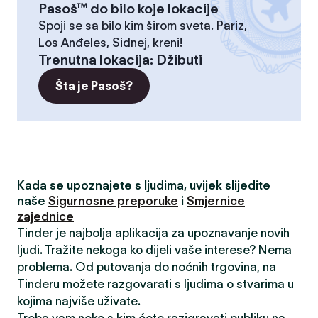
Pasoš™ do bilo koje lokacije
Spoji se sa bilo kim širom sveta. Pariz,
Los Anđeles, Sidnej, kreni!
Trenutna lokacija
:
Džibuti
Šta je Pasoš?
Kada se upoznajete s ljudima, uvijek slijedite
naše
Sigurnosne preporuke
i
Smjernice
zajednice
Tinder je najbolja aplikacija za upoznavanje novih
ljudi. Tražite nekoga ko dijeli vaše interese? Nema
problema. Od putovanja do noćnih trgovina, na
Tinderu možete razgovarati s ljudima o stvarima u
kojima najviše uživate.