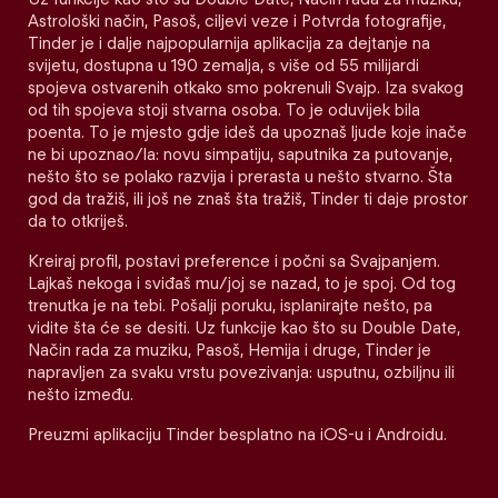
Astrološki način, Pasoš, ciljevi veze i Potvrda fotografije,
Tinder je i dalje najpopularnija aplikacija za dejtanje na
svijetu, dostupna u 190 zemalja, s više od 55 milijardi
spojeva ostvarenih otkako smo pokrenuli Svajp. Iza svakog
od tih spojeva stoji stvarna osoba. To je oduvijek bila
poenta. To je mjesto gdje ideš da upoznaš ljude koje inače
ne bi upoznao/la: novu simpatiju, saputnika za putovanje,
nešto što se polako razvija i prerasta u nešto stvarno. Šta
god da tražiš, ili još ne znaš šta tražiš, Tinder ti daje prostor
da to otkriješ.
Kreiraj profil, postavi preference i počni sa Svajpanjem.
Lajkaš nekoga i sviđaš mu/joj se nazad, to je spoj. Od tog
trenutka je na tebi. Pošalji poruku, isplanirajte nešto, pa
vidite šta će se desiti. Uz funkcije kao što su Double Date,
Način rada za muziku, Pasoš, Hemija i druge, Tinder je
napravljen za svaku vrstu povezivanja: usputnu, ozbiljnu ili
nešto između.
Preuzmi aplikaciju Tinder besplatno na iOS-u i Androidu.