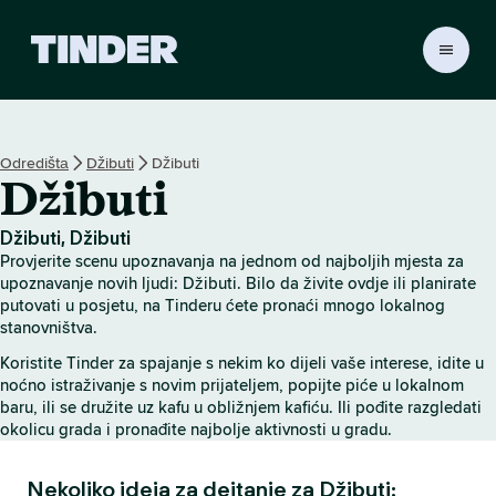
T
i
n
d
e
Odredištа
Džibuti
Džibuti
r
Džibuti
H
o
m
Džibuti, Džibuti
e
Provjerite scenu upoznavanja na jednom od najboljih mjesta za
upoznavanje novih ljudi: Džibuti. Bilo da živite ovdje ili planirate
putovati u posjetu, na Tinderu ćete pronaći mnogo lokalnog
stanovništva.
Koristite Tinder za spajanje s nekim ko dijeli vaše interese, idite u
noćno istraživanje s novim prijateljem, popijte piće u lokalnom
baru, ili se družite uz kafu u obližnjem kafiću. Ili pođite razgledati
okolicu grada i pronađite najbolje aktivnosti u gradu.
Nekoliko ideja za dejtanje za Džibuti: