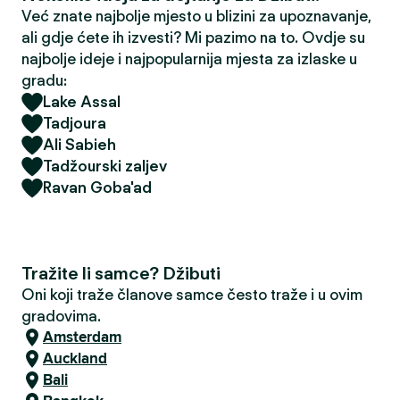
Već znate najbolje mjesto u blizini za upoznavanje,
ali gdje ćete ih izvesti? Mi pazimo na to. Ovdje su
najbolje ideje i najpopularnija mjesta za izlaske u
gradu:
Lake Assal
Tadjoura
Ali Sabieh
Tadžourski zaljev
Ravan Goba'ad
Tražite li samce? Džibuti
Oni koji traže članove samce često traže i u ovim
gradovima.
Amsterdam
Auckland
Bali