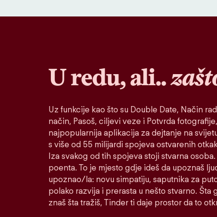
U redu, ali..
zašt
Uz funkcije kao što su Double Date, Način rad
način, Pasoš, ciljevi veze i Potvrda fotografije,
najpopularnija aplikacija za dejtanje na svije
s više od 55 milijardi spojeva ostvarenih otk
Iza svakog od tih spojeva stoji stvarna osoba. 
poenta. To je mjesto gdje ideš da upoznaš lju
upoznao/la: novu simpatiju, saputnika za puto
polako razvija i prerasta u nešto stvarno. Šta go
znaš šta tražiš, Tinder ti daje prostor da to otkr