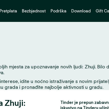
Pretplata
Bezbjednost
Podrška
Download
Gift C
 mjesta za upoznavanje novih ljudi: Zhuji. Bilo da 
a.
interese, idite u noćno istraživanje s novim prijate
icu grada i pronađite najbolje aktivnosti u gradu.
a Zhuji:
Tinder je prepun zabavni
iskustvo na Tinderu učini