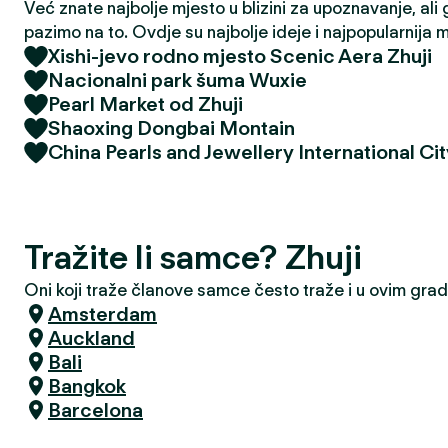
Već znate najbolje mjesto u blizini za upoznavanje, ali 
pazimo na to. Ovdje su najbolje ideje i najpopularnija 
Xishi-jevo rodno mjesto Scenic Aera Zhuji
Nacionalni park šuma Wuxie
Pearl Market od Zhuji
Shaoxing Dongbai Montain
China Pearls and Jewellery International Cit
Tražite li samce? Zhuji
Oni koji traže članove samce često traže i u ovim gra
Amsterdam
Auckland
Bali
Bangkok
Barcelona