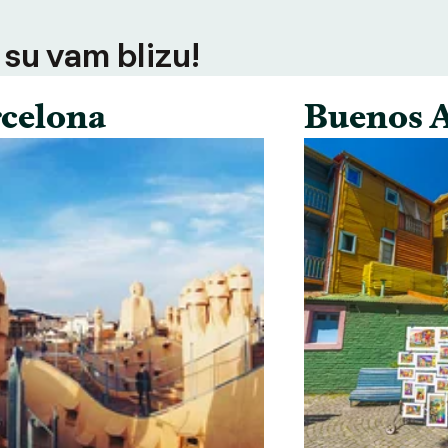
 su vam blizu!
celona
Buenos A