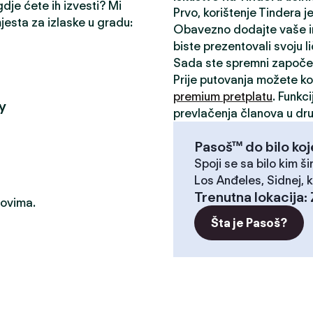
gdje ćete ih izvesti? Mi
Prvo, korištenje Tindera 
mjesta za izlaske u gradu:
Obavezno dodajte vaše inte
biste prezentovali svoju l
Sada ste spremni započe
Prije putovanja možete kor
premium pretplatu
. Funkc
y
prevlačenja članova u dru
Pasoš™ do bilo koj
Spoji se sa bilo kim ši
Los Anđeles, Sidnej, k
Trenutna lokacija
:
dovima.
Šta je Pasoš?