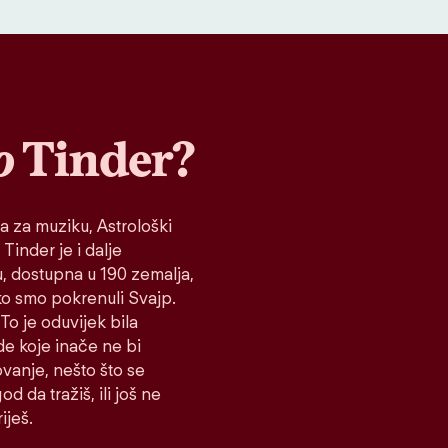
o
Tinder?
a za muziku, Astrološki
 Tinder je i dalje
tu, dostupna u 190 zemalja,
ako smo pokrenuli Svajp.
To je oduvijek bila
de koje inače ne bi
vanje, nešto što se
d da tražiš, ili još ne
iješ.