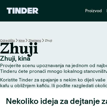
T
Proizvod
i
n
d
e
r
H
Odredištа
kina
Zhejiang
Zhuji
Zhuji
o
m
e
Zhuji, kina
Provjerite scenu upoznavanja na jednom od najboljih
Tinderu ćete pronaći mnogo lokalnog stanovništv
Koristite Tinder za spajanje s nekim ko dijeli vaše 
kafu u obližnjem kafiću. Ili pođite razgledati okol
Nekoliko ideja za dejtanje z