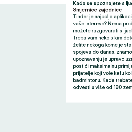
Kada se upoznajete s ljud
Smjernice zajednice
Tinder je najbolja aplikaci
vaše interese? Nema prob
možete razgovarati s ljud
Treba vam neko s kim ćete
želite nekoga kome je sta
spojeva do danas, znamo 
upoznavanju je upravo uz
postići maksimalnu primij
prijatelje koji vole kafu ko
badmintonu. Kada trebate 
odvesti u više od 190 zem