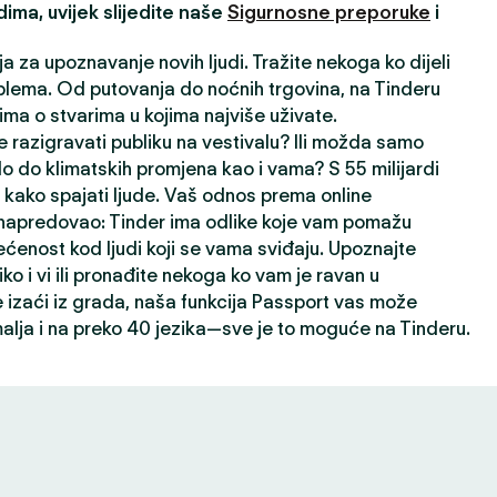
ima, uvijek slijedite naše
Sigurnosne preporuke
i
ja za upoznavanje novih ljudi. Tražite nekoga ko dijeli
lema. Od putovanja do noćnih trgovina, na Tinderu
ima o stvarima u kojima najviše uživate.
 razigravati publiku na vestivalu? Ili možda samo
lo do klimatskih promjena kao i vama? S 55 milijardi
kako spajati ljude. Vaš odnos prema online
napredovao: Tinder ima odlike koje vam pomažu
ećenost kod ljudi koji se vama sviđaju. Upoznajte
liko i vi ili pronađite nekoga ko vam je ravan u
izaći iz grada, naša funkcija Passport vas može
alja i na preko 40 jezika—sve je to moguće na Tinderu.