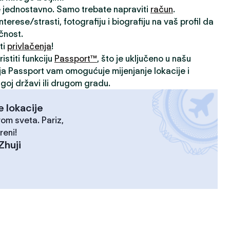
je jednostavno. Samo trebate napraviti
račun
.
rese/strasti, fotografiju i biografiju na vaš profil da
ičnost.
ti
privlačenja
!
istiti funkciju
Passport™
, što je uključeno u našu
ija Passport vam omogućuje mijenjanje lokacije i
goj državi ili drugom gradu.
e lokacije
rom sveta. Pariz,
reni!
Zhuji