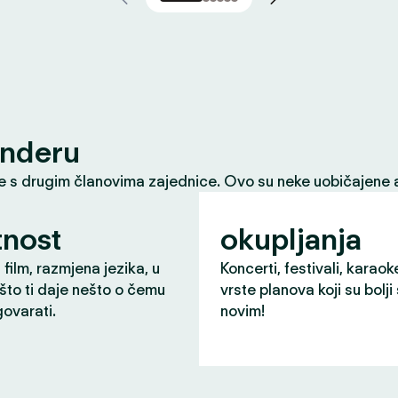
inderu
le s drugim članovima zajednice. Ovo su neke uobičajene a
nost
okupljanja
 film, razmjena jezika, u
Koncerti, festivali, karaok
što ti daje nešto o čemu
vrste planova koji su bolji
ovarati.
novim!