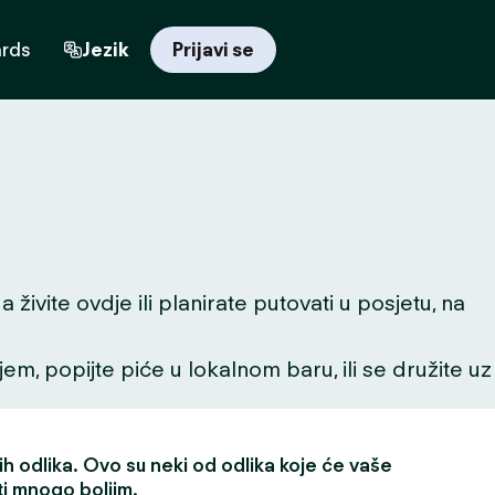
ards
Jezik
Prijavi se
živite ovdje ili planirate putovati u posjetu, na
ljem, popijte piće u lokalnom baru, ili se družite uz
h odlika. Ovo su neki od odlika koje će vaše
ti mnogo boljim.