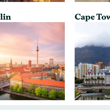
lin
Cape To