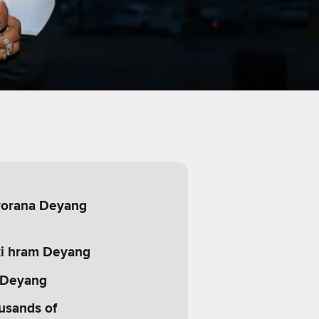
vorana Deyang
ki hram Deyang
 Deyang
usands of