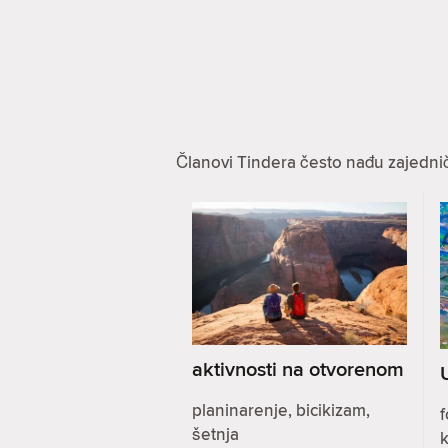
Članovi Tindera često nađu zajednič
aktivnosti na otvorenom
planinarenje, bicikizam,
f
šetnja