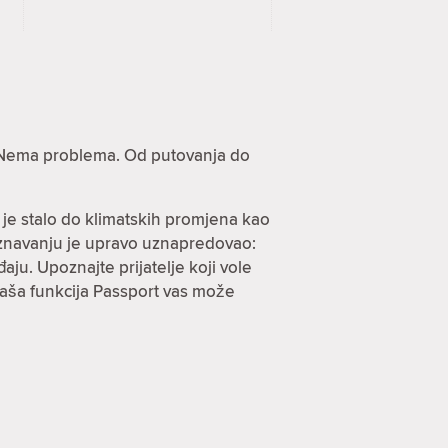
e? Nema problema. Od putovanja do
 je stalo do klimatskih promjena kao
oznavanju je upravo uznapredovao:
ju. Upoznajte prijatelje koji vole
 naša funkcija Passport vas može