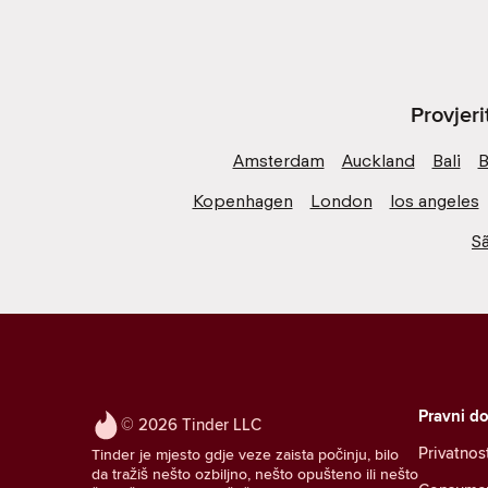
Provjer
Amsterdam
Auckland
Bali
B
Kopenhagen
London
los angeles
S
Pravni d
© 2026 Tinder LLC
Privatnos
Tinder je mjesto gdje veze zaista počinju, bilo
da tražiš nešto ozbiljno, nešto opušteno ili nešto