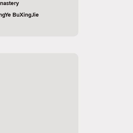
nastery
ngYe BuXingJie