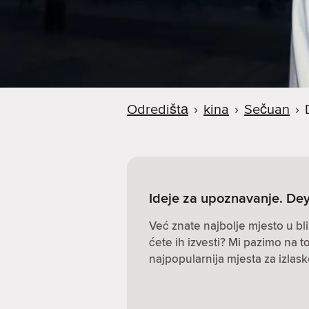
Odredištа
›
kina
›
Sečuan
›
Ideje za upoznavanje. De
Već znate najbolje mjesto u bli
ćete ih izvesti? Mi pazimo na to
najpopularnija mjesta za izlas