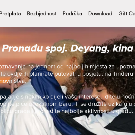
Pretplata
Bezbjednost
Podrška
Download
Gift C
Pronađu spoj. Deyang, kina
oznavanja na jednom od najboljih mjesta za upoznav
te ovdje ili planirate putovati u posjetu, na Tinderu
novništva.
spajanje s nekim ko dijeli vaše interese, idite u noćn
opijte piće u lokalnom baru, ili se družite uz kafu u o
olicu grada i pronađite najbolje aktivnosti u gradu.