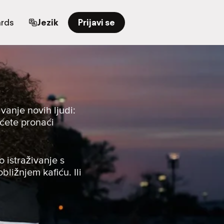
ards
Jezik
Prijavi se
anje novih ljudi:
 ćete pronaći
o istraživanje s
bližnjem kafiću. Ili