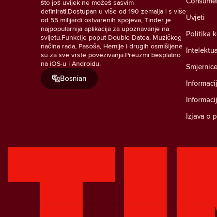
Consumer 
što još uvijek ne možeš sasvim
definirati.Dostupan u više od 190 zemalja i s više
Uvjeti
od 55 milijardi ostvarenih spojeva, Tinder je
najpopularnija aplikacija za upoznavanje na
Politika 
svijetu.Funkcije poput Double Datea, Muzičkog
načina rada, Pasoša, Hemije i drugih osmišljene
Intelektu
su za sve vrste povezivanja.Preuzmi besplatno
na iOS-u i Androidu.
Smjernice
Bosnian
Informaci
Informaci
Izjava o 