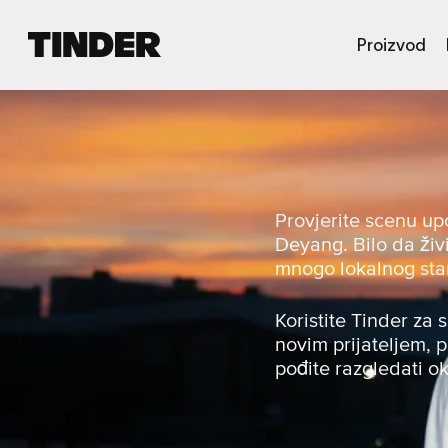
T
Proizvod
i
n
d
e
r
H
o
m
Provjerite scenu up
e
Deyang. Bilo da živi
mnogo lokalnog sta
Koristite Tinder za 
novim prijateljem, p
pođite razgledati ok