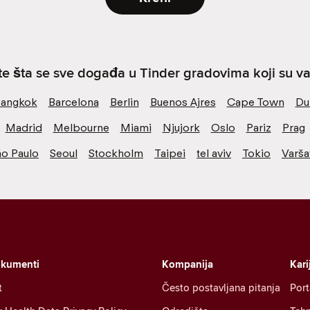
ite šta se sve događa u Tinder gradovima koji su va
angkok
Barcelona
Berlin
Buenos Ajres
Cape Town
Du
Madrid
Melbourne
Miami
Njujork
Oslo
Pariz
Prag
ão Paulo
Seoul
Stockholm
Taipei
tel aviv
Tokio
Varša
okumenti
Kompanija
Kari
t
Često postavljana pitanja
Port