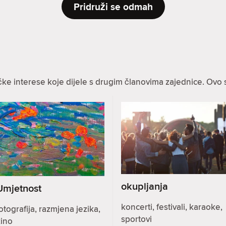
Pridruži se odmah
ke interese koje dijele s drugim članovima zajednice. Ovo 
okupljanja
Umjetnost
koncerti, festivali, karaoke,
otografija, razmjena jezika,
sportovi
kino