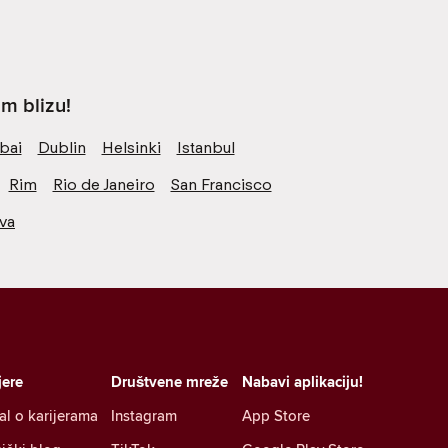
m blizu!
bai
Dublin
Helsinki
Istanbul
Rim
Rio de Janeiro
San Francisco
va
jere
Društvene mreže
Nabavi aplikaciju!
al o karijerama
Instagram
App Store