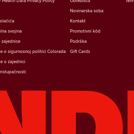
Health Data Privacy Policy
Odredištа
Tehn
Novinarska soba
kolačića
Kontakt
alna svojina
Promotivni kôd
 zajednice
Podrška
je o sigurnosnoj politici Colorada
Gift Cards
je o zajednici
pristupačnosti