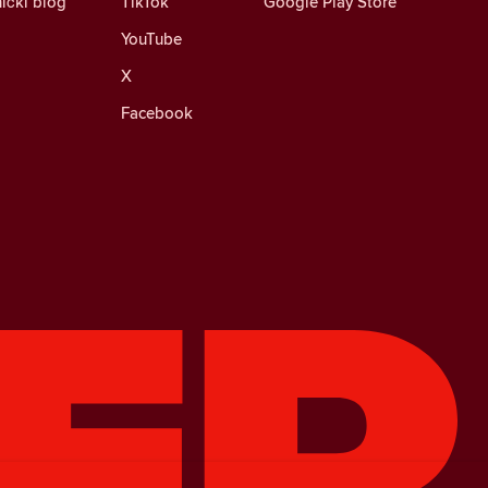
ički blog
TikTok
Google Play Store
YouTube
X
Facebook