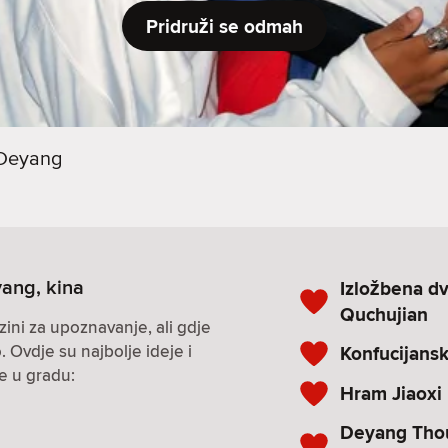
Pridruži se odmah
Deyang
yang, kina
Izložbena d
Quchujian
zini za upoznavanje, ali gdje
. Ovdje su najbolje ideje i
Konfucijans
ke u gradu:
Hram Jiaoxi
Deyang Tho