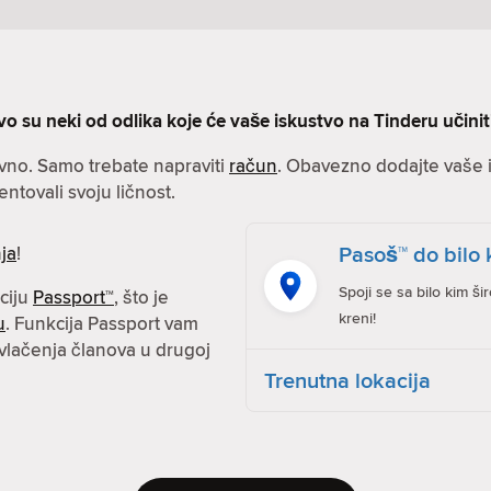
vo su neki od odlika koje će vaše iskustvo na Tinderu učini
avno. Samo trebate napraviti
račun
. Obavezno dodajte vaše in
entovali svoju ličnost.
Pasoš™ do bilo 
ja
!
Spoji se sa bilo kim ši
kciju
Passport™
, što je
kreni!
u
. Funkcija Passport vam
vlačenja članova u drugoj
Trenutna lokacija