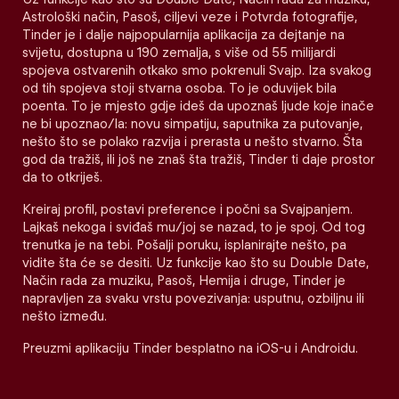
Astrološki način, Pasoš, ciljevi veze i Potvrda fotografije,
Tinder je i dalje najpopularnija aplikacija za dejtanje na
svijetu, dostupna u 190 zemalja, s više od 55 milijardi
spojeva ostvarenih otkako smo pokrenuli Svajp. Iza svakog
od tih spojeva stoji stvarna osoba. To je oduvijek bila
poenta. To je mjesto gdje ideš da upoznaš ljude koje inače
ne bi upoznao/la: novu simpatiju, saputnika za putovanje,
nešto što se polako razvija i prerasta u nešto stvarno. Šta
god da tražiš, ili još ne znaš šta tražiš, Tinder ti daje prostor
da to otkriješ.
Kreiraj profil, postavi preference i počni sa Svajpanjem.
Lajkaš nekoga i sviđaš mu/joj se nazad, to je spoj. Od tog
trenutka je na tebi. Pošalji poruku, isplanirajte nešto, pa
vidite šta će se desiti. Uz funkcije kao što su Double Date,
Način rada za muziku, Pasoš, Hemija i druge, Tinder je
napravljen za svaku vrstu povezivanja: usputnu, ozbiljnu ili
nešto između.
Preuzmi aplikaciju Tinder besplatno na iOS-u i Androidu.