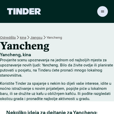
T
i
n
d
e
Odredištа
kina
Jiangsu
Yancheng
r
Yancheng
H
o
m
Yancheng, kina
e
Provjerite scenu upoznavanja na jednom od najboljih mjesta za
upoznavanje novih ljudi: Yancheng. Bilo da živite ovdje ili planirate
putovati u posjetu, na Tinderu ćete pronaći mnogo lokalnog
stanovništva.
Koristite Tinder za spajanje s nekim ko dijeli vaše interese, idite u
noćno istraživanje s novim prijateljem, popijte piće u lokalnom
baru, ili se družite uz kafu u obližnjem kafiću. Ili pođite razgledati
okolicu grada i pronađite najbolje aktivnosti u gradu.
Nekoliko ideja za dejtanje za Yancheng: