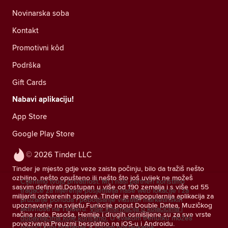
Novinarska soba
Kontakt
Promotivni kôd
Podrška
Gift Cards
Nabavi aplikaciju!
App Store
Google Play Store
© 2026 Tinder LLC
Tinder je mjesto gdje veze zaista počinju, bilo da tražiš nešto
ozbiljno, nešto opušteno ili nešto što još uvijek ne možeš
Cijenimo tvoju privatnost. Mi i naši partneri koristimo
sasvim definirati.Dostupan u više od 190 zemalja i s više od 55
tragače za mjerenje posjetitelja naše web lokacije i za
milijardi ostvarenih spojeva, Tinder je najpopularnija aplikacija za
pružanje ponuda i poboljšanje vlastitih marketinških
upoznavanje na svijetu.Funkcije poput Double Datea, Muzičkog
aktivnosti na Tinderu.
Više informacija o kolačićima i
načina rada, Pasoša, Hemije i drugih osmišljene su za sve vrste
dobavljačima koje koristimo.
U svakom trenutku možeš
povezivanja.Preuzmi besplatno na iOS-u i Androidu.
povući svoj pristanak u svojim postavkama.