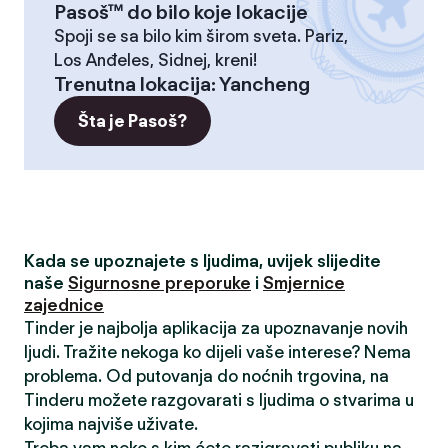
Pasoš™ do bilo koje lokacije
Spoji se sa bilo kim širom sveta. Pariz,
Los Anđeles, Sidnej, kreni!
Trenutna lokacija
:
Yancheng
Šta je Pasoš?
Kada se upoznajete s ljudima, uvijek slijedite
naše
Sigurnosne preporuke
i
Smjernice
zajednice
Tinder je najbolja aplikacija za upoznavanje novih
ljudi. Tražite nekoga ko dijeli vaše interese? Nema
problema. Od putovanja do noćnih trgovina, na
Tinderu možete razgovarati s ljudima o stvarima u
kojima najviše uživate.