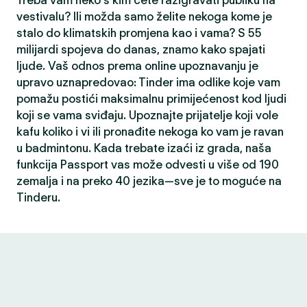
Treba vam neko s kim ćete razigravati publiku na
vestivalu? Ili možda samo želite nekoga kome je
stalo do klimatskih promjena kao i vama? S 55
milijardi spojeva do danas, znamo kako spajati
ljude. Vaš odnos prema online upoznavanju je
upravo uznapredovao: Tinder ima odlike koje vam
pomažu postići maksimalnu primijećenost kod ljudi
koji se vama sviđaju. Upoznajte prijatelje koji vole
kafu koliko i vi ili pronađite nekoga ko vam je ravan
u badmintonu. Kada trebate izaći iz grada, naša
funkcija Passport vas može odvesti u više od 190
zemalja i na preko 40 jezika—sve je to moguće na
Tinderu.