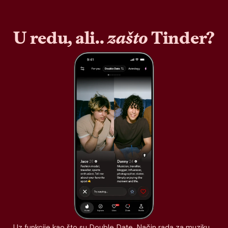
U redu, ali..
zašto
Tinder?
Uz funkcije kao što su Double Date, Način rada za muziku,