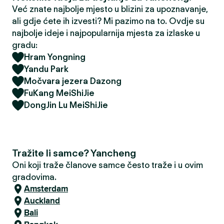
Već znate najbolje mjesto u blizini za upoznavanje,
ali gdje ćete ih izvesti? Mi pazimo na to. Ovdje su
najbolje ideje i najpopularnija mjesta za izlaske u
gradu:
Hram Yongning
Yandu Park
Močvara jezera Dazong
FuKang MeiShiJie
DongJin Lu MeiShiJie
Tražite li samce? Yancheng
Oni koji traže članove samce često traže i u ovim
gradovima.
Amsterdam
Auckland
Bali