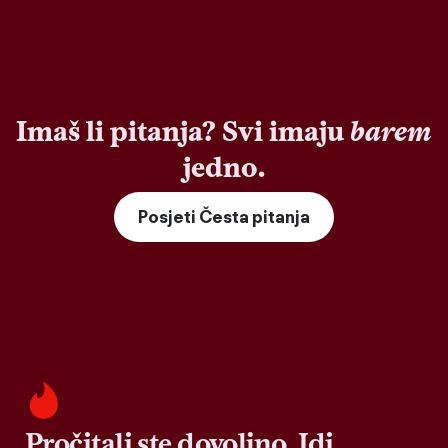
Imaš li pitanja? Svi imaju
barem
jedno.
Posjeti Česta pitanja
Pročitali ste dovoljno. Idi