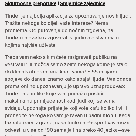
Sigurnosne preporuke
i
Smjernice zajednice
Tinder je najbolja aplikacija za upoznavanje novih ljudi.
Tražite nekoga ko dijeli vaše interese? Nema
problema. Od putovanja do noćnih trgovina, na
Tinderu možete razgovarati s ljudima o stvarima u
kojima najviše uživate.
Treba vam neko s kim ćete razigravati publiku na
vestivalu? Ili možda samo želite nekoga kome je stalo
do klimatskih promjena kao i vama? S 55 milijardi
spojeva do danas, znamo kako spajati ljude. Vaš odnos
prema online upoznavanju je upravo uznapredovao:
Tinder ima odlike koje vam pomažu postići
maksimalnu primijećenost kod ljudi koji se vama
sviđaju. Upoznajte prijatelje koji vole kafu koliko i vi ili
pronađite nekoga ko vam je ravan u badmintonu. Kada
trebate izaći iz grada, naša funkcija Passport vas može
odvesti u više od 190 zemalja i na preko 40 jezika—sve