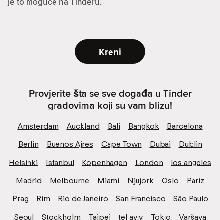
je to moguće na Tinderu.
Kreni
Provjerite šta se sve događa u Tinder
gradovima koji su vam blizu!
Amsterdam
Auckland
Bali
Bangkok
Barcelona
Berlin
Buenos Ajres
Cape Town
Dubai
Dublin
Helsinki
Istanbul
Kopenhagen
London
los angeles
Madrid
Melbourne
Miami
Njujork
Oslo
Pariz
Prag
Rim
Rio de Janeiro
San Francisco
São Paulo
Seoul
Stockholm
Taipei
tel aviv
Tokio
Varšava