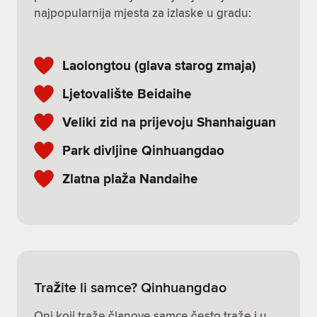
najpopularnija mjesta za izlaske u gradu:
Laolongtou (glava starog zmaja)
Ljetovalište Beidaihe
Veliki zid na prijevoju Shanhaiguan
Park divljine Qinhuangdao
Zlatna plaža Nandaihe
Tražite li samce? Qinhuangdao
Oni koji traže članove samce često traže i u