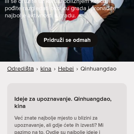
ili se družite uz kafu u obližnjem kafiću. Ili
pođite razgledati okolicu grada i pronađite
najbolje aktivnosti u gradu.
Pridruži se odmah
Odredištа
›
kina
›
Hebei
›
Qinhuangdao
Ideje za upoznavanje. Qinhuangdao,
kina
Već znate najbolje mjesto u blizini za
upoznavanje, ali gdje ćete ih izvesti? Mi
pazimo na to. Ovdje su najbolje ideje i