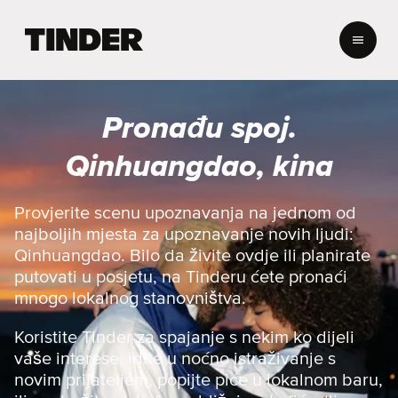
T
i
n
d
e
Pronađu spoj.
r
H
Qinhuangdao, kina
o
m
e
Provjerite scenu upoznavanja na jednom od
najboljih mjesta za upoznavanje novih ljudi:
Qinhuangdao. Bilo da živite ovdje ili planirate
putovati u posjetu, na Tinderu ćete pronaći
mnogo lokalnog stanovništva.
Koristite Tinder za spajanje s nekim ko dijeli
vaše interese, idite u noćno istraživanje s
novim prijateljem, popijte piće u lokalnom baru,