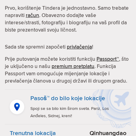
Prvo, korištenje Tindera je jednostavno. Samo trebate
napraviti
račun
. Obavezno dodajte vaše
interese/strasti, fotografiju i biografiju na vaš profil da
biste prezentovali svoju ličnost.
Sada ste spremni započeti
privlačenja
!
Prije putovanja možete koristiti funkciju
Passport™
, što
je uključeno u našu
premium pretplatu
. Funkcija
Passport vam omogućuje mijenjanje lokacije i
prevlačenja članova u drugoj državi ili drugom gradu.
Pasoš™ do bilo koje lokacije
Spoji se sa bilo kim širom sveta. Pariz, Los
Anđeles, Sidnej, kreni!
Trenutna lokacija
Qinhuangdao