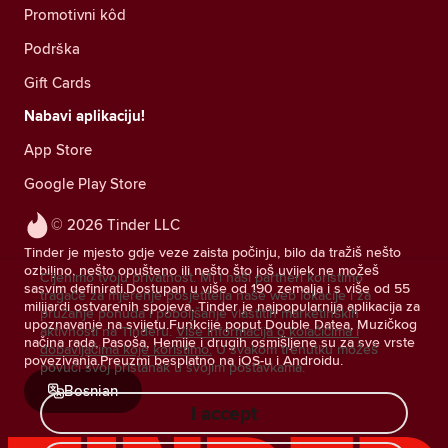
Promotivni kôd
Podrška
Gift Cards
Nabavi aplikaciju!
App Store
Google Play Store
© 2026 Tinder LLC
Tinder je mjesto gdje veze zaista počinju, bilo da tražiš nešto
ozbiljno, nešto opušteno ili nešto što još uvijek ne možeš
Cijenimo tvoju privatnost. Mi i naši partneri koristimo
sasvim definirati.Dostupan u više od 190 zemalja i s više od 55
tragače za mjerenje posjetitelja naše web lokacije i za
milijardi ostvarenih spojeva, Tinder je najpopularnija aplikacija za
pružanje ponuda i poboljšanje vlastitih marketinških
upoznavanje na svijetu.Funkcije poput Double Datea, Muzičkog
aktivnosti na Tinderu.
Više informacija o kolačićima i
načina rada, Pasoša, Hemije i drugih osmišljene su za sve vrste
dobavljačima koje koristimo.
U svakom trenutku možeš
povezivanja.Preuzmi besplatno na iOS-u i Androidu.
povući svoj pristanak u svojim postavkama.
Bosnian
I accept