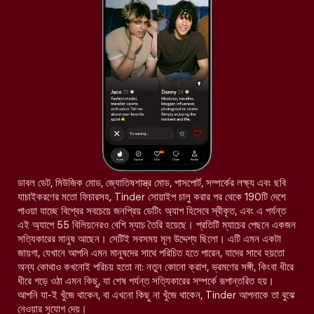
ডাবল ডেট, মিউজিক মোড, জ্যোতিষশাস্ত্র মোড, পাসপোর্ট, সম্পর্কের লক্ষ্য এবং ছবি
যাচাইকরণের মতো ফিচারসহ, Tinder সোয়াইপ চালু করার পর থেকে 190টি দেশে
পাওয়া যাচ্ছে বিশ্বের সবচেয়ে জনপ্রিয় ডেটিং অ্যাপ হিসেবে স্বীকৃত, এবং এ পর্যন্ত
এই অ্যাপে 55 বিলিয়নেরও বেশি ম্যাচ তৈরি হয়েছে। প্রতিটি ম্যাচের পেছনে একজন
সত্যিকারের মানুষ আছেন। সেটিই সবসময় মূল উদ্দেশ্য ছিলো। এটি এমন একটা
জায়গা, যেখানে আপনি এমন মানুষদের সাথে পরিচিত হতে পারেন, যাদের সাথে হয়তো
অন্য কোথাও কখনোই পরিচয় হতো না: নতুন কোনো ক্রাশ, ভ্রমণের সঙ্গী, কিংবা ধীরে
ধীরে গড়ে ওঠা এমন কিছু, যা শেষ পর্যন্ত সত্যিকারের সম্পর্কে রূপান্তরিত হয়।
আপনি যা-ই খুঁজে থাকেন, বা এখনো কিছু না খুঁজে থাকেন, Tinder আপনাকে তা বুঝে
নেওয়ার সুযোগ দেয়।