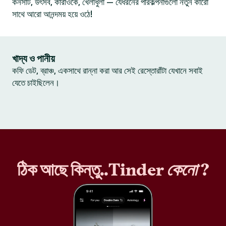
কনসার্ট, উৎসব, কারাওকে, খেলাধুলা — যেধরনের পরিকল্পনাগুলো নতুন কারো
সাথে আরো আনন্দময় হয়ে ওঠে!
খাদ্য ও পানীয়
কফি ডেট, ব্রাঞ্চ, একসাথে রান্না করা আর সেই রেস্তোরাঁটা যেখানে সবাই
যেতে চাইছিলেন।
ঠিক আছে কিন্তু..Tinder
কেনো
?