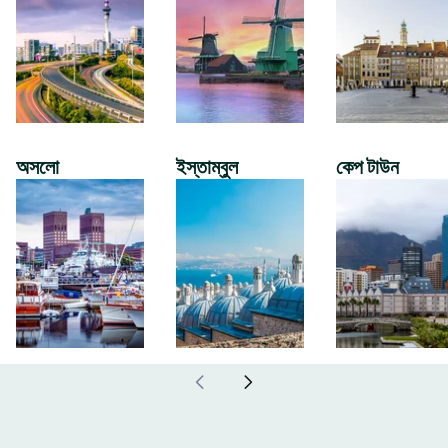
অসলো
ইস্তাম্বুল
কেপ টাউন