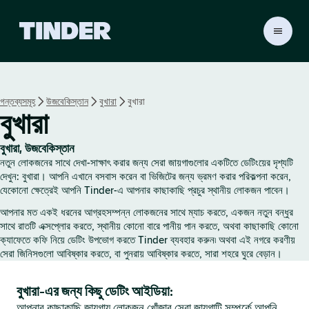
T
i
n
d
e
গন্তব্যসমূহ
উজবেকিস্তান
বুখারা
বুখারা
r
বুখারা
হো
ম
বুখারা, উজবেকিস্তান
নতুন লোকজনের সাথে দেখা-সাক্ষাৎ করার জন্য সেরা জায়গাগুলোর একটিতে ডেটিংয়ের দৃশ্যটি
দেখুন: বুখারা। আপনি এখানে বসবাস করেন বা ভিজিটের জন্য ভ্রমণ করার পরিকল্পনা করেন,
যেকোনো ক্ষেত্রেই আপনি Tinder-এ আপনার কাছাকাছি প্রচুর স্থানীয় লোকজন পাবেন।
আপনার মত একই ধরনের আগ্রহসম্পন্ন লোকজনের সাথে ম্যাচ করতে, একজন নতুন বন্ধুর
সাথে রাতটি এক্সপ্লোর করতে, স্থানীয় কোনো বারে পানীয় পান করতে, অথবা কাছাকাছি কোনো
ক্যাফেতে কফি নিয়ে ডেটিং উপভোগ করতে Tinder ব্যবহার করুন৷ অথবা এই নগরে করণীয়
সেরা জিনিসগুলো আবিষ্কার করতে, বা পুনরায় আবিষ্কার করতে, সারা শহরে ঘুরে বেড়ান।
বুখারা-এর জন্য কিছু ডেটিং আইডিয়া:
আপনার কাছাকাছি জায়গায় লোকজন খোঁজার সেরা জায়গাটি সম্পর্কে আপনি