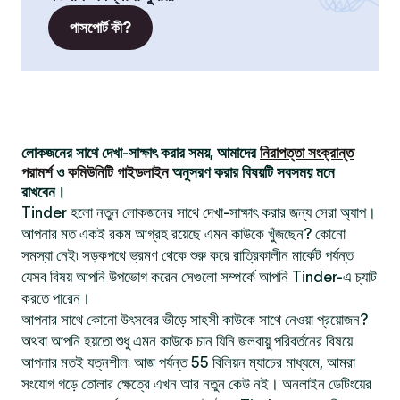
পাসপোর্ট কী?
লোকজনের সাথে দেখা-সাক্ষাৎ করার সময়, আমাদের
নিরাপত্তা সংক্রান্ত
পরামর্শ
ও
কমিউনিটি গাইডলাইন
অনুসরণ করার বিষয়টি সবসময় মনে
রাখবেন।
Tinder হলো নতুন লোকজনের সাথে দেখা-সাক্ষাৎ করার জন্য সেরা অ্যাপ।
আপনার মত একই রকম আগ্রহ রয়েছে এমন কাউকে খুঁজছেন? কোনো
সমস্যা নেই৷ সড়কপথে ভ্রমণ থেকে শুরু করে রাত্রিকালীন মার্কেট পর্যন্ত
যেসব বিষয় আপনি উপভোগ করেন সেগুলো সম্পর্কে আপনি Tinder-এ চ্যাট
করতে পারেন।
আপনার সাথে কোনো উৎসবের ভীড়ে সাহসী কাউকে সাথে নেওয়া প্রয়োজন?
অথবা আপনি হয়তো শুধু এমন কাউকে চান যিনি জলবায়ু পরিবর্তনের বিষয়ে
আপনার মতই যত্নশীল৷ আজ পর্যন্ত 55 বিলিয়ন ম্যাচের মাধ্যমে, আমরা
সংযোগ গড়ে তোলার ক্ষেত্রে এখন আর নতুন কেউ নই। অনলাইন ডেটিংয়ের