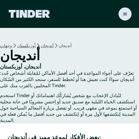
ا
ل
ص
ف
ح
أنديجان
أنديجان
أوزبكستان
وجهات
ة
أنديجان
ا
ل
ر
أنديجان، أوزبكستان
ئ
تعرّف على أجواء المواعدة في أحد أفضل الأماكن لمُقابلة أشخاص جُدد:
ي
أنديجان سواءً كنت تعيش هنا أو تُخطط للسفر، ستجد الكثير من السُكان
س
المحليين بالقرب منك على Tinder.
ي
استخدم Tinder لتُبادل الإعجاب مع شخص يُشاركُك اهتماماتك أو
ة
استكشف الحياة الليلية مع صديق جديد أو اِحتسِ مشروبًا في حانة محلية
ل
أو استمتع بموعد في مقهى قريب. أو تفضل بزيارة المعالم السياحية حول
ـ
المدينة لِتكتشفها لأول مرة أو لِتكتشف من جديد أفضل ما يُمكن فعله في
T
المدينة.
i
n
بعض الأفكار لموعد مميز في أنديجان:
d