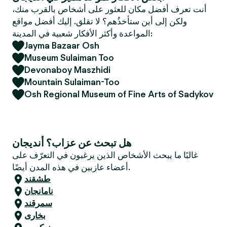
e
أنت تعرف أفضل مكان للعثور على أشخاص بالقرب منك،
r
ولكن إلى أين ستأخذُهم؟ لا تقلق. إليك أفضل مواقع
المواعدة وأكثر الأفكار شعبية في المدينة:
Jayma Bazaar Osh
Museum Sulaiman Too
Devonaboy Maszhidi
Mountain Sulaiman-Too
Osh Regional Museum of Fine Arts of Sadykov
هل تبحث عن عزاب؟ أنديجان
غالبًا ما يبحث الأشخاص الذين يرغبون في التعرّف على
أعضاء عازبين في هذه المدن أيضًا.
طشقند
نامانجان
سمرقند
بخارى