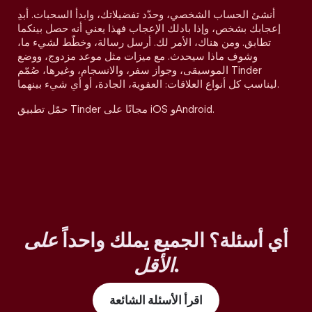
أنشئ الحساب الشخصي، وحدّد تفضيلاتك، وابدأ السحبات. أبدِ
إعجابك بشخص، وإذا بادلك الإعجاب فهذا يعني أنه حصل بينكما
تطابق. ومن هناك، الأمر لك. أرسل رسالة، وخطّط لشيء ما،
وشوف ماذا سيحدث. مع ميزات مثل موعد مزدوج، ووضع
الموسيقى، وجواز سفر، والانسجام، وغيرها، صُمّم Tinder
ليناسب كل أنواع العلاقات: العفوية، الجادة، أو أي شيء بينهما.
حمّل تطبيق Tinder مجانًا على iOS وAndroid.
أي أسئلة؟ الجميع يملك واحداً
على
.
الأقل
اقرأ الأسئلة الشائعة