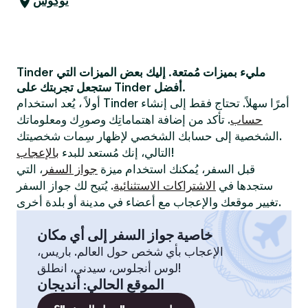
نوكوس
Tinder مليء بميزات مُمتعة. إليك بعض الميزات التي
ستجعل تجربتك على Tinder أفضل.
أولاً ، يُعد استخدام Tinder أمرًا سهلاً. تحتاج فقط إلى إنشاء
حساب
. تأكد من إضافة اهتماماتِك وصورِك ومعلوماتك
الشخصية إلى حسابك الشخصي لإظهار سِمات شخصيتك.
!
التالي، إنك مُستعد للبدء
بالإعجاب
قبل السفر، يُمكنك استخدام ميزة
جواز السفر
، التي
ستجدها في
الاشتراكات الاستثنائية
. يُتيح لك جواز السفر
تغيير موقعك والإعجاب مع أعضاء في مدينة أو بلدة أخرى.
خاصية جواز السفر إلى أي مكان
الإعجاب بأي شخص حول العالم. باريس،
لوس أنجلوس، سيدني، انطلق!
الموقع الحالي
:
أنديجان