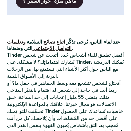
ما هي ميزة "جواز السفر"؟
عند لقاء الناس، يُرجى تذكّر
اتباع نصائح
السلامة
وتعليمات
التي وضعناها.
التواصل الاجتماعي
Tinder أفضل تطبيق للقاء أشخاص جُدد. أتبحث عن شخص
يُشارك اهتماماتِك؟ لا مشكلة. على Tinder، يُمكنك الدردشة
مع الناس حول أكثر الأشياء التي تستمتع بها، من الرحلات
البرية إلى الأسواق الليلية.
أتحتاج لشخص تتشجع معه وسط الجماهير في حفل ما؟ أو
ربما أنت في حاجة إلى شخص له اهتمام بالتغيّر المناخي
مثلك. بفضل 55 مليار إعجابات إلى حد الساعة، خلق
الاتصالات هو مجال خبرتنا. علاقتك بالمواعدة الإلكترونية
تحسّنت للتو: يَملك Tinder خاصيات تُساعدك على الحصول
على أقصى حد من المُشاهدات وأن يُلاحظك كل من أنت
مُعجب به. التق بأشخاص يُحبون القهوة بنفس القدر الذي