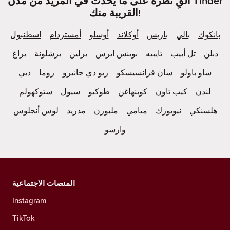
ألقِ نظرة على ما يحدث في المزيد من مُدن Tinder
القريبة منك!
بانكوك
بالي
باريس
أوكلاند
أوسلو
أمستردام
اسطنبول
دبلن
تل أبيب
تايبيه
بوينس ايرس
برلين
برشلونة
براغ
ساو باولو
سان فرانسيسكو
ريو دي جانيرو
روما
دبي
لندن
كيب تاون
كوبنهاغن
طوكيو
سيول
ستوكهولم
هلسنكي
نيويورك
ميامي
ملبورن
مدريد
لوس أنجلوس
وارسو
المنصات الاجتماعية
Instagram
TikTok