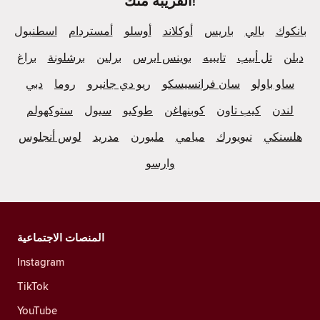
القريبة منك!
بانكوك
بالي
باريس
أوكلاند
أوسلو
أمستردام
اسطنبول
دبلن
تل أبيب
تايبيه
بوينس ايرس
برلين
برشلونة
براغ
ساو باولو
سان فرانسيسكو
ريو دي جانيرو
روما
دبي
لندن
كيب تاون
كوبنهاغن
طوكيو
سيول
ستوكهولم
هلسنكي
نيويورك
ميامي
ملبورن
مدريد
لوس أنجلوس
وارسو
المنصات الاجتماعية
Instagram
TikTok
YouTube