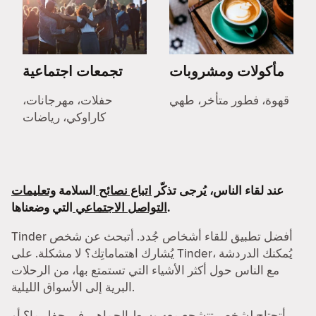
مأكولات ومشروبات
تجمعات اجتماعية
قهوة، فطور متأخر، طهي
حفلات، مهرجانات،
كاراوكي، رياضات
عند لقاء الناس، يُرجى تذكّر
اتباع نصائح
السلامة
وتعليمات
التي وضعناها.
التواصل الاجتماعي
Tinder أفضل تطبيق للقاء أشخاص جُدد. أتبحث عن شخص
يُشارك اهتماماتِك؟ لا مشكلة. على Tinder، يُمكنك الدردشة
مع الناس حول أكثر الأشياء التي تستمتع بها، من الرحلات
البرية إلى الأسواق الليلية.
أتحتاج لشخص تتشجع معه وسط الجماهير في حفل ما؟ أو