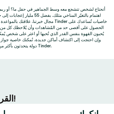
أتحتاج لشخص تتشجع معه وسط الجماهير في حفل ما؟ أو ربم
اهتمام بالتغيّر المناخي مثلك. بفضل
مجال خبرتنا. علاقتك بالمواعدة الإلكترونية تحس
الحصول على أقصى حد من المُشاهدات وأن يُلاحظك كل من 
يُحبون القهوة بنفس القدر الذي تُحبها أو اعثر على شخص يُم
دولة يتحدثون بأكثر من 40 لغة—كل هذا مُمكن على Tinder.
ألقِ نظرة على ما يحدث في المزيد من مُدن Tinder القريبة منك!