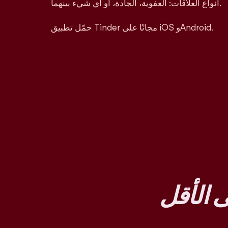
أنواع العلاقات: العفوية، الجادة، أو أي شيء بينهما.
حمّل تطبيق Tinder مجانًا على iOS وAndroid.
 الأقل