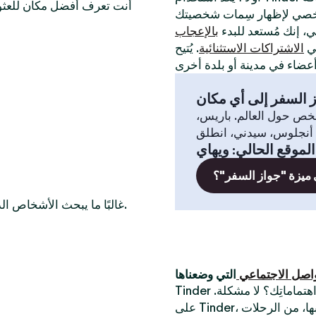
أنت تعرف أفضل مكان للعثور
لي، إنك مُستعد للبدء
بالإعجاب
في
الاشتراكات الاستثنائية
. يُتيح
 السفر إلى أي مكان
خص حول العالم. باريس،
الموقع الحالي
:
ويهاي
 ميزة "جواز السفر"؟
غالبًا ما يبحث الأشخاص الذين يرغبون في التعرّف على أعضاء عازبين في هذه المدن أيضًا.
واصل الاجتماعي
Tinder أفضل تطبيق للقاء أشخاص جُدد. أتبحث عن شخص يُشارك اهتماماتِك؟ لا مشكلة.
على Tinder، يُمكنك الدردشة مع الناس حول أكثر الأشياء التي تستمتع بها، من الرحلات