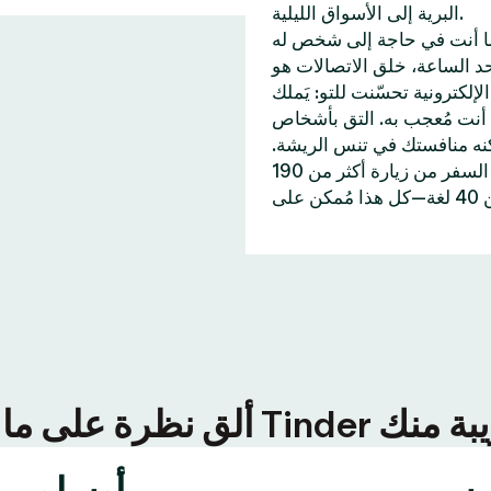
البرية إلى الأسواق الليلية.
ا أنت في حاجة إلى شخص له
 55 مليار إعجابات إلى حد الساعة، خلق الاتصالات هو
ّنت للتو: يَملك Tinder خاصيات تُساعدك على
أنت مُعجب به. التق بأشخاص
كنه منافستك في تنس الريشة.
وإن احتجت إلى اكتشاف أماكن جديدة، تُمكنك خاصية جواز السفر من زيارة أكثر من 190