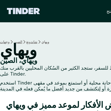
ا
تج
ل
ص
ف
ح
ة
ا
ويهاي
شاندونغ
الصين
وجهات
ويهاي
ل
ر
ئ
ويهاي، الصين
ي
 للسفر، ستجد الكثير من السُكان المحليين بالقرب منك
س
ي
على Tinder.
ة
استخدم Tinder لتُبادل الإعجاب مع شخص يُشاركُك اهتماماتك أو استكشف الحياة الليلية مع صديق جديد أو اِحتسِ مشروبًا في حانة محلية أو استمتع بموعد في مقهى
ل
ـ
T
i
n
d