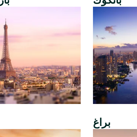
بانكوك
با
براغ
ب