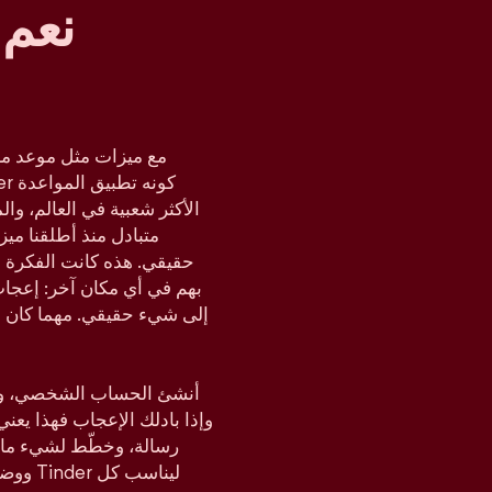
نعم 
مع ميزات مثل موعد مز
متبادل منذ أطلقنا مي
حقيقي. هذه كانت الفكرة د
بهم في أي مكان آخر: إعجا
إلى شيء حقيقي. مهما كان م
أنشئ الحساب الشخصي، وحدّ
وإذا بادلك الإعجاب فهذا يعن
رسالة، وخطّط لشيء ما،
ووضع ا