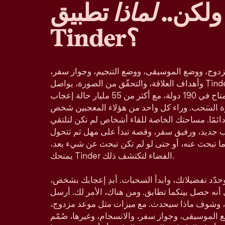
ولكن..
لماذا
تطبيق
Tinder؟
دوج، ووضع الموسيقى، ووضع التنجيم، وجواز سفر،
وأهداف العلاقة، والتحقّق من الصورة، يواصل Tinder كونه تطبيق المواعدة
الأكثر شعبية في العالم، والمتاح في 190 دولة، مع أكثر من 55 مليار حالة إعجاب
زة السَحب. وراء كل واحد من هؤلاء المعجبين شخص
ائمًا. مساحتك الخاصة للقاء أشخاص لم تكن لتلتقي
ب جديد، ورفيق سفر، وقصة تبدأ على مهل ثم تتحول
ا تبحث عنه، أو حتى لو لم تكن تبحث عن شيء بعد،
يمنحك Tinder الفضاء لتكتشف ذلك.
د تفضيلاتك، وابدأ السحبات. أبدِ إعجابك بشخص،
ي أنه حصل بينكما تطابق. ومن هناك، الأمر لك. أرسل
 وشوف ماذا سيحدث. مع ميزات مثل موعد مزدوج،
لموسيقى، وجواز سفر، والانسجام، وغيرها، صُمّم Tinder ليناسب كل