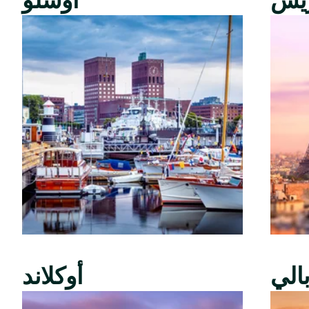
ريس
أوسلو
الي
أوكلاند