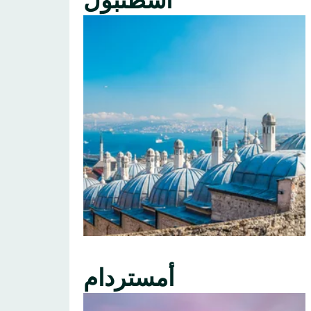
اسطنبول
أمستردام