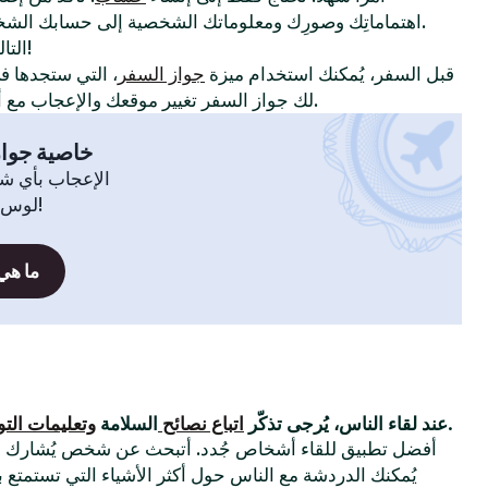
اهتماماتِك وصورِك ومعلوماتك الشخصية إلى حسابك الشخصي لإظهار سِمات شخصيتك.
!
التا
قبل السفر، يُمكنك استخدام ميزة
جواز السفر
، التي ستجدها 
لك جواز السفر تغيير موقعك والإعجاب مع أعضاء في مدينة أو بلدة أخرى.
خاصية جواز
الإعجاب بأي ش
لوس أنجلوس، سيدني، انطلق!
ما هي
التي وضعناها.
عند لقاء الناس، يُرجى تذكّر
اتباع نصائح
السلامة
وتعليمات الت