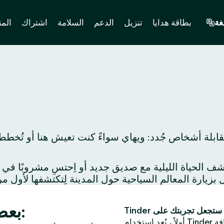
غة
بطاقة هدايا
تنزيل
الدعم
السلامة
اشتراك
المن
قابلة أشخاص جُدد: ويهاي سواءً كنت تعيش هنا أو تُخطط
بعض الأفكار لموعد مميز في ويهاي:
فة