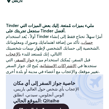
باريس
Tinder مليء بميزات مُمتعة. إليك بعض الميزات التي
ستجعل تجربتك على Tinder أفضل.
أولاً ، يُعد استخدام Tinder أمرًا سهلاً. تحتاج فقط إلى إنشاء
حساب
. تأكد من إضافة اهتماماتِك وصورِك ومعلوماتك
الشخصية إلى حسابك الشخصي لإظهار سِمات شخصيتك.
!
التالي، إنك مُستعد للبدء
بالإعجاب
قبل السفر، يُمكنك استخدام ميزة
جواز السفر
، التي
ستجدها في
الاشتراكات الاستثنائية
. يُتيح لك جواز السفر
تغيير موقعك والإعجاب مع أعضاء في مدينة أو بلدة أخرى.
خاصية جواز السفر إلى أي مكان
الإعجاب بأي شخص حول العالم. باريس،
لوس أنجلوس، سيدني، انطلق!
Qitaihe
:
الموقع الحالي