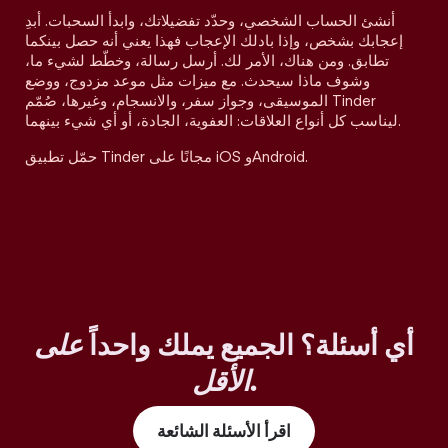
أنشئ الحساب الشخصي، وحدّد تفضيلاتك، وابدأ السحبات. أبدِ
إعجابك بشخص، وإذا بادلك الإعجاب فهذا يعني أنه حصل بينكما
تطابق. ومن هناك، الأمر لك. أرسل رسالة، وخطّط لشيء ما،
وشوف ماذا سيحدث. مع ميزات مثل موعد مزدوج، ووضع
الموسيقى، وجواز سفر، والانسجام، وغيرها، صُمّم Tinder
ليناسب كل أنواع العلاقات: العفوية، الجادة، أو أي شيء بينهما.
حمّل تطبيق Tinder مجانًا على iOS وAndroid.
أي أسئلة؟ الجميع يملك واحداً
على
.
الأقل
اقرأ الأسئلة الشائعة