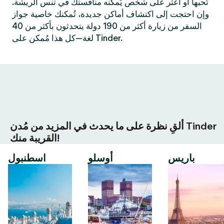
تُحبها أو اعثر على شخص يُمكنه منافستك في تنس الريشة.
وإن احتجت إلى اكتشاف أماكن جديدة، تُمكنك خاصية جواز
السفر من زيارة أكثر من 190 دولة يتحدثون بأكثر من 40
لغة—كل هذا مُمكن على Tinder.
ألقِ نظرة على ما يحدث في المزيد من مُدن Tinder
القريبة منك!
باريس
أوسلو
اسطنبول