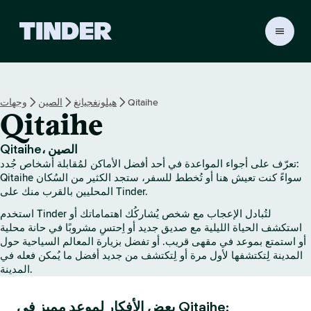
ا
ل
ص
ف
ح
Qitaihe
هيلونغجيانغ
الصين
وجهات
ة
Qitaihe
ا
ل
ر
Qitaihe، الصين
ئ
تعرّف على أجواء المواعدة في أحد أفضل الأماكن لمُقابلة أشخاص جُدد:
ي
Qitaihe سواءً كنت تعيش هنا أو تُخطط للسفر، ستجد الكثير من السُكان
س
المحليين بالقرب منك على Tinder.
ي
استخدم Tinder لتُبادل الإعجاب مع شخص يُشاركُك اهتماماتك أو
ة
استكشف الحياة الليلية مع صديق جديد أو اِحتسِ مشروبًا في حانة محلية
ل
أو استمتع بموعد في مقهى قريب. أو تفضل بزيارة المعالم السياحية حول
ـ
المدينة لِتكتشفها لأول مرة أو لِتكتشف من جديد أفضل ما يُمكن فعله في
T
المدينة.
i
n
بعض الأفكار لموعد مميز في Qitaihe:
d