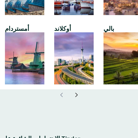
بالي
أوكلاند
أمستردام