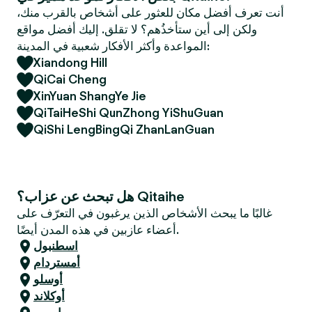
e
أنت تعرف أفضل مكان للعثور على أشخاص بالقرب منك،
r
ولكن إلى أين ستأخذُهم؟ لا تقلق. إليك أفضل مواقع
المواعدة وأكثر الأفكار شعبية في المدينة:
Xiandong Hill
QiCai Cheng
XinYuan ShangYe Jie
QiTaiHeShi QunZhong YiShuGuan
QiShi LengBingQi ZhanLanGuan
هل تبحث عن عزاب؟ Qitaihe
غالبًا ما يبحث الأشخاص الذين يرغبون في التعرّف على
أعضاء عازبين في هذه المدن أيضًا.
اسطنبول
أمستردام
أوسلو
أوكلاند