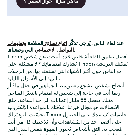
ما هي ميزة "جواز السفر"؟
عند لقاء الناس، يُرجى تذكّر
اتباع نصائح
السلامة
وتعليمات
التي وضعناها.
التواصل الاجتماعي
Tinder أفضل تطبيق للقاء أشخاص جُدد. أتبحث عن شخص
يُشارك اهتماماتِك؟ لا مشكلة. على Tinder، يُمكنك الدردشة
مع الناس حول أكثر الأشياء التي تستمتع بها، من الرحلات
البرية إلى الأسواق الليلية.
أتحتاج لشخص تتشجع معه وسط الجماهير في حفل ما؟ أو
ربما أنت في حاجة إلى شخص له اهتمام بالتغيّر المناخي
مثلك. بفضل 55 مليار إعجابات إلى حد الساعة، خلق
الاتصالات هو مجال خبرتنا. علاقتك بالمواعدة الإلكترونية
تحسّنت للتو: يَملك Tinder خاصيات تُساعدك على الحصول
على أقصى حد من المُشاهدات وأن يُلاحظك كل من أنت
مُعجب به. التق بأشخاص يُحبون القهوة بنفس القدر الذي