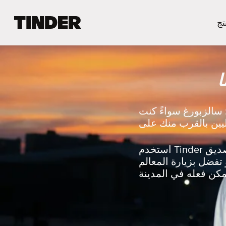
ا
تج
ل
ص
ف
ح
ا
ة
ا
ل
ر
 سالزبورغ سواءً كنت
ئ
ي
س
ي
استخدم Tinder لتُبادل الإعجاب مع شخص يُشاركُك اهتماماتك أو استكشف الحياة الليلية مع صديق
ة
تفضل بزيارة المعالم
ل
ـ
T
i
n
d