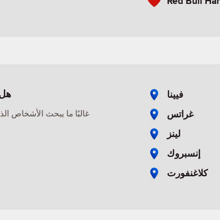
Red Bull Ha
هل 
فيينا
غراتس
غالبًا ما يبحث الأشخاص ال
لينز
إنسبروك
كلاغنفورت