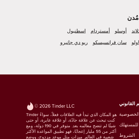
لاند
أوسلو
أمستردام
اسطنبول
ولو
سان فرانسيسكو
ريو دي جانيرو
 القانوني
© 2026 Tinder LLC
لخصوصية
Tinder هو المكان الذي تبدأ فيه العلاقات فعلاً، سواءً
كنت تبحث عن علاقة جادّة، أو علاقة عابرة، أو حتى
للمستهلك
شيئًا لم تتضح معالمه بعد. متوفر في 190 دولة، ومع
أكثر من 55 مليار إعجابًا، فهو تطبيق المواعدة الأكثر
الشروط
شعبية في العالم. ميزات مثل موعد مزدوج، ووضع