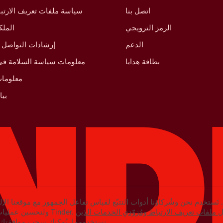
اتصل بنا
سياسة ملفات تعريف الارتبا
الرمز الترويجي
الملك
الدعم
إرشادات التواصل 
بطاقة هدايا
معلومات سياسة السلامة في 
معلومات
بي
نَستخدم نحن وشُركاؤنا أدوات التتبّع لقياس تفاعل الجمهور مع موقعنا الإل
ملفات تعريف الارتباط ومُزوّدي الخدمات الذين
ولتحسين عمليات التسويق الخاصة بـتطبيق Tinder.
يُمكنك سحب موافقتك في أي وقت في الإعدادات.
نستخدمهما.