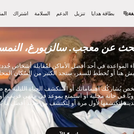
غة
بطاقة هدايا
تنزيل
الدعم
السلامة
اشتراك
المن
حث عن معجب. سالزبورغ، النمس
 المواعدة في أحد أفضل الأماكن لمُقابلة أشخاص جُدد:
بًا في حانة محلية أو استمتع بموعد في مقهى قريب. أو 