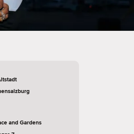
ltstadt
hensalzburg
lace and Gardens