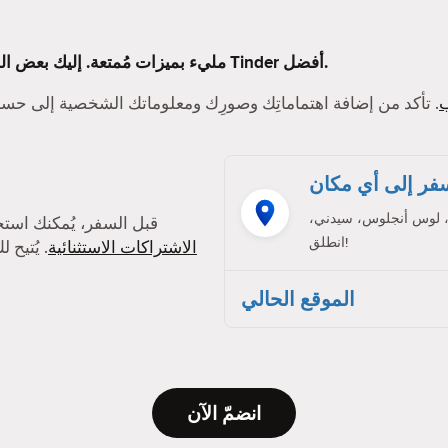
Tinder مليء بميزات مُمتعة. إليك بعض الميزات التي ستجعل تجربتك على Tinder أفضل.
. تأكد من إضافة اهتماماتِك وصورِك ومعلوماتك الشخصية إلى ح
فر إلى أي مكان
، لوس أنجلوس، سيدني،
قبل السفر، يُمكنك است
انطلق!
الاشتراكات الاستثنائية
. يُتيح
الموقع الحالي
انضمّ الآن