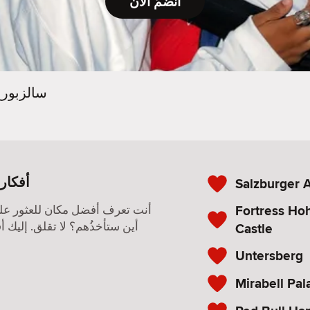
انضمّ الآن
سالزبور
أفكار 
Salzburger A
Fortress Ho
أنت تعرف أفضل مكان للعثور عل
أين ستأخذُهم؟ لا تقلق. إليك أ
Castle
Untersberg
Mirabell Pa