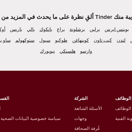
بوينس ايرس
برلين
برشلونة
براغ
بانكوك
بالي
باريس
أوك
لندن
كيب تاون
كوبنهاغن
طوكيو
سيول
ستوكهولم
ساو با
وارسو
هلسنكي
نيويورك
الوظائف
الشركة
القسم
 الوظائف
الأسئلة الشائعة
ا
نة الفنية
وجهات
سياسة خصوصية البيانات الصحية 
غُرفة الصحافة