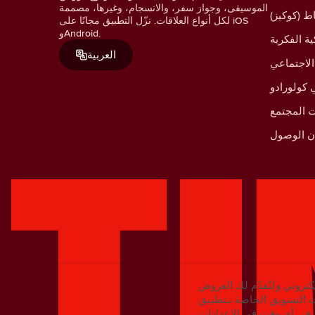
الموسيقى، وجواز سفر، والانسجام، وغيرها، مصممة
ط (كوكيز)
لكل أنواع العلاقات. نزّل التطبيق مجانًا على iOS
وAndroid.
ية الفكرية
العربية
الاجتماعي
كولورادو
 المجتمع
ان الوصول
كتروني ولنُقدّم لك العروض