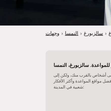
e
r
غ
›
سالزبورغ
›
النمسا
›
وجهات
للمواعدة. سالزبورغ، النمسا
ى أشخاص بالقرب منك، ولكن إلى
فضل مواقع المواعدة وأكثر الأفكار
شعبية في المدينة: