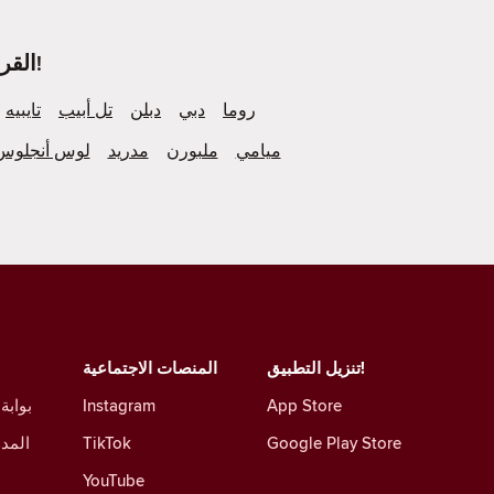
ألقِ نظرة على ما يحدث في المزيد من مُدن Tinder القريبة منك!
روما
دبي
دبلن
تل أبيب
تايبيه
ميامي
ملبورن
مدريد
لوس أنجلوس
تنزيل التطبيق!
المنصات الاجتماعية
App Store
Instagram
بوابة
Google Play Store
TikTok
المدو
YouTube