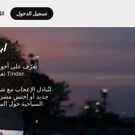
تسجيل الدخول
الل
اب
تعرّف على أجواء
تعيش هنا أو تُخطط للسفر، ستجد الكثير من السُكان المحليين بالقرب منك على Tinder.
جديد أو اِحتسِ مشرو
السياحية حول المدينة لِتكتشفها لأول مرة أو لِتكتشف من جديد أفضل ما يُمكن فعله في المدينة.