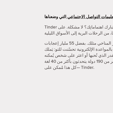
ليمات التواصل الاجتماعي
Tinder أفضل تطبيق للقاء أشخاص جُدد. أتبحث عن شخص يُشارك اهتماماتِك؟ لا مشكلة. على Tinder، يُمكنك الدردشة مع الناس حول أكثر الأشياء
أتحتاج لشخص تتشجع معه وسط الجماهير في حفل ما؟ أو ربما أنت في حاجة إلى شخص له اهتمام بالتغيّر المناخي مثلك. بفضل 55 مليار إعجابات
حسّنت للتو: يَملك Tinder خاصيات تُساعدك على الحصول على
ر الذي تُحبها أو اعثر على شخص يُمكنه
منافستك في تنس الريشة. وإن احتجت إلى اكتشاف أماكن جديدة، تُمكنك خاصية جواز السفر من زيارة أكثر من 190 دولة يتحدثون بأكثر من 40 لغة
—كل هذا مُمكن على Tinder.