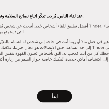
التي وضعناها.
عند لقاء الناس، يُرجى تذكّر
اتباع نصائح
السلامة
وتع
التي تستمتع بها، من الرحلات البرية إلى الأسواق الليلية.
إلى حد الساعة، خلق الاتصالات هو مجال خبرتنا. علاقتك بالمواعدة الإلكترونية ت
حظك كل من أنت مُعجب به. التق بأشخاص يُحبون القهوة بنفس القد
ابدأ