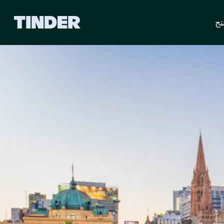
ا
تج
ل
ص
ف
ح
ة
ا
ل
ر
ئ
ي
س
ي
ة
ل
ـ
T
i
n
d