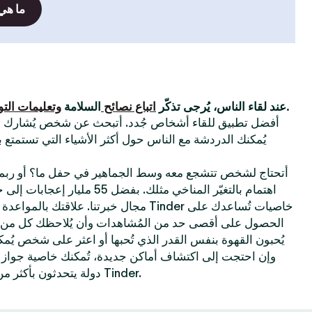
ما هي
التي وضعناها.
عند لقاء الناس، يُرجى تذكّر
اتباع نصائح
السلامة
وتعليمات الت
أتحتاج لشخص تتشجع معه وسط الجماهير في حفل ما؟ أو ربم
اهتمام بالتغيّر المناخي مثلك. بفضل
مجال خبرتنا. علاقتك بالمواعدة الإلكترونية تحس
الحصول على أقصى حد من المُشاهدات وأن يُلاحظك كل من 
يُحبون القهوة بنفس القدر الذي تُحبها أو اعثر على شخص يُم
دولة يتحدثون بأكثر من 40 لغة—كل هذا مُمكن على Tinder.