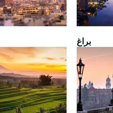
براغ
ب