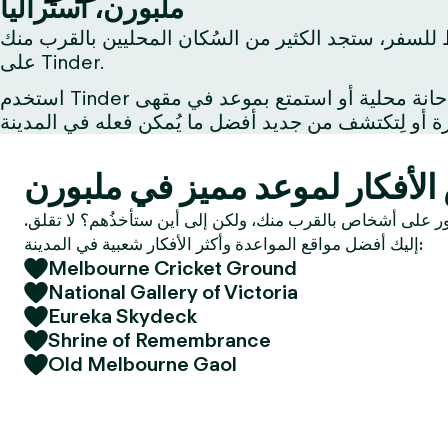
ملبورن، أستراليا
 للسفر، ستجد الكثير من السُكان المحليين بالقرب منك
على Tinder.
استخدم Tinder لتُبادل الإعجاب مع شخص يُشاركُك اهتماماتك أو استكشف الحياة الليلية مع صديق جديد أو اِحتسِ مشروبًا في حانة محلية أو استمتع بموعد في مقهى
 على أشخاص بالقرب منك، ولكن إلى أين ستأخذُهم؟ لا تقلق.
إليك أفضل مواقع المواعدة وأكثر الأفكار شعبية في المدينة:
Melbourne Cricket Ground
National Gallery of Victoria
Eureka Skydeck
Shrine of Remembrance
Old Melbourne Gaol