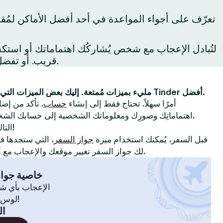
تعرّف على أجواء المواعدة في أحد أفضل الأماكن لمُق
قريب. أو تفضل بزيارة المعالم السياحية حول المدينة لِتكتشفها لأول مرة أو لِتكتشف من جديد أفضل ما يُمكن فعله في المدينة.
Tinder مليء بميزات مُمتعة. إليك بعض الميزات التي ستجعل تجربتك على Tinder أفضل.
أولاً ، يُعد استخدام Tinder أمرًا سهلاً. تحتاج فقط إلى إنشاء
حساب
. تأكد من إضا
اهتماماتِك وصورِك ومعلوماتك الشخصية إلى حسابك الشخصي لإظهار سِمات شخصيتك.
!
التا
قبل السفر، يُمكنك استخدام ميزة
جواز السفر
، التي ستجدها 
لك جواز السفر تغيير موقعك والإعجاب مع أعضاء في مدينة أو بلدة أخرى.
خاصية جواز
الإعجاب بأي ش
لوس أنجلوس، سيدني، انطلق!
ال