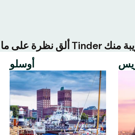
ريس
أوسلو