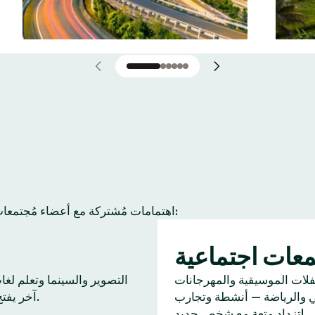
عادة ما يجد أعضاء Tinder اهتمامات مُشتركة مع أعضاء مُجتمعات آخرين. إليك بعض النشاطات الشائعة:
عات اجتماعية
ا
فلات الموسيقية والمهرجانات
التصوير والسينما وتعلم لغ
ي والرياضة — أنشطة وتجارب
آخر يفتح بابًا للحديث.
تزداد متعة مع شخص جديد!