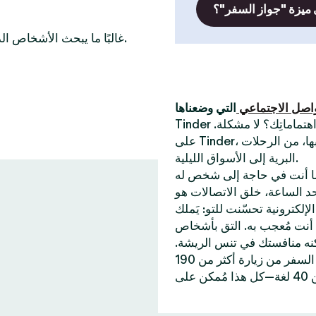
 ميزة "جواز السفر"؟
غالبًا ما يبحث الأشخاص الذين يرغبون في التعرّف على أعضاء عازبين في هذه المدن أيضًا.
واصل الاجتماعي
Tinder أفضل تطبيق للقاء أشخاص جُدد. أتبحث عن شخص يُشارك اهتماماتِك؟ لا مشكلة.
على Tinder، يُمكنك الدردشة مع الناس حول أكثر الأشياء التي تستمتع بها، من الرحلات
البرية إلى الأسواق الليلية.
ا أنت في حاجة إلى شخص له
 55 مليار إعجابات إلى حد الساعة، خلق الاتصالات هو
ّنت للتو: يَملك Tinder خاصيات تُساعدك على
أنت مُعجب به. التق بأشخاص
كنه منافستك في تنس الريشة.
وإن احتجت إلى اكتشاف أماكن جديدة، تُمكنك خاصية جواز السفر من زيارة أكثر من 190