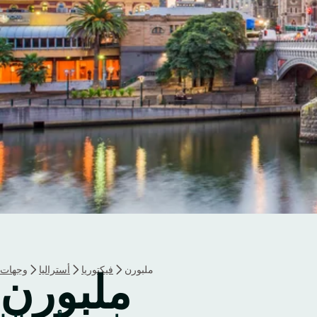
e
r
ملبورن
فيكتوريا
أستراليا
وجهات
ملبورن