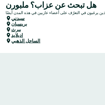
هل تبحث عن عزاب؟ ملبورن
سيدني
بريسبان
بيرث
اديلايد
الساحل الذهبي