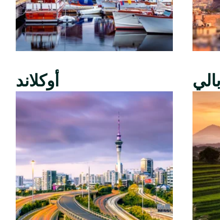
الي
أوكلاند