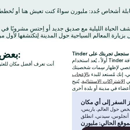
ابلة أشخاص جُدد: ملبورن سواءً كنت تعيش هنا أو تُخطط
بعض الأفكار لموعد مميز في ملبورن:
فة
أنت تعرف أفضل مكان للعثور
لي، إنك مُستعد للبدء
بالإعجاب
في
الاشتراكات الاستثنائية
. يُتيح
 السفر إلى أي مكان
خص حول العالم. باريس،
موقع الحالي
:
ملبورن