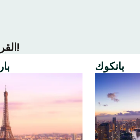
ألقِ نظرة على ما يحدث في المزيد من مُدن Tinder القريبة منك!
بانكوك
با