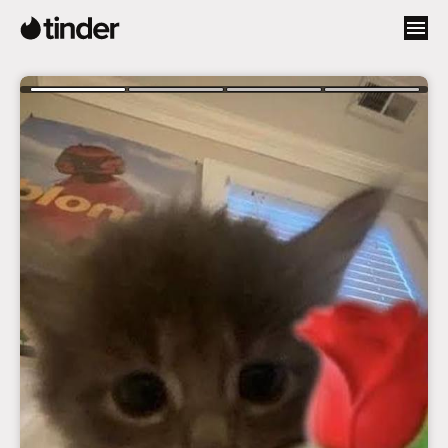
T
i
n
d
e
r
首
頁