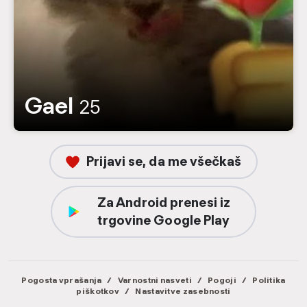
Gael
25
Prijavi se, da me všečkaš
Za Android prenesi iz
trgovine Google Play
Pogosta vprašanja
/
Varnostni nasveti
/
Pogoji
/
Politika
piškotkov
/
Nastavitve zasebnosti