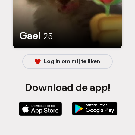
Gael
25
Log in om mij te liken
Download de app!
D
D
o
o
w
w
n
n
l
l
o