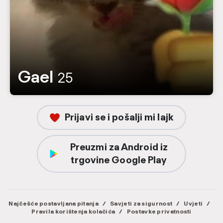
Gael
25
Prijavi se i pošalji mi lajk
Preuzmi za Android iz
trgovine Google Play
Najčešće postavljana pitanja
/
Savjeti za sigurnost
/
Uvjeti
/
Pravila korištenja kolačića
/
Postavke privatnosti