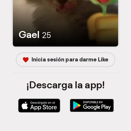
Gael
25
Inicia sesión para darme Like
¡Descarga la app!
D
D
e
e
s
s
c
c
a
a
r