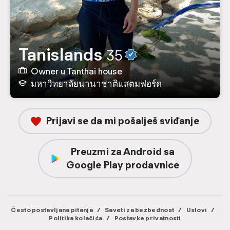
Tanislands
35
Owner u Tanthai house
มหาวิทยาลัยนานาชาติแสตมฟอร์ด
Prijavi se da mi pošalješ sviđanje
Preuzmi za Android sa
Google Play prodavnice
Često postavljana pitanja
/
Saveti za bezbednost
/
Uslovi
/
Politika kolačića
/
Postavke privatnosti