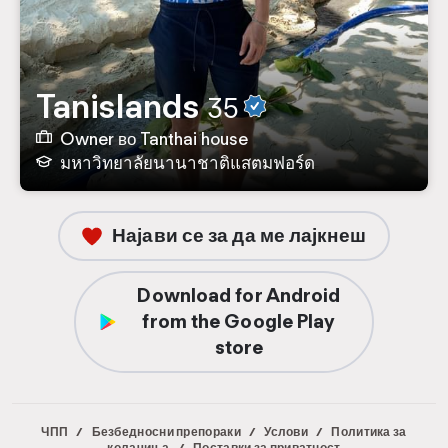
Tanislands
35
Owner во Tanthai house
มหาวิทยาลัยนานาชาติแสตมฟอร์ด
Најави се за да ме лајкнеш
Download for Android
from the Google Play
store
ЧПП
/
Безбедносни препораки
/
Услови
/
Политика за
колачиња
/
Поставки за приватност