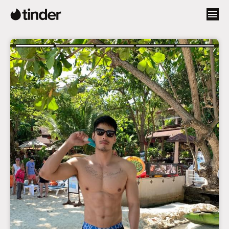
ד
ף
ה
ב
י
ת
ש
ל
ט
י
נ
ד
ר