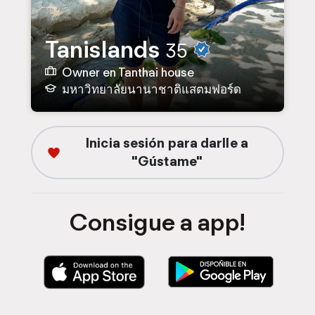
Tanislands
35
Owner en Tanthai house
มหาวิทยาลัยนานาชาติแสตมฟอร์ด
Inicia sesión para darlle a
"Gústame"
Consigue a app!
D
D
o
o
w
w
n
n
l