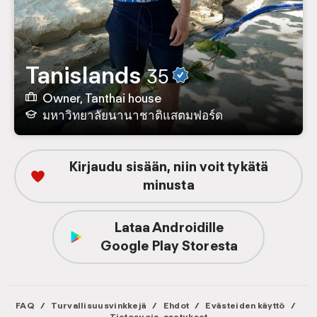
Tanislands
35
Owner, Tanthai house
มหาวิทยาลัยนานาชาติแสตมฟอร์ด
Kirjaudu sisään, niin voit tykätä
minusta
Lataa Androidille
Google Play Storesta
FAQ
/
Turvallisuusvinkkejä
/
Ehdot
/
Evästeiden käyttö
/
Tietosuoja-asetukset