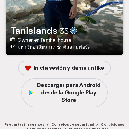
Tanislands
35
Owner en Tanthai house
มหาวิทยาลัยนานาชาติแสตมฟอร์ด
Inicia sesión y dame un like
Descargar para Android
desde la Google Play
Store
Preguntas frecuentes
/
Consejos de seguridad
/
Condiciones
/
Política de cookies
/
Ajustes de privacidad