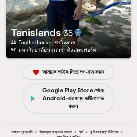
Tanislands
35
Tanthai house-তে Owner
มหาวิทยาลัยนานาชาติแสตมฟอร์ด
আমাকে লাইক দিতে লগ-ইন করুন
Google Play Store থেকে
Android-এর জন্য ডাউনলোড
করুন
সাধারণ প্রশ্নাবলি
/
নিরাপত্তা সংক্রান্ত পরামর্শ
/
শর্ত
/
কুকি সংক্রান্ত নীতিমালা
/
গোপনীয়তার সেটিংস